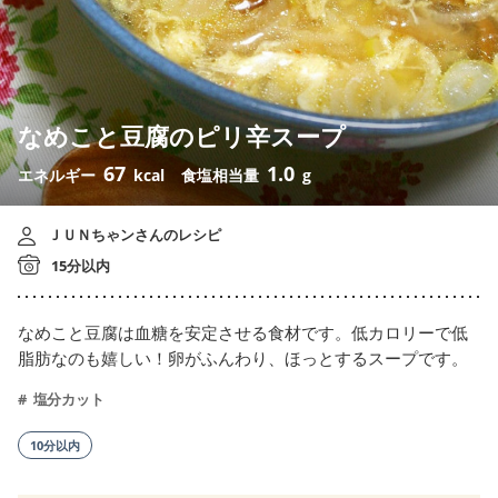
なめこと豆腐のピリ辛スープ
67
1.0
エネルギー
kcal
食塩相当量
g
ＪＵＮちゃンさんのレシピ
15分以内
なめこと豆腐は血糖を安定させる食材です。低カロリーで低
脂肪なのも嬉しい！卵がふんわり、ほっとするスープです。
塩分カット
10分以内