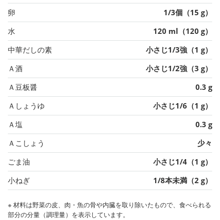
卵
1/3個（15 g）
水
120 ml（120 g）
中華だしの素
小さじ1/3強（1 g）
Ａ酒
小さじ1/2強（3 g）
Ａ豆板醤
0.3 g
Ａしょうゆ
小さじ1/6（1 g）
Ａ塩
0.3 g
Ａこしょう
少々
ごま油
小さじ1/4（1 g）
小ねぎ
1/8本未満（2 g）
※ 材料は野菜の皮、肉・魚の骨や内臓を取り除いたもので、食べられる
部分の分量（調理量）を表示しています。