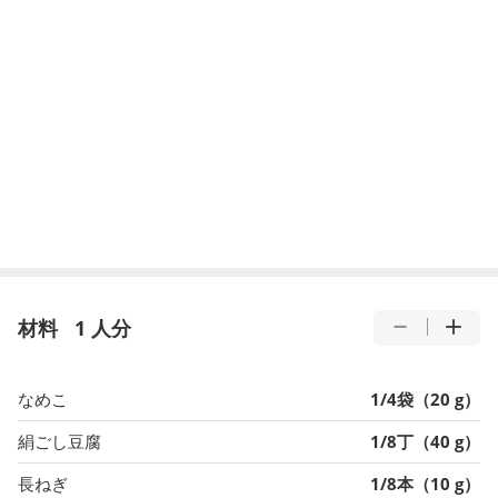
材料
1 人分
なめこ
1/4袋（20 g）
絹ごし豆腐
1/8丁（40 g）
長ねぎ
1/8本（10 g）