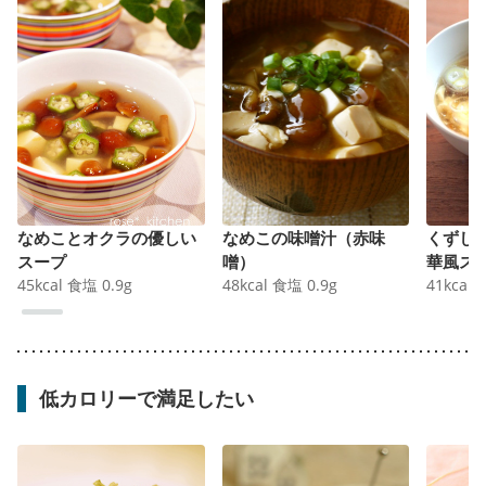
なめことオクラの優しい
なめこの味噌汁（赤味
くずし
スープ
噌）
華風ス
45
kcal
食塩
0.9
g
48
kcal
食塩
0.9
g
41
kcal
低カロリーで満足したい