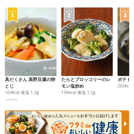
具だくさん 高野豆腐の卵
たらとブロッコリーのレ
ポテト
とじ
モン塩炒め
202
kcal
103
kcal
食塩
1.2
g
136
kcal
食塩
1.2
g