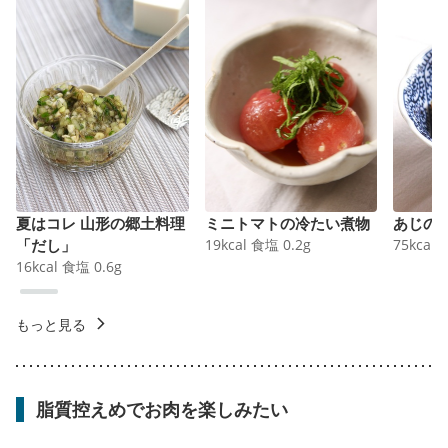
夏はコレ 山形の郷土料理
ミニトマトの冷たい煮物
あじの
「だし」
19
kcal
食塩
0.2
g
75
kcal
16
kcal
食塩
0.6
g
もっと見る
脂質控えめでお肉を楽しみたい