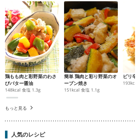
鶏もも肉と彩野菜のわさ
簡単 鶏肉と彩り野菜のオ
ピリ辛
びバター醤油
ーブン焼き
193
kcal
148
kcal
食塩
1.3
g
151
kcal
食塩
1.1
g
もっと見る
人気のレシピ