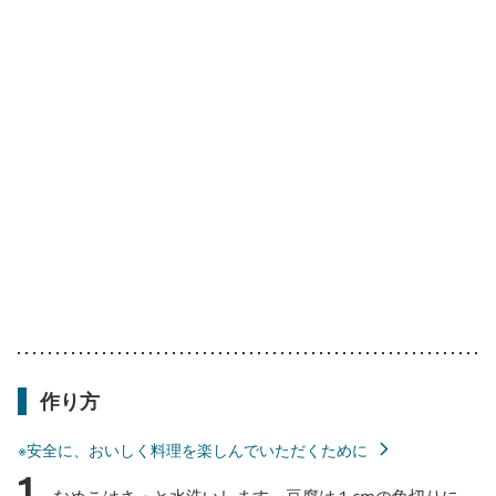
作り方
※安全に、おいしく料理を楽しんでいただくために
1
なめこはさっと水洗いします。豆腐は１cmの角切りに、