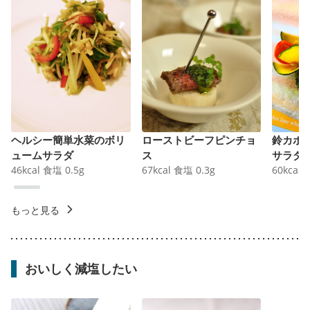
ヘルシー簡単水菜のボリ
ローストビーフピンチョ
鈴カボ
ュームサラダ
ス
サラダ
46
kcal
食塩
0.5
g
67
kcal
食塩
0.3
g
60
kcal
もっと見る
おいしく減塩したい