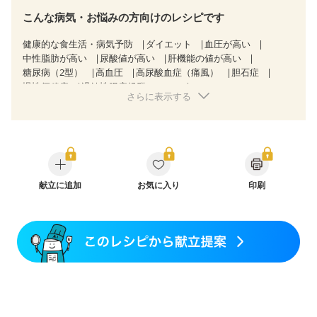
こんな病気・お悩みの方向けのレシピです
健康的な食生活・病気予防
ダイエット
血圧が高い
中性脂肪が高い
尿酸値が高い
肝機能の値が高い
糖尿病（2型）
高血圧
高尿酸血症（痛風）
胆石症
慢性便秘症
過敏性腸症候群（IBS）
さらに表示する
乳がん（抗がん剤治療中）
乳がん（ホルモン療法中）
乳がん（放射線治療中）
乳がん治療を終えた方・経過観察中の方など
食欲がない
産後（ミルク）
骨折
骨粗しょう症
関節リウマチ
フレイル（年齢に合わせた体作り）
低栄養予防
貧血対策
ニキビ・肌荒れ
妊活中
更年期
献立に追加
お気に入り
印刷