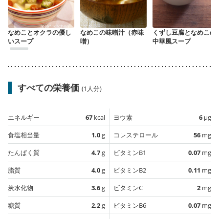
なめことオクラの優し
なめこの味噌汁（赤味
くずし豆腐となめこの
いスープ
噌）
中華風スープ
すべての栄養価
(1人分)
エネルギー
67
kcal
ヨウ素
6
µg
食塩相当量
1.0
g
コレステロール
56
mg
たんぱく質
4.7
g
ビタミンB1
0.07
mg
脂質
4.0
g
ビタミンB2
0.11
mg
炭水化物
3.6
g
ビタミンC
2
mg
糖質
2.2
g
ビタミンB6
0.07
mg