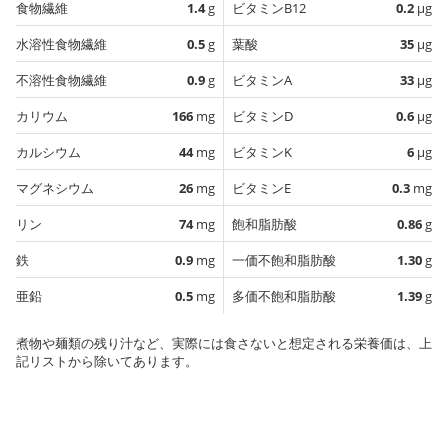
食物繊維
1.4
g
ビタミンB12
0.2
µg
水溶性食物繊維
0.5
g
葉酸
35
µg
不溶性食物繊維
0.9
g
ビタミンA
33
µg
カリウム
166
mg
ビタミンD
0.6
µg
カルシウム
44
mg
ビタミンK
6
µg
マグネシウム
26
mg
ビタミンE
0.3
mg
リン
74
mg
飽和脂肪酸
0.86
g
鉄
0.9
mg
一価不飽和脂肪酸
1.30
g
亜鉛
0.5
mg
多価不飽和脂肪酸
1.39
g
煮物や麺類の残り汁など、実際には食さないと想定される栄養価は、上
記リストから除いてあります。