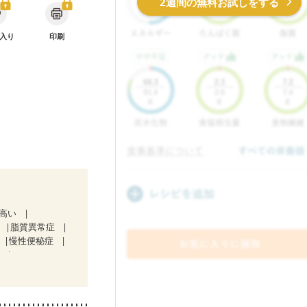
2週間の無料お試しをする
入り
印刷
が高い
脂質異常症
慢性便秘症
）
血対策