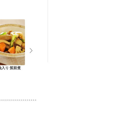
油入り 筑前煮
簡単1品 ヘルシー
塩麹で野菜たっぷり
根菜とこんに
豚こんにゃく
けんちん汁
照り炒め