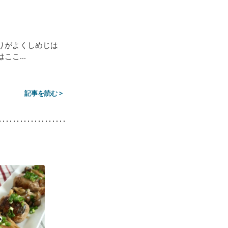
りがよくしめじは
こ...
記事を読む >