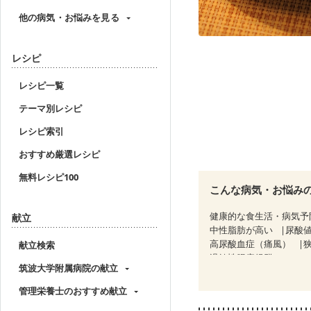
他の病気・お悩みを見る
レシピ
レシピ一覧
テーマ別レシピ
レシピ索引
おすすめ厳選レシピ
無料レシピ100
こんな病気・お悩み
健康的な食生活・病気予
献立
中性脂肪が高い
尿酸
高尿酸血症（痛風）
献立検索
過敏性腸症候群（IBS）
筑波大学附属病院の献立
糖尿病性腎症（第３期）
乳がん（抗がん剤治療中
管理栄養士のおすすめ献立
乳がん治療を終えた方・