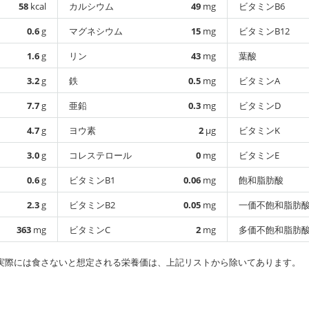
58
kcal
カルシウム
49
mg
ビタミンB6
0.6
g
マグネシウム
15
mg
ビタミンB12
1.6
g
リン
43
mg
葉酸
3.2
g
鉄
0.5
mg
ビタミンA
7.7
g
亜鉛
0.3
mg
ビタミンD
4.7
g
ヨウ素
2
µg
ビタミンK
3.0
g
コレステロール
0
mg
ビタミンE
0.6
g
ビタミンB1
0.06
mg
飽和脂肪酸
2.3
g
ビタミンB2
0.05
mg
一価不飽和脂肪
363
mg
ビタミンC
2
mg
多価不飽和脂肪
実際には食さないと想定される栄養価は、上記リストから除いてあります。