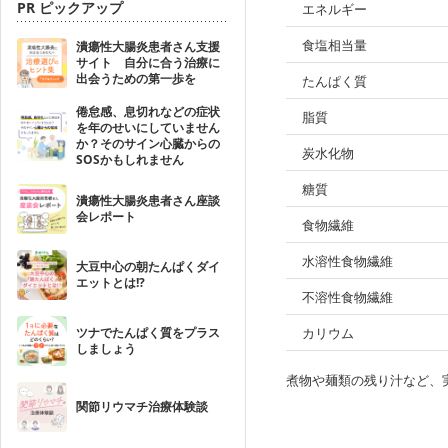
PR ピックアップ
エネルギー
食塩相当量
潰瘍性大腸炎患者さん支援
サイト 自分に合う治療に
出会うための第一歩を
たんぱく質
倦怠感、息切れなどの症状
脂質
を年のせいにしていません
か？そのサイン心臓からの
炭水化物
SOSかもしれません
糖質
潰瘍性大腸炎患者さん座談
会レポート
食物繊維
水溶性食物繊維
大豆中心の朝たんぱくダイ
エットとは!?
不溶性食物繊維
ツナでたんぱく質をプラス
カリウム
しましょう
煮物や麺類の残り汁など、
関節リウマチ治療体験談