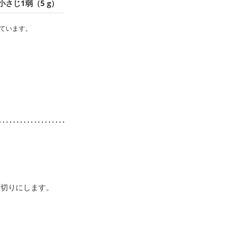
小さじ1弱（5 g）
ています。
薄切りにします。