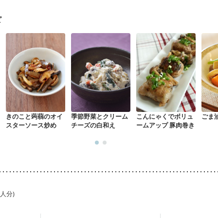
中
更年期
ピ
きのこと蒟蒻のオイ
季節野菜とクリーム
こんにゃくでボリュ
ごま
スターソース炒め
チーズの白和え
ームアップ 豚肉巻き
1人分)