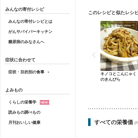
ニキビ・肌荒れ
妊活
みんなの寄付レシピ
このレシピと似たレシ
みんなの寄付レシピとは
がんサバイバーキッチン
糖尿病のみなさんへ
症状に合わせて
症状・目的別の食事
キノコとこんにゃく
のきんぴら
よみもの
くらしの栄養学
読みもの調べもの
すべての栄養価
月刊おいしい健康
(