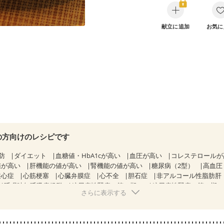
献立に追加
お気に
の方向けのレシピです
防
ダイエット
血糖値・HbA1cが高い
血圧が高い
コレステロール
値が高い
肝機能の値が高い
腎機能の値が高い
糖尿病（2型）
高血圧
狭心症
心筋梗塞
心臓弁膜症
心不全
胆石症
非アルコール性脂肪肝
睡眠時無呼吸症候群
糖尿病性腎症（第１期）
糖尿病性腎症（第２期
さらに表示する
CKD（ステージ１）
CKD（ステージ２）
CKD（ステージ３a）
）
乳がん（ホルモン療法中）
乳がん（放射線治療中）
経過観察中の方など
産後（ミルク）
骨折
関節リウマチ
乾癬
貧