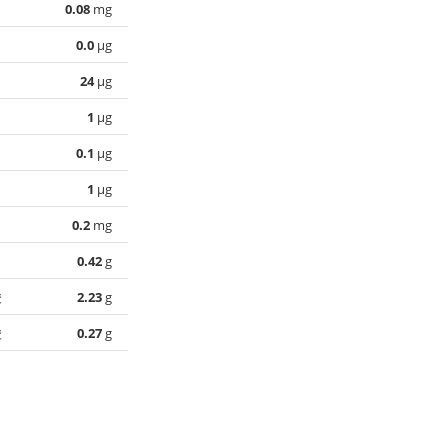
0.08
mg
0.0
µg
24
µg
1
µg
0.1
µg
1
µg
0.2
mg
0.42
g
酸
2.23
g
酸
0.27
g