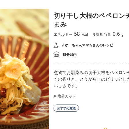
切り干し大根のペペロン
まみ
58
0.6
エネルギー
食塩相当量
kcal
g
☆ゆーちゃんママ☆さんのレシピ
15分以内
煮物でお馴染みの切干大根をペペロン
くの香りと、とうがらしのピリッとし
いしさです。
塩分カット
おすすめ厳選