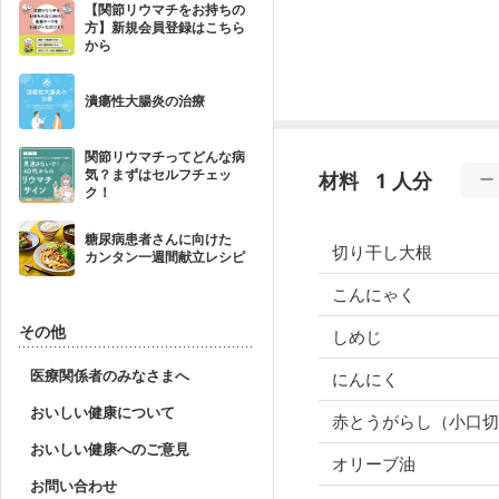
【関節リウマチをお持ちの
方】新規会員登録はこちら
から
潰瘍性大腸炎の治療
関節リウマチってどんな病
気？まずはセルフチェッ
材料
1 人分
ク！
糖尿病患者さんに向けた
切り干し大根
カンタン一週間献立レシピ
こんにゃく
その他
しめじ
医療関係者のみなさまへ
にんにく
おいしい健康について
赤とうがらし（小口切
おいしい健康へのご意見
オリーブ油
お問い合わせ