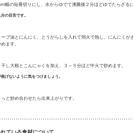
mm幅の短冊切りにし、水からゆでて沸騰後２分ほどゆでたらざる
人分の目安です。
リーブ油とにんにく、とうがらしを入れて弱火で熱し、にんにくが
炒めます。
り干し大根とこんにゃくを加え、３～５分ほど中火で炒めます。
が焦げないように気をつけましょう。
さっと炒め合わせたら出来上がりです。
われている食材について