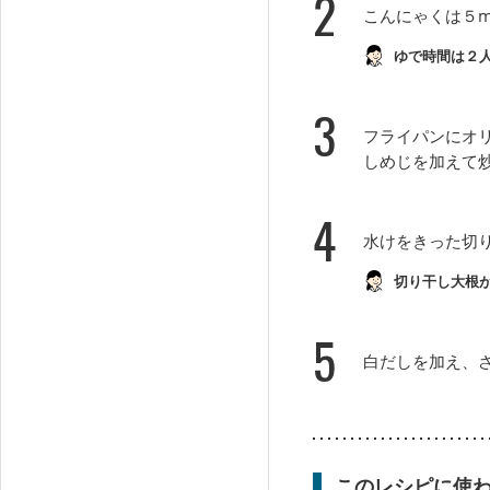
2
こんにゃくは５
ゆで時間は２
3
フライパンにオ
しめじを加えて
4
水けをきった切
切り干し大根
5
白だしを加え、
このレシピに使