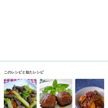
乾癬
低栄養予防
貧血対策
ニキビ・肌荒れ
妊活中
更年期
このレシピと似たレシピ