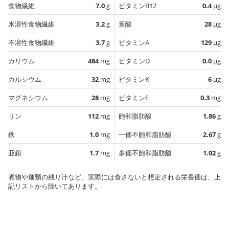
食物繊維
7.0
g
ビタミンB12
0.4
µg
水溶性食物繊維
3.2
g
葉酸
28
µg
不溶性食物繊維
3.7
g
ビタミンA
129
µg
カリウム
484
mg
ビタミンD
0.0
µg
カルシウム
32
mg
ビタミンK
6
µg
マグネシウム
28
mg
ビタミンE
0.3
mg
リン
112
mg
飽和脂肪酸
1.86
g
鉄
1.0
mg
一価不飽和脂肪酸
2.67
g
亜鉛
1.7
mg
多価不飽和脂肪酸
1.02
g
煮物や麺類の残り汁など、実際には食さないと想定される栄養価は、上
記リストから除いてあります。