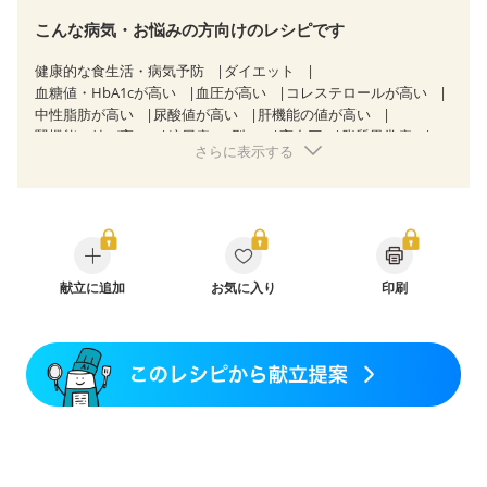
こんな病気・お悩みの方向けのレシピです
健康的な食生活・病気予防
ダイエット
血糖値・HbA1cが高い
血圧が高い
コレステロールが高い
中性脂肪が高い
尿酸値が高い
肝機能の値が高い
腎機能の値が高い
糖尿病（2型）
高血圧
脂質異常症
さらに表示する
高尿酸血症（痛風）
狭心症
心筋梗塞
心臓弁膜症
心不全
胃ポリープ
胆石症
慢性膵炎（移行期・寛解期）
非アルコール性脂肪肝
痔
慢性便秘症
過敏性腸症候群（IBS）
睡眠時無呼吸症候群
糖尿病性腎症（第１期）
糖尿病性腎症（第２期）
糖尿病性腎症（第３期）
CKD（ステージ１）
CKD（ステージ２）
献立に追加
CKD（ステージ３a）
お気に入り
透析
印刷
乳がん（抗がん剤治療中）
乳がん（ホルモン療法中）
乳がん（放射線治療中）
乳がん治療を終えた方・経過観察中の方など
飲み込みにくい
食欲がない
妊娠中(初期)
妊婦健診・体重増加が気になる（初期）
妊婦健診・血圧が気になる（初期）
妊婦健診・血糖値が気になる（初期）
妊娠高血圧(中期)
妊娠糖尿病(初期)
産後（母乳）
産後（混合栄養）
産後（ミルク）
骨折
骨粗しょう症
関節リウマチ