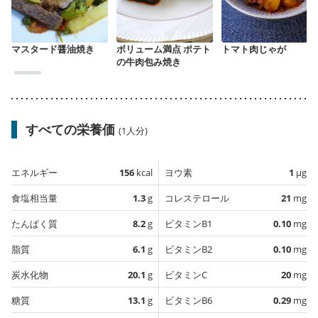
マスタード醤油焼き
ボリューム満点 ポテト
トマト肉じゃが
の牛肉包み焼き
すべての栄養価
(1人分)
エネルギー
156
kcal
ヨウ素
1
µg
食塩相当量
1.3
g
コレステロール
21
mg
たんぱく質
8.2
g
ビタミンB1
0.10
mg
脂質
6.1
g
ビタミンB2
0.10
mg
炭水化物
20.1
g
ビタミンC
20
mg
糖質
13.1
g
ビタミンB6
0.29
mg