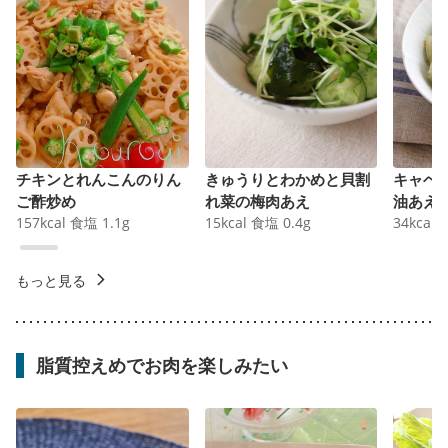
チキンとれんこんのりん
きゅうりとわかめと貝割
キャベ
ご酢炒め
れ菜の梅肉あえ
油あえ
157
kcal
食塩
1.1
g
15
kcal
食塩
0.4
g
34
kcal
もっと見る
脂質控えめでお肉を楽しみたい