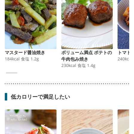
マスタード醤油焼き
ボリューム満点 ポテトの
トマト
184
kcal
食塩
1.2
g
牛肉包み焼き
240
kcal
230
kcal
食塩
1.4
g
低カロリーで満足したい