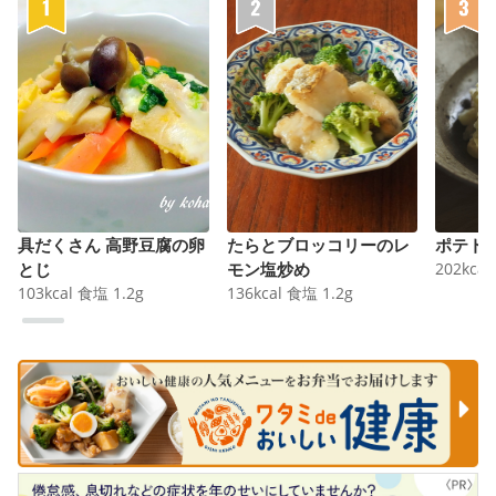
具だくさん 高野豆腐の卵
たらとブロッコリーのレ
ポテト
とじ
モン塩炒め
202
kcal
103
kcal
食塩
1.2
g
136
kcal
食塩
1.2
g