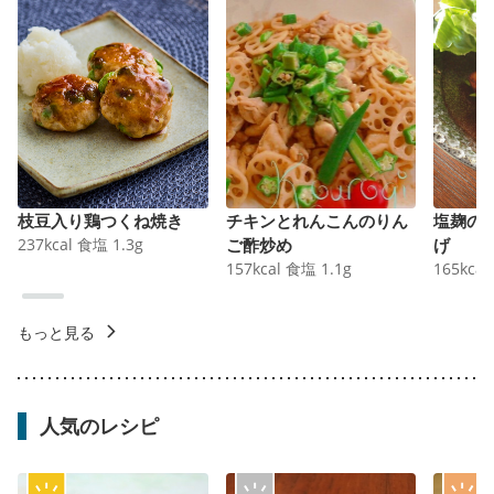
枝豆入り鶏つくね焼き
チキンとれんこんのりん
塩麹の
237
kcal
食塩
1.3
g
ご酢炒め
げ
157
kcal
食塩
1.1
g
165
kcal
もっと見る
人気のレシピ