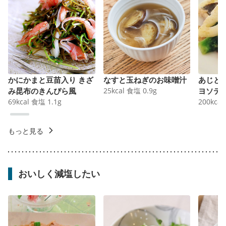
かにかまと豆苗入り きざ
なすと玉ねぎのお味噌汁
あじと
み昆布のきんぴら風
25
kcal
食塩
0.9
g
ヨソテ
69
kcal
食塩
1.1
g
200
kcal
もっと見る
おいしく減塩したい