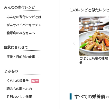
乳がん治療を終えた方・
フレイル（年齢に合わせ
みんなの寄付レシピ
このレシピと似たレシ
みんなの寄付レシピとは
がんサバイバーキッチン
糖尿病のみなさんへ
症状に合わせて
症状・目的別の食事
ごぼうと蒟蒻の味噌
煮
よみもの
くらしの栄養学
読みもの調べもの
すべての栄養価
月刊おいしい健康
(