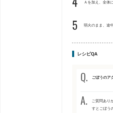
4
Ａを加え、全体
5
弱火のまま、途
レシピQA
ごぼうのア
ご質問ありが
すとごぼう