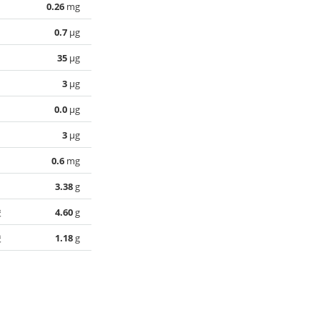
0.26
mg
0.7
µg
35
µg
3
µg
0.0
µg
3
µg
0.6
mg
3.38
g
酸
4.60
g
酸
1.18
g