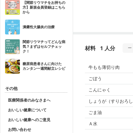
【関節リウマチをお持ちの
方】新規会員登録はこちら
から
潰瘍性大腸炎の治療
関節リウマチってどんな病
気？まずはセルフチェッ
材料
1 人分
ク！
糖尿病患者さんに向けた
牛もも薄切り肉
カンタン一週間献立レシピ
ごぼう
その他
こんにゃく
医療関係者のみなさまへ
しょうが（すりおろし
おいしい健康について
ごま油
おいしい健康へのご意見
Ａ水
お問い合わせ