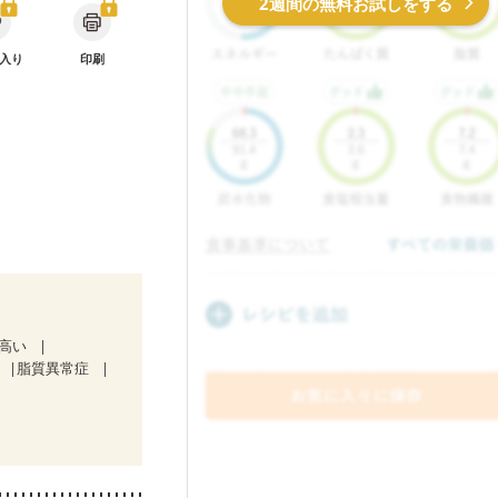
2週間の無料お試しをする
入り
印刷
が高い
脂質異常症
）