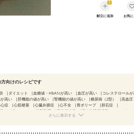
献立に追加
お気に
の方向けのレシピです
防
ダイエット
血糖値・HbA1cが高い
血圧が高い
コレステロール
値が高い
肝機能の値が高い
腎機能の値が高い
糖尿病（2型）
高血圧
狭心症
心筋梗塞
心臓弁膜症
心不全
胃ポリープ
胆石症
期）
非アルコール性脂肪肝
慢性便秘症
過敏性腸症候群（IBS）
さらに表示する
糖尿病性腎症（第１期）
糖尿病性腎症（第２期）
糖尿病性腎症（第３期
KD（ステージ２）
CKD（ステージ３a）
CKD（ステージ３b）
）
乳がん（ホルモン療法中）
乳がん（放射線治療中）