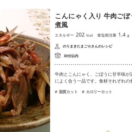
こんにゃく入り 牛肉ごぼ
煮風
202
1.4
エネルギー
食塩相当量
kcal
g
のりまきたまご☆さんのレシピ
30分以内
牛肉とこんにゃく、ごぼうに甘辛味が
によく合う一品です。食材それぞれの
脂質カット
カロリーカット