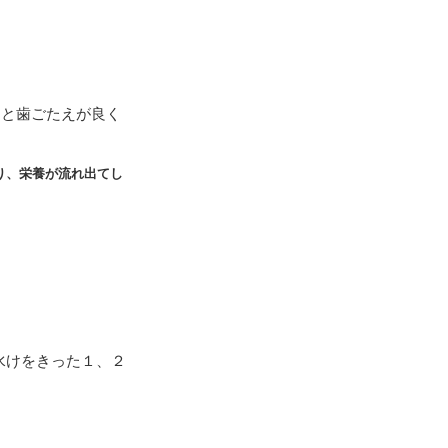
ると歯ごたえが良く
り、栄養が流れ出てし
水けをきった１、２