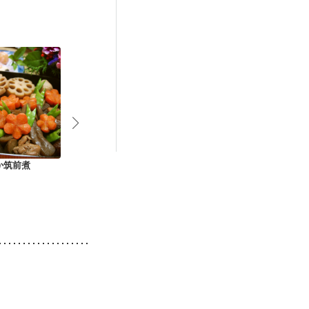
か筑前煮
水煮大豆と鶏肉と野
家族喜ぶ 豚こんにゃ
いも煮（えん
菜の煮物
く
介護食）