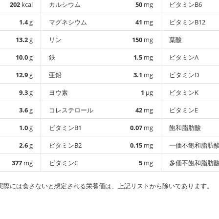
202
kcal
カルシウム
50
mg
ビタミンB6
1.4
g
マグネシウム
41
mg
ビタミンB12
13.2
g
リン
150
mg
葉酸
10.0
g
鉄
1.5
mg
ビタミンA
12.9
g
亜鉛
3.1
mg
ビタミンD
9.3
g
ヨウ素
1
µg
ビタミンK
3.6
g
コレステロール
42
mg
ビタミンE
1.0
g
ビタミンB1
0.07
mg
飽和脂肪酸
2.6
g
ビタミンB2
0.15
mg
一価不飽和脂肪
377
mg
ビタミンC
5
mg
多価不飽和脂肪
実際には食さないと想定される栄養価は、上記リストから除いてあります。