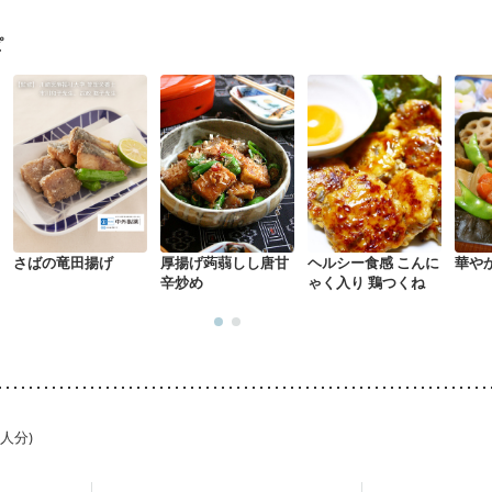
経過観察中の方など
産後（ミルク）
骨折
関節リウマチ
乾癬
た体作り）
貧血対策
ニキビ・肌荒れ
妊活中
更年期
ピ
さばの竜田揚げ
厚揚げ蒟蒻しし唐甘
ヘルシー食感 こんに
華や
辛炒め
ゃく入り 鶏つくね
1人分)