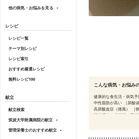
他の病気・お悩みを見る
レシピ
レシピ一覧
テーマ別レシピ
レシピ索引
おすすめ厳選レシピ
無料レシピ100
こんな病気・お悩み
健康的な食生活・病気予
献立
中性脂肪が高い
尿酸
高尿酸血症（痛風）
献立検索
慢性膵炎（移行期・寛解
筑波大学附属病院の献立
睡眠時無呼吸症候群
CKD（ステージ１）
C
管理栄養士のおすすめ献立
乳がん（抗がん剤治療中