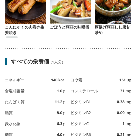
こんにゃくの肉巻き生
ごぼうと蒟蒻の味噌煮
厚揚げ蒟蒻しし唐甘辛
姜焼き
炒め
すべての栄養価
(1人分)
エネルギー
140
kcal
ヨウ素
151
µg
食塩相当量
1.0
g
コレステロール
31
mg
たんぱく質
11.2
g
ビタミンB1
0.38
mg
脂質
8.0
g
ビタミンB2
0.09
mg
炭水化物
6.3
g
ビタミンC
1
mg
糖質
4.0
g
ビタミンB6
0.21
mg