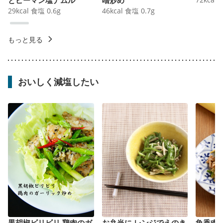
29
kcal
食塩
0.6
g
46
kcal
食塩
0.7
g
もっと見る
おいしく減塩したい
黒胡椒ビリビリ 鶏肉のガ
お弁当に レンジでえのき
魚香肉