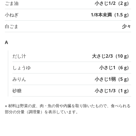
ごま油
小さじ1/2（2 g）
小ねぎ
1/8本未満（1.5 g）
白ごま
少々
A
だし汁
大さじ2/3（10 g）
しょうゆ
小さじ1（6 g）
みりん
小さじ1弱（5 g）
砂糖
小さじ1/3（1 g）
※ 材料は野菜の皮、肉・魚の骨や内臓を取り除いたもので、食べられる
部分の分量（調理量）を表示しています。