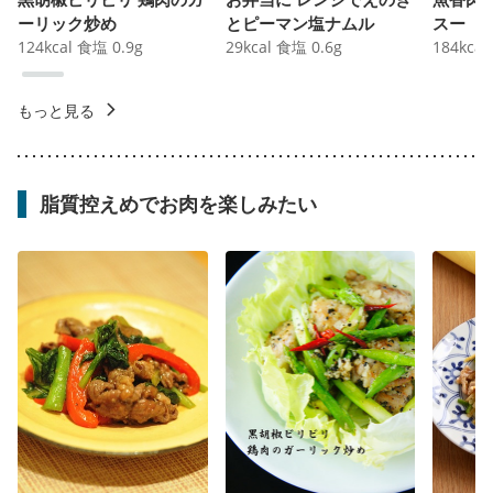
ーリック炒め
とピーマン塩ナムル
スー
124
kcal
食塩
0.9
g
29
kcal
食塩
0.6
g
184
kcal
もっと見る
脂質控えめでお肉を楽しみたい