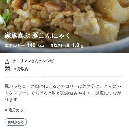
家族喜ぶ 豚こんにゃく
140
1.0
エネルギー
kcal
食塩相当量
g
チコリママさんのレシピ
30分以内
豚バラをロース肉に代えるとカロリーは約半分に。こんにゃ
くをスプーンでちぎると味が染み込みやすく、減塩につなが
ります
塩分カット
食材少なめ