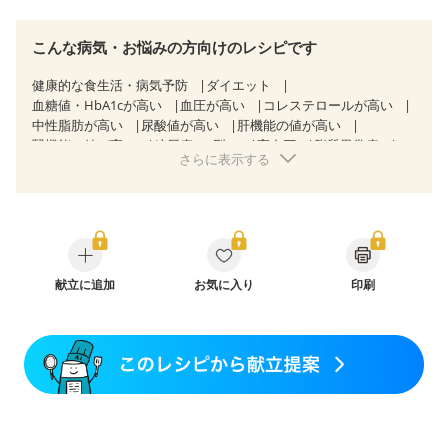
こんな病気・お悩みの方向けのレシピです
健康的な食生活・病気予防
ダイエット
血糖値・HbA1cが高い
血圧が高い
コレステロールが高い
中性脂肪が高い
尿酸値が高い
肝機能の値が高い
腎機能の値が高い
糖尿病（2型）
高血圧
脂質異常症
さらに表示する
高尿酸血症（痛風）
狭心症
心筋梗塞
心臓弁膜症
心不全
胆石症
慢性膵炎（移行期・寛解期）
非アルコール性脂肪肝
痔
慢性便秘症
過敏性腸症候群（IBS）
睡眠時無呼吸症候群
糖尿病性腎症（第１期）
糖尿病性腎症（第２期）
糖尿病性腎症（第３期）
CKD（ステージ１）
CKD（ステージ２）
献立に追加
CKD（ステージ３a）
お気に入り
印刷
CKD（ステージ３b）
乳がん（抗がん剤治療中）
乳がん（ホルモン療法中）
乳がん（放射線治療中）
乳がん治療を終えた方・経過観察中の方など
妊娠中(初期)
妊婦健診・体重増加が気になる（初期）
妊婦健診・血圧が気になる（初期）
妊婦健診・血糖値が気になる（初期）
妊娠高血圧(中期)
妊娠糖尿病(初期)
産後（母乳）
産後（混合栄養）
産後（ミルク）
骨折
関節リウマチ
乾癬
貧血対策