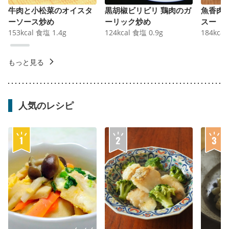
牛肉と小松菜のオイスタ
黒胡椒ビリビリ 鶏肉のガ
魚香肉
ーソース炒め
ーリック炒め
スー
153
kcal
食塩
1.4
g
124
kcal
食塩
0.9
g
184
kcal
もっと見る
人気のレシピ