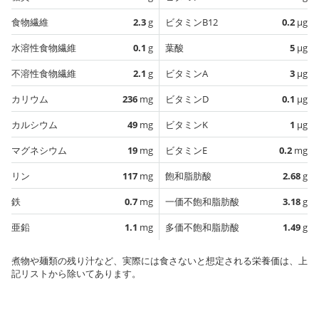
食物繊維
2.3
g
ビタミンB12
0.2
µg
水溶性食物繊維
0.1
g
葉酸
5
µg
不溶性食物繊維
2.1
g
ビタミンA
3
µg
カリウム
236
mg
ビタミンD
0.1
µg
カルシウム
49
mg
ビタミンK
1
µg
マグネシウム
19
mg
ビタミンE
0.2
mg
リン
117
mg
飽和脂肪酸
2.68
g
鉄
0.7
mg
一価不飽和脂肪酸
3.18
g
亜鉛
1.1
mg
多価不飽和脂肪酸
1.49
g
煮物や麺類の残り汁など、実際には食さないと想定される栄養価は、上
記リストから除いてあります。