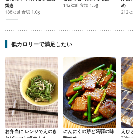
焼き
142
kcal
食塩
1.5
g
め
188
kcal
食塩
1.0
g
212
kcal
低カロリーで満足したい
お弁当に レンジでえのき
にんにくの芽と蒟蒻の味
えびと
とピーマン塩ナムル
噌炒め
72
kcal