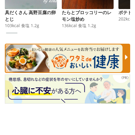
具だくさん 高野豆腐の卵
たらとブロッコリーのレ
ポテト
とじ
モン塩炒め
202
kcal
103
kcal
食塩
1.2
g
136
kcal
食塩
1.2
g