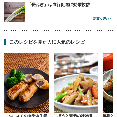
「長ねぎ」は血行促進に効果抜群！
記事を読む >
このレシピを見た人に人気のレシピ
こんにゃくの肉巻き生姜
ごぼうと蒟蒻の味噌煮
厚揚げ