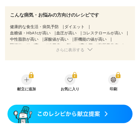
こんな病気・お悩みの方向けのレシピです
健康的な食生活・病気予防
ダイエット
血糖値・HbA1cが高い
血圧が高い
コレステロールが高い
中性脂肪が高い
尿酸値が高い
肝機能の値が高い
腎機能の値が高い
糖尿病（2型）
高血圧
脂質異常症
さらに表示する
高尿酸血症（痛風）
狭心症
心筋梗塞
心臓弁膜症
心不全
胆石症
非アルコール性脂肪肝
慢性便秘症
過敏性腸症候群（IBS）
睡眠時無呼吸症候群
糖尿病性腎症（第１期）
糖尿病性腎症（第２期）
CKD（ステージ１）
CKD（ステージ２）
食欲がない
産後（ミルク）
骨折
骨粗しょう症
関節リウマチ
フレイル（年齢に合わせた体作り）
献立に追加
お気に入り
低栄養予防
貧血対策
印刷
ニキビ・肌荒れ
妊活中
更年期