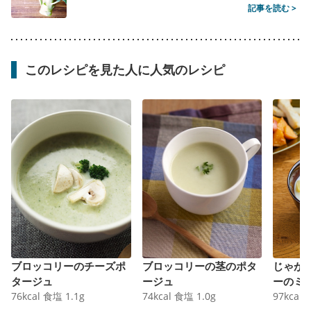
記事を読む >
このレシピを見た人に人気のレシピ
ブロッコリーのチーズポ
ブロッコリーの茎のポタ
じゃが
タージュ
ージュ
ーのミ
76
kcal
食塩
1.1
g
74
kcal
食塩
1.0
g
97
kcal