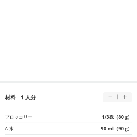
材料
1 人分
ブロッコリー
1/3株（80 g）
A 水
90 ml（90 g）