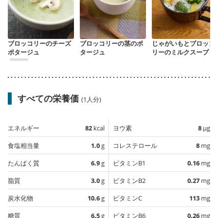
ブロッコリーのチーズ
ブロッコリーの茎のポ
じゃがいもとブロッコ
ポタージュ
タージュ
リーのミルクスープ
すべての栄養価
(1人分)
エネルギー
82
kcal
ヨウ素
8
µg
食塩相当量
1.0
g
コレステロール
8
mg
たんぱく質
6.9
g
ビタミンB1
0.16
mg
脂質
3.0
g
ビタミンB2
0.27
mg
炭水化物
10.6
g
ビタミンC
113
mg
糖質
6.5
g
ビタミンB6
0.26
mg