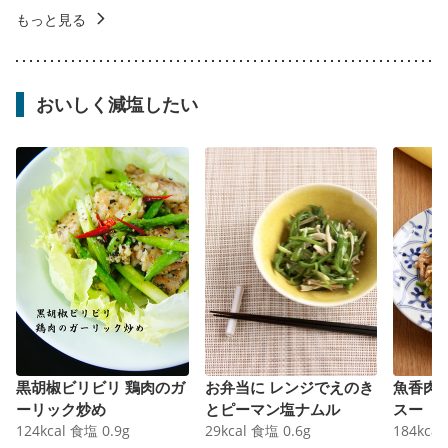
もっと見る
おいしく減塩したい
黒胡椒ビリビリ 鶏肉のガ
お弁当に レンジでえのき
魚香肉
ーリック炒め
とピーマン塩ナムル
スー
124
kcal
食塩
0.9
g
29
kcal
食塩
0.6
g
184
kcal