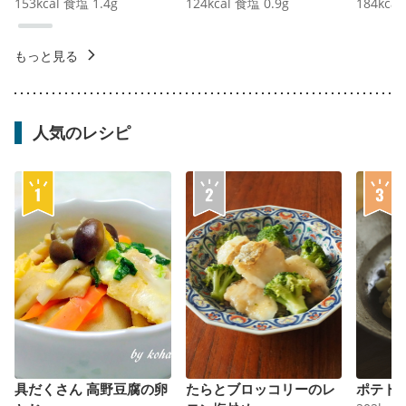
153
kcal
食塩
1.4
g
124
kcal
食塩
0.9
g
184
kcal
もっと見る
人気のレシピ
具だくさん 高野豆腐の卵
たらとブロッコリーのレ
ポテト