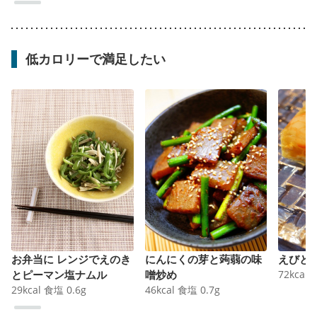
低カロリーで満足したい
お弁当に レンジでえのき
にんにくの芽と蒟蒻の味
えびと
とピーマン塩ナムル
噌炒め
72
kcal
29
kcal
食塩
0.6
g
46
kcal
食塩
0.7
g