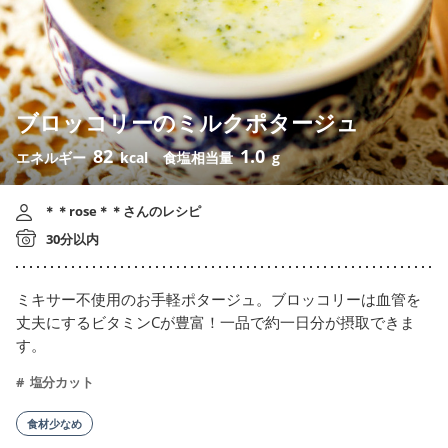
ブロッコリーのミルクポタージュ
82
1.0
エネルギー
kcal
食塩相当量
g
＊＊rose＊＊さんのレシピ
30分以内
ミキサー不使用のお手軽ポタージュ。ブロッコリーは血管を
丈夫にするビタミンCが豊富！一品で約一日分が摂取できま
す。
塩分カット
食材少なめ