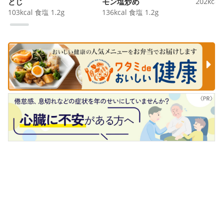
とじ
モン塩炒め
202
kcal
103
kcal
食塩
1.2
g
136
kcal
食塩
1.2
g