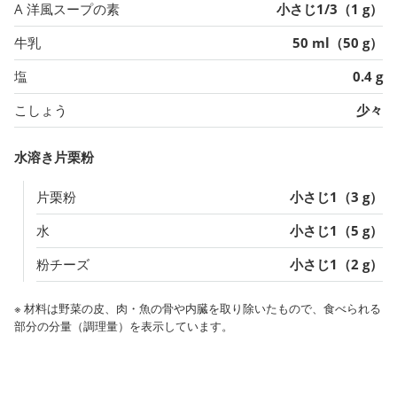
A 洋風スープの素
小さじ1/3（1 g）
牛乳
50 ml（50 g）
塩
0.4 g
こしょう
少々
水溶き片栗粉
片栗粉
小さじ1（3 g）
水
小さじ1（5 g）
粉チーズ
小さじ1（2 g）
※ 材料は野菜の皮、肉・魚の骨や内臓を取り除いたもので、食べられる
部分の分量（調理量）を表示しています。