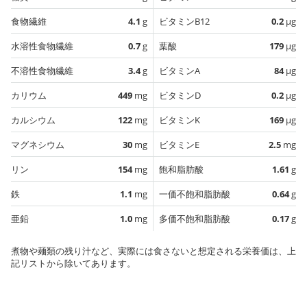
食物繊維
4.1
g
ビタミンB12
0.2
µg
水溶性食物繊維
0.7
g
葉酸
179
µg
不溶性食物繊維
3.4
g
ビタミンA
84
µg
カリウム
449
mg
ビタミンD
0.2
µg
カルシウム
122
mg
ビタミンK
169
µg
マグネシウム
30
mg
ビタミンE
2.5
mg
リン
154
mg
飽和脂肪酸
1.61
g
鉄
1.1
mg
一価不飽和脂肪酸
0.64
g
亜鉛
1.0
mg
多価不飽和脂肪酸
0.17
g
煮物や麺類の残り汁など、実際には食さないと想定される栄養価は、上
記リストから除いてあります。