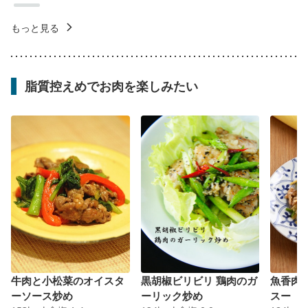
もっと見る
脂質控えめでお肉を楽しみたい
牛肉と小松菜のオイスタ
黒胡椒ビリビリ 鶏肉のガ
魚香肉
ーソース炒め
ーリック炒め
スー