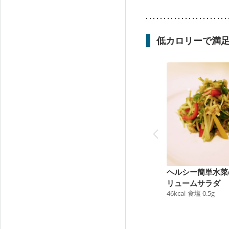
低カロリーで満
ヘルシー簡単水菜
リュームサラダ
46
kcal
食塩
0.5
g