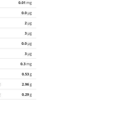
0.01
mg
0.0
µg
2
µg
3
µg
0.0
µg
3
µg
0.3
mg
0.53
g
酸
2.96
g
酸
0.29
g