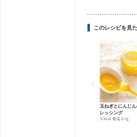
このレシピを見
玉ねぎとにんじん
レッシング
31
kcal
食塩
0.1
g