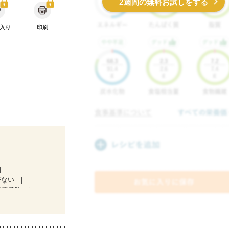
2週間の無料お試しをする
入り
印刷
がない
栄養予防