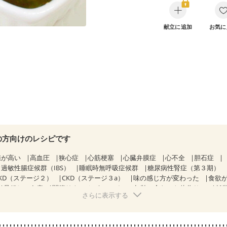
献立に追加
お気に
の方向けのレシピです
値が高い
高血圧
狭心症
心筋梗塞
心臓弁膜症
心不全
胆石症
過敏性腸症候群（IBS）
睡眠時無呼吸症候群
糖尿病性腎症（第３期）
KD（ステージ２）
CKD（ステージ３a）
味の感じ方が変わった
食欲
骨粗しょう症
関節リウマチ
フレイル（年齢に合わせた体作り）
低
さらに表示する
荒れ
更年期