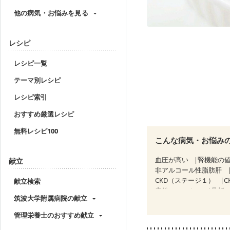
他の病気・お悩みを見る
レシピ
レシピ一覧
テーマ別レシピ
レシピ索引
おすすめ厳選レシピ
無料レシピ100
こんな病気・お悩み
血圧が高い
腎機能の
献立
非アルコール性脂肪肝
CKD（ステージ１）
C
献立検索
産後（ミルク）
骨折
筑波大学附属病院の献立
貧血対策
ニキビ・肌
管理栄養士のおすすめ献立