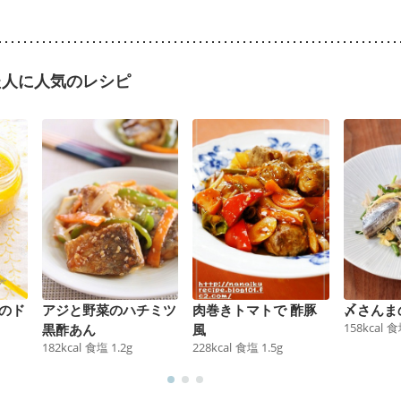
た人に人気のレシピ
のド
アジと野菜のハチミツ
肉巻きトマトで 酢豚
〆さんま
158
kcal
食
黒酢あん
風
182
kcal
食塩
1.2
g
228
kcal
食塩
1.5
g