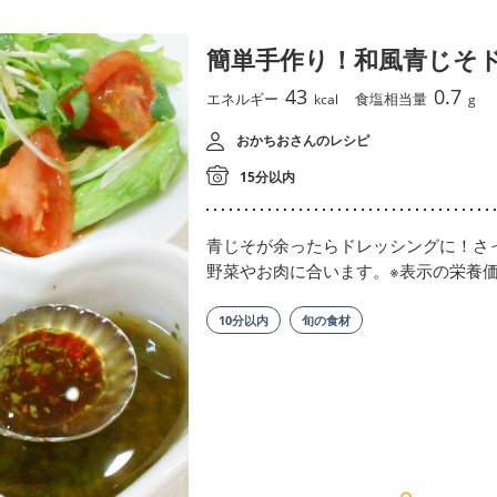
簡単手作り！和風青じそ
43
0.7
エネルギー
食塩相当量
kcal
g
おかちおさんのレシピ
15分以内
青じそが余ったらドレッシングに！さ
野菜やお肉に合います。※表示の栄養価
10分以内
旬の食材