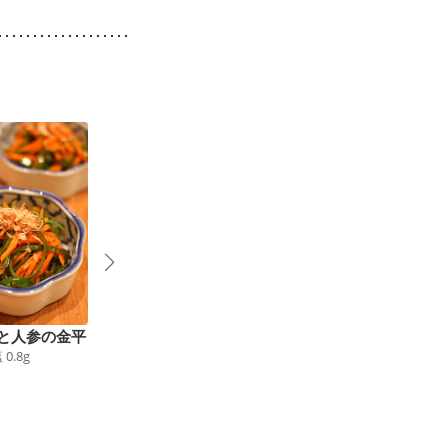
と人参の金平
切り干し大根の梅ツナ
おからサラダ
塩
0.8
g
64
kcal
食塩
0.6
g
辛子ポン酢和え
42
kcal
食塩
0.6
g
9