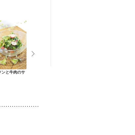
ソンと牛肉のサ
野菜たっぷり あじの
あったかトマト素麺
ひじきとお豆
南蛮漬け
ネ風サラダ