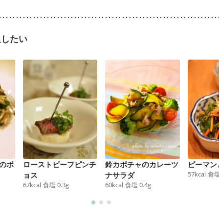
足したい
のボ
ローストビーフピンチ
鈴カボチャのカレーツ
ピーマン
57
kcal
食
ョス
ナサラダ
67
kcal
食塩
0.3
g
60
kcal
食塩
0.4
g