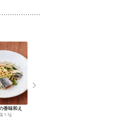
の香味和え
クレソンと牛肉のサラ
野菜たっぷり あじの
塩
1.1
g
2
ダ
南蛮漬け
128
kcal
食塩
0.6
g
172
kcal
食塩
1.0
g