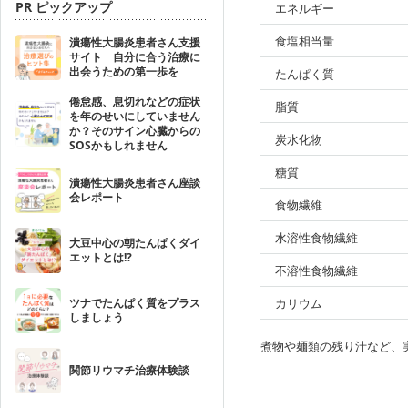
PR ピックアップ
エネルギー
食塩相当量
潰瘍性大腸炎患者さん支援
サイト 自分に合う治療に
出会うための第一歩を
たんぱく質
倦怠感、息切れなどの症状
脂質
を年のせいにしていません
か？そのサイン心臓からの
炭水化物
SOSかもしれません
糖質
潰瘍性大腸炎患者さん座談
会レポート
食物繊維
水溶性食物繊維
大豆中心の朝たんぱくダイ
エットとは!?
不溶性食物繊維
ツナでたんぱく質をプラス
カリウム
しましょう
煮物や麺類の残り汁など、
関節リウマチ治療体験談