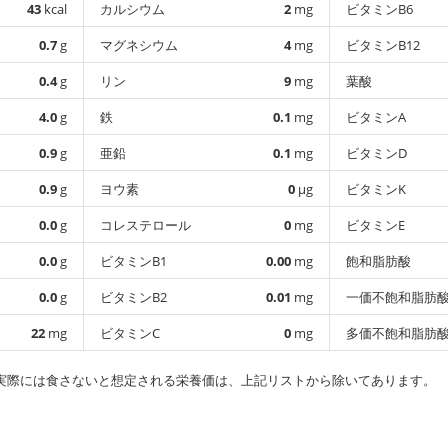
43
kcal
カルシウム
2
mg
ビタミンB6
0.7
g
マグネシウム
4
mg
ビタミンB12
0.4
g
リン
9
mg
葉酸
4.0
g
鉄
0.1
mg
ビタミンA
0.9
g
亜鉛
0.1
mg
ビタミンD
0.9
g
ヨウ素
0
µg
ビタミンK
0.0
g
コレステロール
0
mg
ビタミンE
0.0
g
ビタミンB1
0.00
mg
飽和脂肪酸
0.0
g
ビタミンB2
0.01
mg
一価不飽和脂肪
22
mg
ビタミンC
0
mg
多価不飽和脂肪
実際には食さないと想定される栄養価は、上記リストから除いてあります。