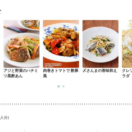
ピ
アジと野菜のハチミ
肉巻きトマトで 酢豚
〆さんまの香味和え
クレ
ツ黒酢あん
風
ラダ
1人分)