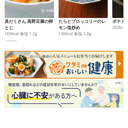
具だくさん 高野豆腐の卵
たらとブロッコリーのレ
ポテト
とじ
モン塩炒め
202
kcal
103
kcal
食塩
1.2
g
136
kcal
食塩
1.2
g