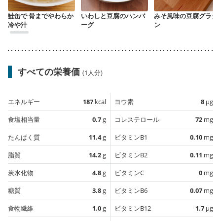
鮭缶で 骨までやわらか
いわしと豆腐のハンバ
みそ風味の豆腐グラタ
冷や汁
ーグ
ン
すべての栄養価
(1人分)
エネルギー
187
kcal
ヨウ素
8
µg
食塩相当量
0.7
g
コレステロール
72
mg
たんぱく質
11.4
g
ビタミンB1
0.10
mg
脂質
14.2
g
ビタミンB2
0.11
mg
炭水化物
4.8
g
ビタミンC
0
mg
糖質
3.8
g
ビタミンB6
0.07
mg
食物繊維
1.0
g
ビタミンB12
1.7
µg