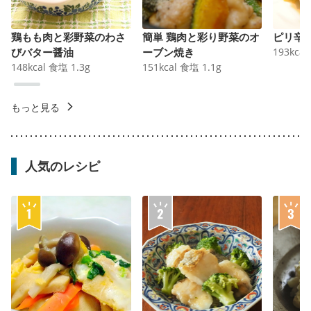
鶏もも肉と彩野菜のわさ
簡単 鶏肉と彩り野菜のオ
ピリ辛
びバター醤油
ーブン焼き
193
kcal
148
kcal
食塩
1.3
g
151
kcal
食塩
1.1
g
もっと見る
人気のレシピ