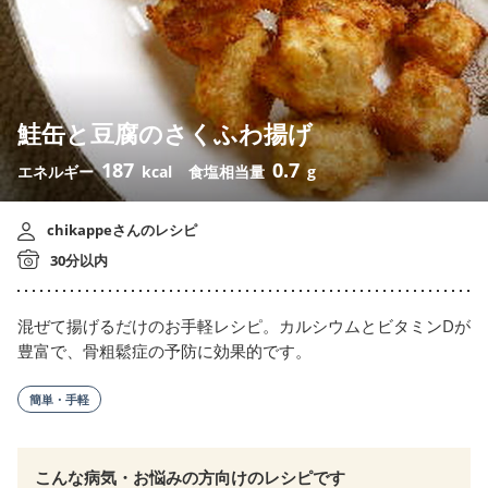
鮭缶と豆腐のさくふわ揚げ
187
0.7
エネルギー
kcal
食塩相当量
g
chikappeさんのレシピ
30分以内
混ぜて揚げるだけのお手軽レシピ。カルシウムとビタミンDが
豊富で、骨粗鬆症の予防に効果的です。
簡単・手軽
こんな病気・お悩みの方向けのレシピです