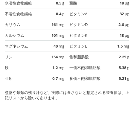
水溶性食物繊維
0.5
g
葉酸
18
µg
不溶性食物繊維
0.4
g
ビタミンA
32
µg
カリウム
161
mg
ビタミンD
2.6
µg
カルシウム
101
mg
ビタミンK
18
µg
マグネシウム
40
mg
ビタミンE
1.5
mg
リン
154
mg
飽和脂肪酸
2.25
g
鉄
1.2
mg
一価不飽和脂肪酸
5.38
g
亜鉛
0.7
mg
多価不飽和脂肪酸
5.21
g
煮物や麺類の残り汁など、実際には食さないと想定される栄養価は、上
記リストから除いてあります。