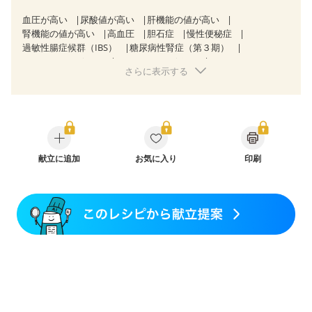
血圧が高い
尿酸値が高い
肝機能の値が高い
腎機能の値が高い
高血圧
胆石症
慢性便秘症
過敏性腸症候群（IBS）
糖尿病性腎症（第３期）
CKD（ステージ１）
CKD（ステージ２）
さらに表示する
CKD（ステージ３a）
CKD（ステージ３b）
透析
乳がん（抗がん剤治療中）
乳がん（ホルモン療法中）
乳がん（放射線治療中）
乳がん治療を終えた方・経過観察中の方など
胃がん（抗がん剤治療中）
胃がん治療を終えた方・経過観察中の方
大腸がん治療を終えた方・経過観察中の方
献立に追加
お気に入り
印刷
大腸がん（抗がん剤治療中）
大腸がん（放射線治療中）
妊娠中(初期)
妊婦健診・体重増加が気になる（初期）
妊婦健診・血圧が気になる（初期）
妊婦健診・血糖値が気になる（初期）
妊娠高血圧(中期)
妊娠糖尿病(初期)
産後（母乳）
産後（混合栄養）
骨粗しょう症
関節リウマチ
低栄養予防
貧血対策
ニキビ・肌荒れ
妊活中
更年期