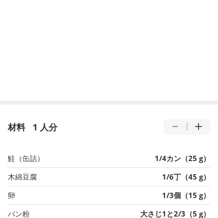
材料
1 人分
鮭（缶詰）
1/4カン（25 g）
木綿豆腐
1/6丁（45 g）
卵
1/3個（15 g）
パン粉
大さじ1と2/3（5 g）