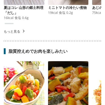
夏はコレ 山形の郷土料理
ミニトマトの冷たい煮物
あじの
「だし」
19
kcal
食塩
0.2
g
75
kcal
16
kcal
食塩
0.6
g
もっと見る
脂質控えめでお肉を楽しみたい