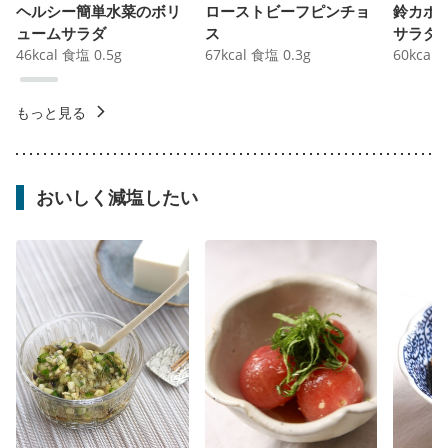
ヘルシー簡単水菜のボリ
ローストビーフピンチョ
鈴カボ
ュームサラダ
ス
サラダ
46
kcal
食塩
0.5
g
67
kcal
食塩
0.3
g
60
kcal
もっと見る
おいしく減塩したい