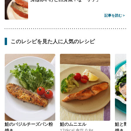
記事を読む >
このレシピを見た人に人気のレシピ
鮭のバジルチーズパン粉
鮭のムニエル
鮭と野
焼き
174
kcal
食塩
0.8
g
焼き