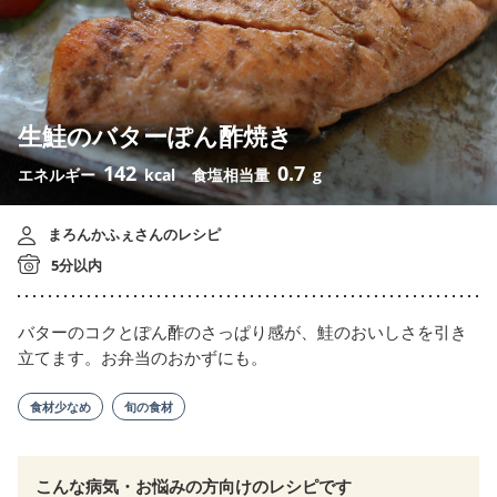
生鮭のバターぽん酢焼き
142
0.7
エネルギー
kcal
食塩相当量
g
まろんかふぇさんのレシピ
5分以内
バターのコクとぽん酢のさっぱり感が、鮭のおいしさを引き
立てます。お弁当のおかずにも。
食材少なめ
旬の食材
こんな病気・お悩みの方向けのレシピです