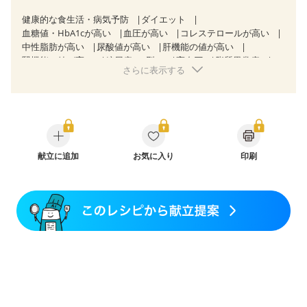
健康的な食生活・病気予防
ダイエット
血糖値・HbA1cが高い
血圧が高い
コレステロールが高い
中性脂肪が高い
尿酸値が高い
肝機能の値が高い
腎機能の値が高い
糖尿病（2型）
高血圧
脂質異常症
さらに表示する
高尿酸血症（痛風）
狭心症
心筋梗塞
心臓弁膜症
心不全
胃炎
胃ポリープ
消化性潰瘍（胃・十二指腸潰瘍）
逆流性食道炎
胆石症
慢性膵炎（移行期・寛解期）
痔
潰瘍性大腸炎（寛解期）
クローン病（寛解期）
過敏性腸症候群（IBS）
糖尿病性腎症（第３期）
CKD（ステージ１）
CKD（ステージ２）
献立に追加
乳がん（抗がん剤治療中）
お気に入り
印刷
乳がん（ホルモン療法中）
乳がん（放射線治療中）
乳がん治療を終えた方・経過観察中の方など
胃がん（抗がん剤治療中）
胃がん治療を終えた方・経過観察中の方
大腸がん治療を終えた方・経過観察中の方
大腸がん（抗がん剤治療中）
大腸がん（放射線治療中）
飲み込みにくい
食欲がない
消化不良
妊娠中(初期)
妊婦健診・体重増加が気になる（初期）
妊婦健診・血圧が気になる（初期）
妊娠高血圧(中期)
産後（母乳）
産後（混合栄養）
産後（ミルク）
骨折