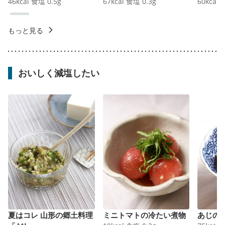
46
kcal
食塩
0.5
g
67
kcal
食塩
0.3
g
60
kcal
もっと見る
おいしく減塩したい
夏はコレ 山形の郷土料理
ミニトマトの冷たい煮物
あじの