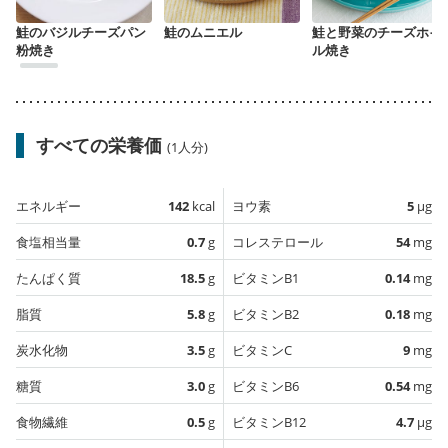
鮭のバジルチーズパン
鮭のムニエル
鮭と野菜のチーズホイ
粉焼き
ル焼き
すべての栄養価
(1人分)
エネルギー
142
kcal
ヨウ素
5
µg
食塩相当量
0.7
g
コレステロール
54
mg
たんぱく質
18.5
g
ビタミンB1
0.14
mg
脂質
5.8
g
ビタミンB2
0.18
mg
炭水化物
3.5
g
ビタミンC
9
mg
糖質
3.0
g
ビタミンB6
0.54
mg
食物繊維
0.5
g
ビタミンB12
4.7
µg