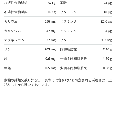
水溶性食物繊維
0.1
g
葉酸
24
µg
不溶性食物繊維
0.2
g
ビタミンA
40
µg
カリウム
356
mg
ビタミンD
25.6
µg
カルシウム
27
mg
ビタミンK
2
µg
マグネシウム
27
mg
ビタミンE
1.2
mg
リン
203
mg
飽和脂肪酸
2.16
g
鉄
0.6
mg
一価不飽和脂肪酸
1.89
g
亜鉛
0.5
mg
多価不飽和脂肪酸
0.88
g
煮物や麺類の残り汁など、実際には食さないと想定される栄養価は、上
記リストから除いてあります。