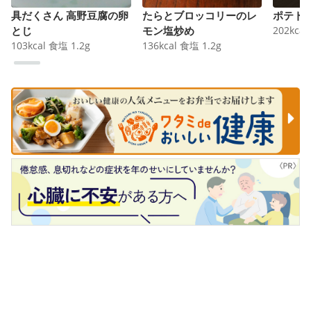
具だくさん 高野豆腐の卵
たらとブロッコリーのレ
ポテト
とじ
モン塩炒め
202
kcal
103
kcal
食塩
1.2
g
136
kcal
食塩
1.2
g