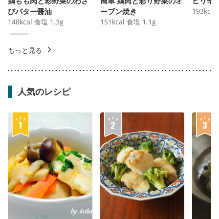
鶏もも肉と彩野菜のわさ
簡単 鶏肉と彩り野菜のオ
ピリ辛
びバター醤油
ーブン焼き
193
kcal
148
kcal
食塩
1.3
g
151
kcal
食塩
1.1
g
もっと見る
人気のレシピ