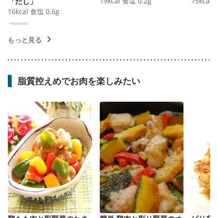
「だし」
19
kcal
食塩
0.2
g
75
kcal
16
kcal
食塩
0.6
g
もっと見る
脂質控えめでお肉を楽しみたい