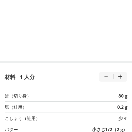
材料
1 人分
鮭（切り身）
80 g
塩（鮭用）
0.2 g
こしょう（鮭用）
少々
バター
小さじ1/2（2 g）