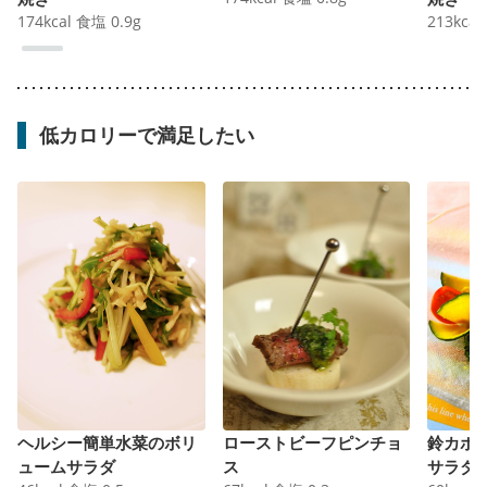
174
kcal
食塩
0.9
g
213
kcal
低カロリーで満足したい
ヘルシー簡単水菜のボリ
ローストビーフピンチョ
鈴カボ
ュームサラダ
ス
サラダ