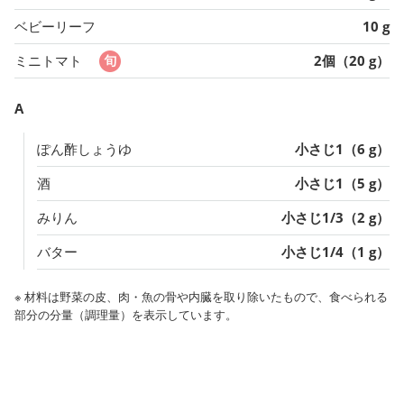
ベビーリーフ
10 g
ミニトマト
2個（20 g）
A
ぽん酢しょうゆ
小さじ1（6 g）
酒
小さじ1（5 g）
みりん
小さじ1/3（2 g）
バター
小さじ1/4（1 g）
※ 材料は野菜の皮、肉・魚の骨や内臓を取り除いたもので、食べられる
部分の分量（調理量）を表示しています。