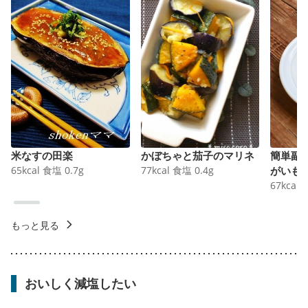
米なすの田楽
かぼちゃと茄子のマリネ
簡単副
65
kcal
食塩
0.7
g
77
kcal
食塩
0.4
g
がいも
67
kcal
もっと見る
おいしく減塩したい