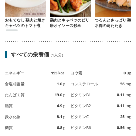
おもてなし 鶏肉と焼き
鶏肉とキャベツのピリ
つるんとさっぱり 鶏ム
キャベツのトマト煮
唐オイソース炒め
ネ肉の葛たたき
すべての栄養価
(1人分)
エネルギー
155
kcal
ヨウ素
0
µg
食塩相当量
1.0
g
コレステロール
56
mg
たんぱく質
19.0
g
ビタミンB1
0.11
mg
脂質
4.9
g
ビタミンB2
0.11
mg
炭水化物
8.1
g
ビタミンC
25
mg
糖質
6.8
g
ビタミンB6
0.56
mg