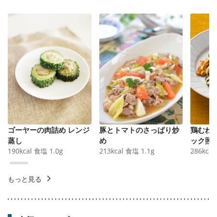
ゴーヤーの肉詰め レンジ
豚とトマトのさっぱり炒
鶏むね
蒸し
め
ック照
190
kcal
食塩
1.0
g
213
kcal
食塩
1.1
g
286
kcal
もっと見る