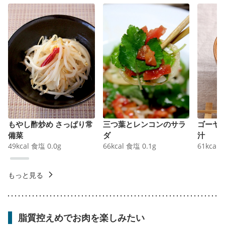
もやし酢炒め さっぱり常
三つ葉とレンコンのサラ
ゴーヤ
備菜
ダ
汁
49
kcal
食塩
0.0
g
66
kcal
食塩
0.1
g
61
kcal
もっと見る
脂質控えめでお肉を楽しみたい