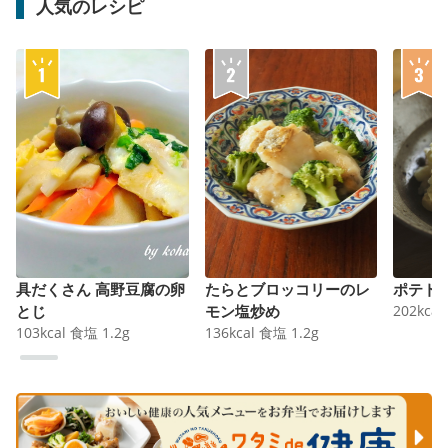
人気のレシピ
具だくさん 高野豆腐の卵
たらとブロッコリーのレ
ポテト
とじ
モン塩炒め
202
kcal
103
kcal
食塩
1.2
g
136
kcal
食塩
1.2
g