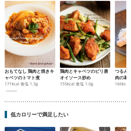
おもてなし 鶏肉と焼きキ
鶏肉とキャベツのピリ唐
つるん
ャベツのトマト煮
オイソース炒め
肉の葛
171
kcal
食塩
1.3
g
155
kcal
食塩
1.0
g
166
kcal
低カロリーで満足したい