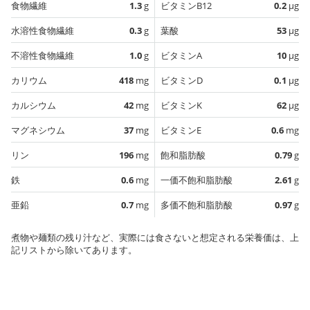
食物繊維
1.3
g
ビタミンB12
0.2
µg
水溶性食物繊維
0.3
g
葉酸
53
µg
不溶性食物繊維
1.0
g
ビタミンA
10
µg
カリウム
418
mg
ビタミンD
0.1
µg
カルシウム
42
mg
ビタミンK
62
µg
マグネシウム
37
mg
ビタミンE
0.6
mg
リン
196
mg
飽和脂肪酸
0.79
g
鉄
0.6
mg
一価不飽和脂肪酸
2.61
g
亜鉛
0.7
mg
多価不飽和脂肪酸
0.97
g
煮物や麺類の残り汁など、実際には食さないと想定される栄養価は、上
記リストから除いてあります。