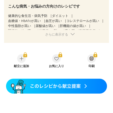
こんな病気・お悩みの方向けのレシピです
健康的な食生活・病気予防
ダイエット
血糖値・HbA1cが高い
血圧が高い
コレステロールが高い
中性脂肪が高い
尿酸値が高い
肝機能の値が高い
腎機能の値が高い
糖尿病（2型）
高血圧
脂質異常症
さらに表示する
高尿酸血症（痛風）
狭心症
心筋梗塞
心臓弁膜症
心不全
胃ポリープ
逆流性食道炎
胆石症
慢性膵炎（移行期・寛解期）
痔
過敏性腸症候群（IBS）
糖尿病性腎症（第１期）
糖尿病性腎症（第２期）
糖尿病性腎症（第３期）
CKD（ステージ１）
CKD（ステージ２）
CKD（ステージ３b）
乳がん（抗がん剤治療中）
献立に追加
お気に入り
乳がん（ホルモン療法中）
印刷
乳がん（放射線治療中）
乳がん治療を終えた方・経過観察中の方など
味の感じ方が変わった
食欲がない
妊娠中(初期)
妊婦健診・体重増加が気になる（初期）
妊婦健診・血圧が気になる（初期）
妊婦健診・血糖値が気になる（初期）
妊娠高血圧(中期)
妊娠糖尿病(初期)
産後（母乳）
産後（混合栄養）
産後（ミルク）
骨折
関節リウマチ
乾癬
フレイル（年齢に合わせた体作り）
貧血対策