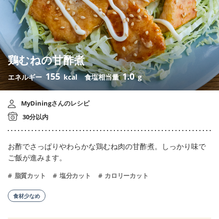
鶏むねの甘酢煮
155
1.0
エネルギー
kcal
食塩相当量
g
MyDiningさんのレシピ
30分以内
お酢でさっぱりやわらかな鶏むね肉の甘酢煮。しっかり味で
ご飯が進みます。
脂質カット
塩分カット
カロリーカット
食材少なめ