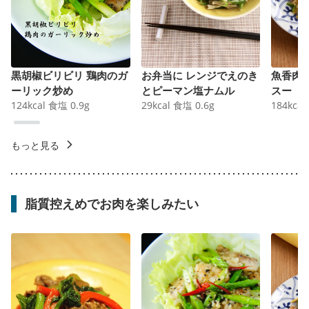
黒胡椒ビリビリ 鶏肉のガ
お弁当に レンジでえのき
魚香肉
ーリック炒め
とピーマン塩ナムル
スー
124
kcal
食塩
0.9
g
29
kcal
食塩
0.6
g
184
kcal
もっと見る
脂質控えめでお肉を楽しみたい