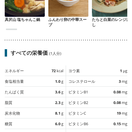
具沢山 塩ちゃんこ鍋
ふんわり卵の中華スー
たらと白菜のレンジ蒸
プ
し
すべての栄養価
(1人分)
エネルギー
72
kcal
ヨウ素
1
µg
食塩相当量
1.0
g
コレステロール
3
mg
たんぱく質
3.6
g
ビタミンB1
0.08
mg
脂質
2.3
g
ビタミンB2
0.08
mg
炭水化物
8.1
g
ビタミンC
19
mg
糖質
6.0
g
ビタミンB6
0.15
mg