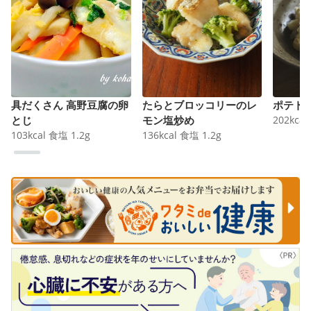
具だくさん 高野豆腐の卵
たらとブロッコリーのレ
ポテト
とじ
モン塩炒め
202
kcal
103
kcal
食塩
1.2
g
136
kcal
食塩
1.2
g