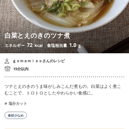
白菜とえのきのツナ煮
72
1.0
エネルギー
kcal
食塩相当量
g
ｇｏｍａｍｉｓｏさんのレシピ
15分以内
ツナとえのきのうま味がしみこんだ煮もの。白菜はよく煮こ
むことで、トロトロとしたやわらかい食感に。
塩分カット
食材少なめ