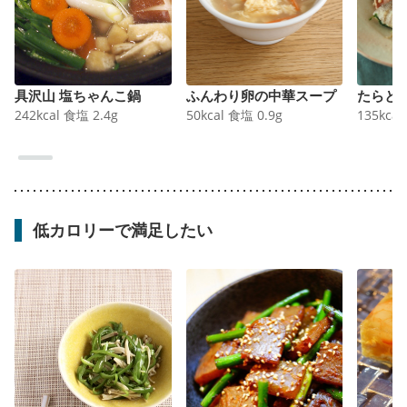
具沢山 塩ちゃんこ鍋
ふんわり卵の中華スープ
たらと
242
kcal
食塩
2.4
g
50
kcal
食塩
0.9
g
135
kcal
低カロリーで満足したい