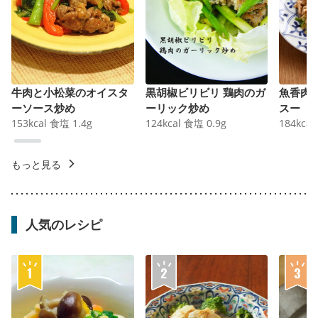
牛肉と小松菜のオイスタ
黒胡椒ビリビリ 鶏肉のガ
魚香肉
ーソース炒め
ーリック炒め
スー
153
kcal
食塩
1.4
g
124
kcal
食塩
0.9
g
184
kcal
もっと見る
人気のレシピ