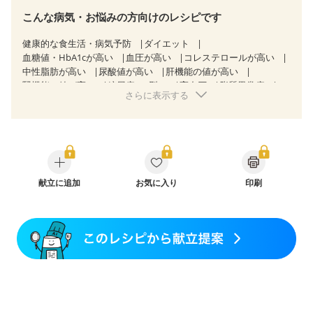
こんな病気・お悩みの方向けのレシピです
健康的な食生活・病気予防
ダイエット
血糖値・HbA1cが高い
血圧が高い
コレステロールが高い
中性脂肪が高い
尿酸値が高い
肝機能の値が高い
腎機能の値が高い
糖尿病（2型）
高血圧
脂質異常症
さらに表示する
高尿酸血症（痛風）
狭心症
心筋梗塞
心臓弁膜症
心不全
胃ポリープ
逆流性食道炎
胆石症
慢性膵炎（移行期・寛解期）
非アルコール性脂肪肝
痔
慢性便秘症
過敏性腸症候群（IBS）
睡眠時無呼吸症候群
糖尿病性腎症（第１期）
糖尿病性腎症（第２期）
CKD（ステージ１）
CKD（ステージ２）
乳がん（抗がん剤治療中）
献立に追加
お気に入り
乳がん（ホルモン療法中）
印刷
乳がん（放射線治療中）
乳がん治療を終えた方・経過観察中の方など
飲み込みにくい
食欲がない
妊娠中(初期)
妊婦健診・体重増加が気になる（初期）
妊婦健診・血圧が気になる（初期）
妊婦健診・血糖値が気になる（初期）
妊娠高血圧(中期)
妊娠糖尿病(初期)
産後（母乳）
産後（混合栄養）
産後（ミルク）
骨折
骨粗しょう症
関節リウマチ
乾癬
フレイル（年齢に合わせた体作り）
低栄養予防