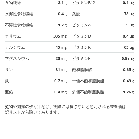
食物繊維
2.1
g
ビタミンB12
0.1
µg
水溶性食物繊維
0.4
g
葉酸
78
µg
不溶性食物繊維
1.7
g
ビタミンA
9
µg
カリウム
335
mg
ビタミンD
0.4
µg
カルシウム
45
mg
ビタミンK
63
µg
マグネシウム
20
mg
ビタミンE
0.5
mg
リン
81
mg
飽和脂肪酸
0.35
g
鉄
0.7
mg
一価不飽和脂肪酸
0.49
g
亜鉛
0.4
mg
多価不飽和脂肪酸
1.26
g
煮物や麺類の残り汁など、実際には食さないと想定される栄養価は、上
記リストから除いてあります。