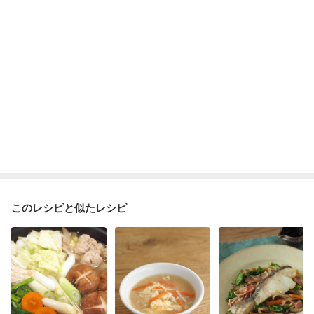
貧血対策
ニキビ・肌荒れ
妊活中
更年期
このレシピと似たレシピ