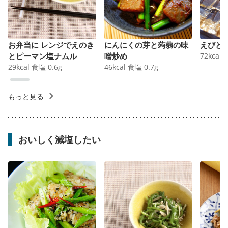
お弁当に レンジでえのき
にんにくの芽と蒟蒻の味
えびと
とピーマン塩ナムル
噌炒め
72
kcal
29
kcal
食塩
0.6
g
46
kcal
食塩
0.7
g
もっと見る
おいしく減塩したい