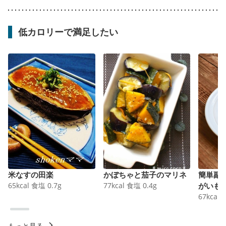
低カロリーで満足したい
米なすの田楽
かぼちゃと茄子のマリネ
簡単副
65
kcal
食塩
0.7
g
77
kcal
食塩
0.4
g
がいも
67
kcal
もっと見る