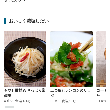
おいしく減塩したい
もやし酢炒め さっぱり常
三つ葉とレンコンのサラ
ゴーヤ
備菜
ダ
汁
49
kcal
食塩
0.0
g
66
kcal
食塩
0.1
g
61
kcal