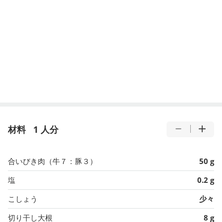
材料
1 人分
合いびき肉（牛７：豚３）
50 g
塩
0.2 g
こしょう
少々
切り干し大根
8 g