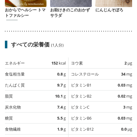
おからでヘルシー トマ
お助けきのこのおかず
にんじんそぼろ
トファルシー
サラダ
すべての栄養価
(1人分)
エネルギー
152
kcal
ヨウ素
2
µg
食塩相当量
0.8
g
コレステロール
34
mg
たんぱく質
9.7
g
ビタミンB1
0.03
mg
脂質
10.1
g
ビタミンB2
0.02
mg
炭水化物
7.4
g
ビタミンC
3
mg
糖質
5.5
g
ビタミンB6
0.03
mg
食物繊維
1.9
g
ビタミンB12
0.0
µg