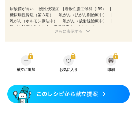
尿酸値が高い
慢性便秘症
過敏性腸症候群（IBS）
糖尿病性腎症（第３期）
乳がん（抗がん剤治療中）
乳がん（ホルモン療法中）
乳がん（放射線治療中）
乳がん治療を終えた方・経過観察中の方など
さらに表示する
産後（ミルク）
骨折
骨粗しょう症
関節リウマチ
フレイル（年齢に合わせた体作り）
低栄養予防
貧血対策
ニキビ・肌荒れ
妊活中
更年期
献立に追加
お気に入り
印刷