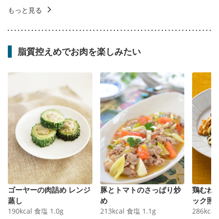
もっと見る
脂質控えめでお肉を楽しみたい
ゴーヤーの肉詰め レンジ
豚とトマトのさっぱり炒
鶏むね
蒸し
め
ック照
190
kcal
食塩
1.0
g
213
kcal
食塩
1.1
g
286
kcal