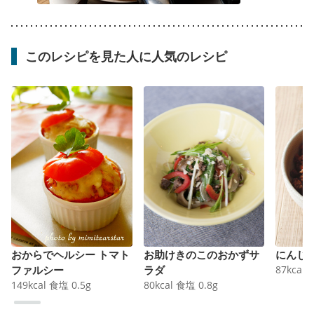
このレシピを見た人に人気のレシピ
おからでヘルシー トマト
お助けきのこのおかずサ
にんじ
ファルシー
ラダ
87
kcal
149
kcal
食塩
0.5
g
80
kcal
食塩
0.8
g