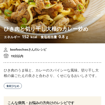
ひき肉と切り干し大根のカレー炒め
152
0.8
エネルギー
kcal
食塩相当量
g
boofoocheeさんのレシピ
15分以内
ひき肉のうま味と、カレーのスパイシーな風味。切り干し大
根の歯ごたえの良さと合わさり、くせになるおいしさです。
食材少なめ
こんな病気・お悩みの方向けのレシピです