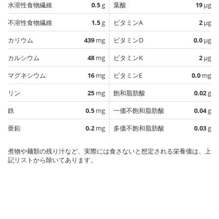
水溶性食物繊維
0.5
g
葉酸
19
µg
不溶性食物繊維
1.5
g
ビタミンA
2
µg
カリウム
439
mg
ビタミンD
0.0
µg
カルシウム
48
mg
ビタミンK
2
µg
マグネシウム
16
mg
ビタミンE
0.0
mg
リン
25
mg
飽和脂肪酸
0.02
g
鉄
0.5
mg
一価不飽和脂肪酸
0.04
g
亜鉛
0.2
mg
多価不飽和脂肪酸
0.03
g
煮物や麺類の残り汁など、実際には食さないと想定される栄養価は、上
記リストから除いてあります。