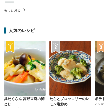
もっと見る
人気のレシピ
具だくさん 高野豆腐の卵
たらとブロッコリーのレ
ポテト
とじ
モン塩炒め
202
kcal