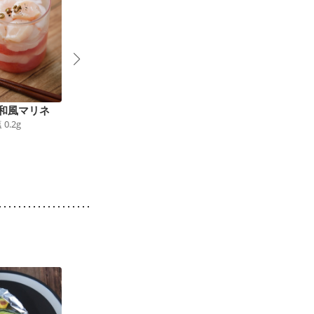
和風マリネ
電子レンジで簡単 夏
レンジで 作り置き 彩
塩
0.2
g
野菜のラタトゥイユ
り野菜のマリネ
34
kcal
食塩
0.5
g
60
kcal
食塩
0.6
g
2