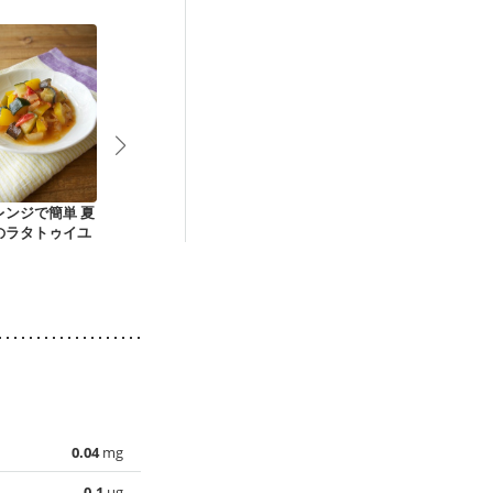
レンジで簡単 夏
レンジで 作り置き
新玉ねぎのノンオイ
ゴーヤーと玉
のラタトゥイユ
彩り野菜のマリネ
ル簡単サラダ
酢味噌和え
0.04
mg
0.1
µg