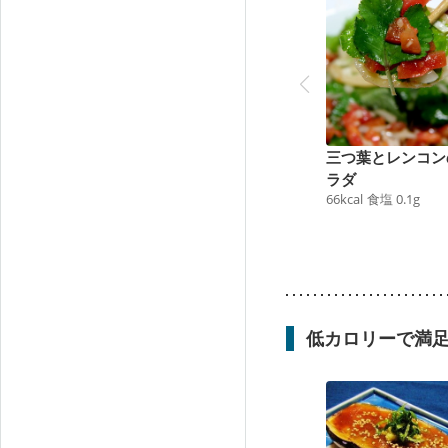
三つ葉とレンコン
ラダ
66
kcal
食塩
0.1
g
低カロリーで満