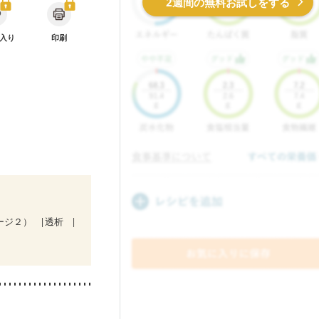
2週間の無料お試しをする
入り
印刷
テージ２）
透析