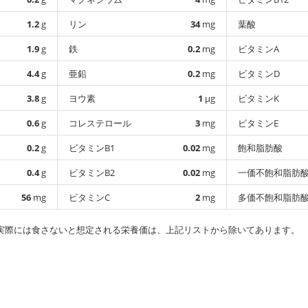
1.2
g
リン
34
mg
葉酸
1.9
g
鉄
0.2
mg
ビタミンA
4.4
g
亜鉛
0.2
mg
ビタミンD
3.8
g
ヨウ素
1
µg
ビタミンK
0.6
g
コレステロール
3
mg
ビタミンE
0.2
g
ビタミンB1
0.02
mg
飽和脂肪酸
0.4
g
ビタミンB2
0.02
mg
一価不飽和脂肪
56
mg
ビタミンC
2
mg
多価不飽和脂肪
実際には食さないと想定される栄養価は、上記リストから除いてあります。