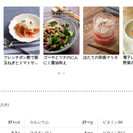
フレンチポン酢で新
ゴーヤとツナのにん
ほたての和風マリネ
電子
玉ねぎとトマトサラ
にく醤油和え
野菜
ダ
1人分)
37
kcal
カルシウム
27
mg
ビタミンB6
0.2
g
マグネシウム
4
mg
ビタミンB12