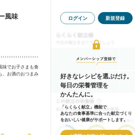
ー風味
ログイン
新規登録
風味でお子さまも食
も、お酒のおつまみ
好きなレシピを選ぶだけ。
毎日の栄養管理を
かんたんに。
「らくらく献立」機能で
あなたの食事基準に合った献立づくり
をおいしい健康がサポートします。