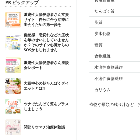
PR ピックアップ
たんぱく質
潰瘍性大腸炎患者さん支援
サイト 自分に合う治療に
脂質
出会うための第一歩を
炭水化物
倦怠感、息切れなどの症状
を年のせいにしていません
糖質
か？そのサイン心臓からの
SOSかもしれません
食物繊維
潰瘍性大腸炎患者さん座談
水溶性食物繊維
会レポート
不溶性食物繊維
大豆中心の朝たんぱくダイ
エットとは!?
カリウム
ツナでたんぱく質をプラス
煮物や麺類の残り汁など、
しましょう
関節リウマチ治療体験談