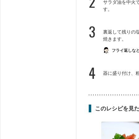
2
サラダ油を中火
す。
3
裏返して残りの
焼きます。
フライ返しな
4
器に盛り付け、
このレシピを見