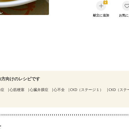
献立に追加
お気に
の方向けのレシピです
心症
心筋梗塞
心臓弁膜症
心不全
CKD（ステージ１）
CKD（ス
ピ