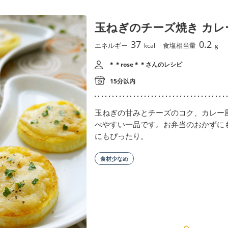
玉ねぎのチーズ焼き カレ
37
0.2
エネルギー
食塩相当量
kcal
g
＊＊rose＊＊さんのレシピ
15分以内
玉ねぎの甘みとチーズのコク、カレー
べやすい一品です。お弁当のおかずに
にもぴったり。
食材少なめ