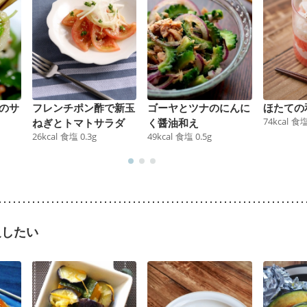
のサ
フレンチポン酢で新玉
ゴーヤとツナのにんに
ほたての
74
kcal
食
ねぎとトマトサラダ
く醤油和え
26
kcal
食塩
0.3
g
49
kcal
食塩
0.5
g
足したい