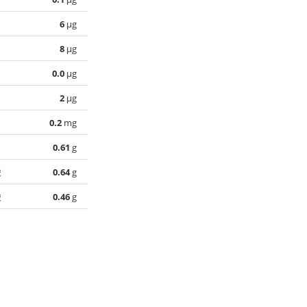
6
µg
8
µg
0.0
µg
2
µg
0.2
mg
0.61
g
酸
0.64
g
酸
0.46
g