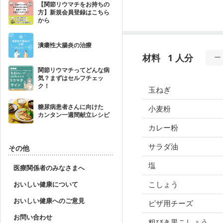
【関節リウマチをお持ちの
方】新規会員登録はこちら
から
潰瘍性大腸炎の治療
材料
1 人分
関節リウマチってどんな病
気？まずはセルフチェッ
ク！
玉ねぎ
糖尿病患者さんに向けた
小麦粉
カンタン一週間献立レシピ
カレー粉
サラダ油
その他
塩
医療関係者のみなさまへ
こしょう
おいしい健康について
おいしい健康へのご意見
ピザ用チーズ
お問い合わせ
粗びき黒こしょう