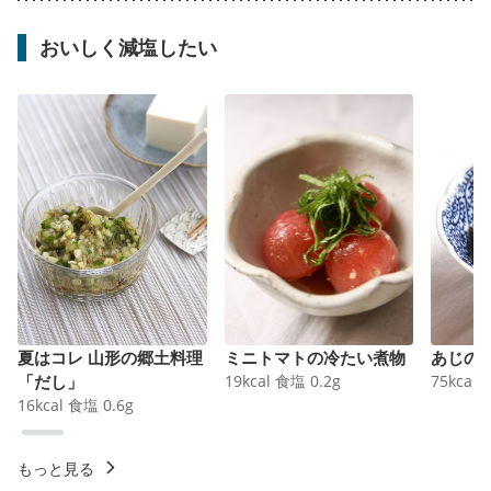
おいしく減塩したい
夏はコレ 山形の郷土料理
ミニトマトの冷たい煮物
あじの
「だし」
19
kcal
食塩
0.2
g
75
kcal
16
kcal
食塩
0.6
g
もっと見る