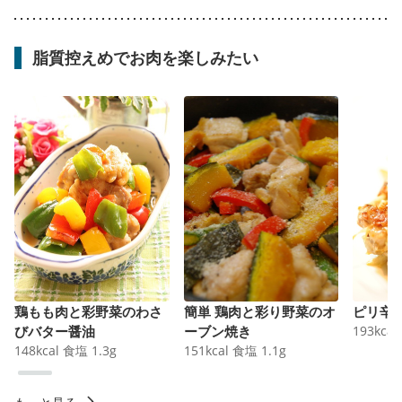
脂質控えめでお肉を楽しみたい
鶏もも肉と彩野菜のわさ
簡単 鶏肉と彩り野菜のオ
ピリ辛
びバター醤油
ーブン焼き
193
kcal
148
kcal
食塩
1.3
g
151
kcal
食塩
1.1
g