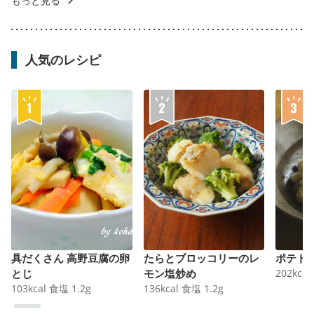
もっと見る
人気のレシピ
具だくさん 高野豆腐の卵
たらとブロッコリーのレ
ポテト
とじ
モン塩炒め
202
kcal
103
kcal
食塩
1.2
g
136
kcal
食塩
1.2
g