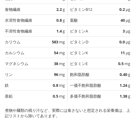
食物繊維
2.2
g
ビタミンB12
0.2
µg
水溶性食物繊維
0.8
g
葉酸
40
µg
不溶性食物繊維
1.4
g
ビタミンA
3
µg
カリウム
583
mg
ビタミンD
0.0
µg
カルシウム
54
mg
ビタミンK
11
µg
マグネシウム
38
mg
ビタミンE
0.5
mg
リン
96
mg
飽和脂肪酸
0.40
g
鉄
0.8
mg
一価不飽和脂肪酸
1.24
g
亜鉛
0.5
mg
多価不飽和脂肪酸
1.38
g
煮物や麺類の残り汁など、実際には食さないと想定される栄養価は、上
記リストから除いてあります。