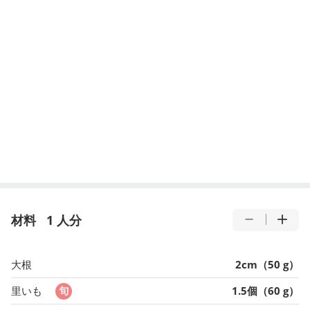
材料
1 人分
大根
2cm（50 g）
里いも
1.5個（60 g）