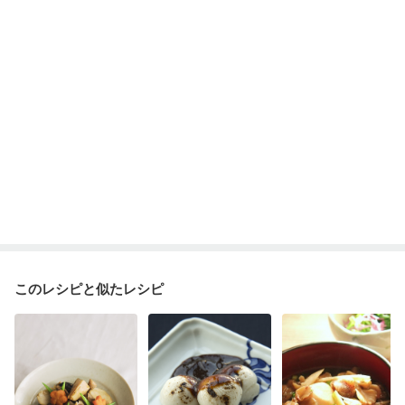
妊婦健診・血圧が気になる（初期）
妊婦健診・血糖値が気になる（初期）
妊娠高血圧(中期)
妊娠糖尿病(初期)
産後（母乳）
産後（混合栄養）
産後（ミルク）
骨折
骨粗しょう症
関節リウマチ
乾癬
フレイル（年齢に合わせた体作り）
低栄養予防
貧血対策
ニキビ・肌荒れ
妊活中
更年期
このレシピと似たレシピ