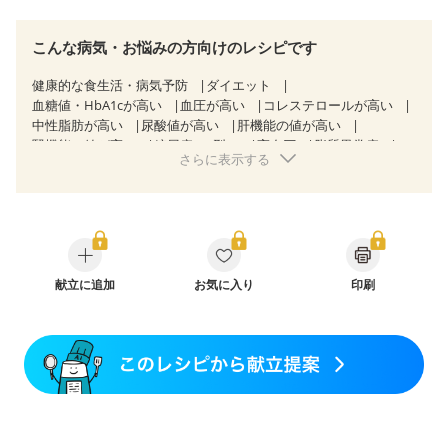
こんな病気・お悩みの方向けのレシピです
健康的な食生活・病気予防
ダイエット
血糖値・HbA1cが高い
血圧が高い
コレステロールが高い
中性脂肪が高い
尿酸値が高い
肝機能の値が高い
腎機能の値が高い
糖尿病（2型）
高血圧
脂質異常症
さらに表示する
高尿酸血症（痛風）
狭心症
心筋梗塞
心臓弁膜症
心不全
胃ポリープ
逆流性食道炎
胆石症
慢性膵炎（移行期・寛解期）
非アルコール性脂肪肝
痔
慢性便秘症
過敏性腸症候群（IBS）
睡眠時無呼吸症候群
糖尿病性腎症（第１期）
糖尿病性腎症（第２期）
CKD（ステージ１）
CKD（ステージ２）
乳がん（抗がん剤治療中）
献立に追加
お気に入り
乳がん（ホルモン療法中）
印刷
乳がん（放射線治療中）
乳がん治療を終えた方・経過観察中の方など
胃がん（抗がん剤治療中）
胃がん治療を終えた方・経過観察中の方
大腸がん治療を終えた方・経過観察中の方
大腸がん（抗がん剤治療中）
大腸がん（放射線治療中）
飲み込みにくい
食欲がない
消化不良
妊娠中(初期)
妊婦健診・体重増加が気になる（初期）