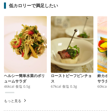
低カロリーで満足したい
ヘルシー簡単水菜のボリ
ローストビーフピンチョ
鈴カボ
ュームサラダ
ス
サラダ
46
kcal
食塩
0.5
g
67
kcal
食塩
0.3
g
60
kcal
もっと見る