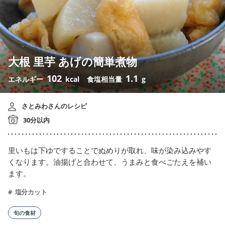
大根 里芋 あげの簡単煮物
102
1.1
エネルギー
kcal
食塩相当量
g
さとみわさんのレシピ
30分以内
里いもは下ゆですることでぬめりが取れ、味が染み込みやす
くなります。油揚げと合わせて、うまみと食べごたえを補い
ます。
塩分カット
旬の食材