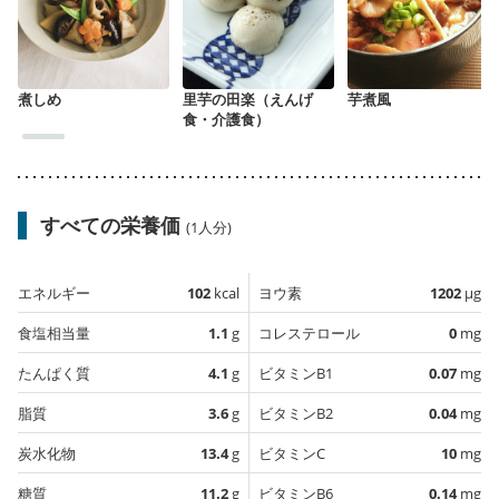
煮しめ
里芋の田楽（えんげ
芋煮風
食・介護食）
すべての栄養価
(1人分)
エネルギー
102
kcal
ヨウ素
1202
µg
食塩相当量
1.1
g
コレステロール
0
mg
たんぱく質
4.1
g
ビタミンB1
0.07
mg
脂質
3.6
g
ビタミンB2
0.04
mg
炭水化物
13.4
g
ビタミンC
10
mg
糖質
11.2
g
ビタミンB6
0.14
mg