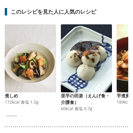
このレシピを見た人に人気のレシピ
煮しめ
里芋の田楽（えんげ食・
芋煮風
172
kcal
食塩
1.5
g
介護食）
189
kcal
60
kcal
食塩
0.7
g