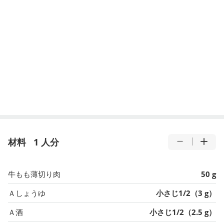
材料
1 人分
牛もも薄切り肉
50 g
Ａしょうゆ
小さじ1/2（3 g）
Ａ酒
小さじ1/2（2.5 g）