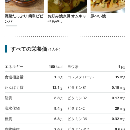
野菜たっぷり 簡単ビビ
お好み焼き風 オムキャ
豚ぺい焼
ンバ
ベもやし
すべての栄養価
(1人分)
エネルギー
160
kcal
ヨウ素
1
µg
食塩相当量
1.3
g
コレステロール
35
mg
たんぱく質
12.1
g
ビタミンB1
0.10
mg
脂質
8.8
g
ビタミンB2
0.17
mg
炭水化物
9.4
g
ビタミンC
29
mg
糖質
6.8
g
ビタミンB6
0.32
mg
食物繊維
2.6
g
ビタミンB12
0.6
µg