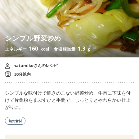
シンプル野菜炒め
160
1.3
エネルギー
kcal
食塩相当量
g
natumikoさんのレシピ
30分以内
シンプルな味付けで飽きのこない野菜炒め。牛肉に下味を付
けて片栗粉をまぶすひと手間で、しっとりとやわらかい仕上
がりに。
旬の食材