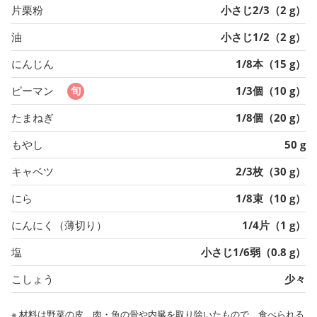
片栗粉
小さじ2/3（2 g）
油
小さじ1/2（2 g）
にんじん
1/8本（15 g）
ピーマン
1/3個（10 g）
たまねぎ
1/8個（20 g）
もやし
50 g
キャベツ
2/3枚（30 g）
にら
1/8束（10 g）
にんにく（薄切り）
1/4片（1 g）
塩
小さじ1/6弱（0.8 g）
こしょう
少々
※ 材料は野菜の皮、肉・魚の骨や内臓を取り除いたもので、食べられる