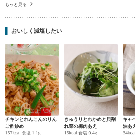
もっと見る
おいしく減塩したい
チキンとれんこんのりん
きゅうりとわかめと貝割
キャベ
ご酢炒め
れ菜の梅肉あえ
油あえ
157
kcal
食塩
1.1
g
15
kcal
食塩
0.4
g
34
kcal