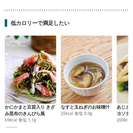
低カロリーで満足したい
かにかまと豆苗入り きざ
なすと玉ねぎのお味噌汁
あじと
み昆布のきんぴら風
25
kcal
食塩
0.9
g
ヨソテ
69
kcal
食塩
1.1
g
200
kcal