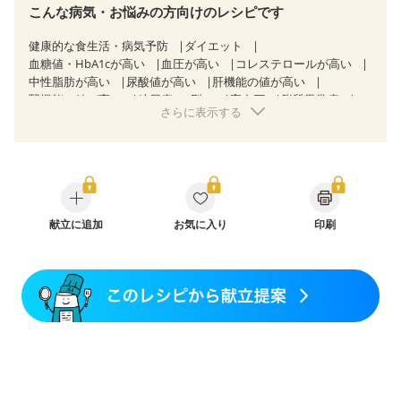
こんな病気・お悩みの方向けのレシピです
健康的な食生活・病気予防
ダイエット
血糖値・HbA1cが高い
血圧が高い
コレステロールが高い
中性脂肪が高い
尿酸値が高い
肝機能の値が高い
腎機能の値が高い
糖尿病（2型）
高血圧
脂質異常症
さらに表示する
高尿酸血症（痛風）
狭心症
心筋梗塞
心臓弁膜症
心不全
胆石症
慢性膵炎（移行期・寛解期）
非アルコール性脂肪肝
痔
慢性便秘症
過敏性腸症候群（IBS）
睡眠時無呼吸症候群
糖尿病性腎症（第１期）
糖尿病性腎症（第２期）
糖尿病性腎症（第３期）
CKD（ステージ１）
CKD（ステージ２）
献立に追加
CKD（ステージ３a）
お気に入り
印刷
CKD（ステージ３b）
透析
乳がん（抗がん剤治療中）
乳がん（ホルモン療法中）
乳がん（放射線治療中）
乳がん治療を終えた方・経過観察中の方など
妊娠中(初期)
妊婦健診・体重増加が気になる（初期）
妊婦健診・血圧が気になる（初期）
妊婦健診・血糖値が気になる（初期）
妊娠高血圧(中期)
妊娠糖尿病(初期)
産後（母乳）
産後（混合栄養）
産後（ミルク）
骨折
骨粗しょう症
関節リウマチ
乾癬
低栄養予防
貧血対策
ニキビ・肌荒れ
妊活中