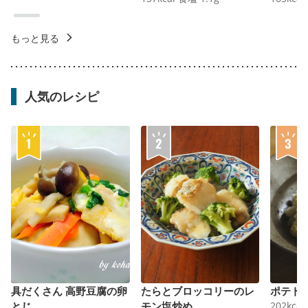
もっと見る
人気のレシピ
具だくさん 高野豆腐の卵
たらとブロッコリーのレ
ポテト
とじ
モン塩炒め
202
kcal