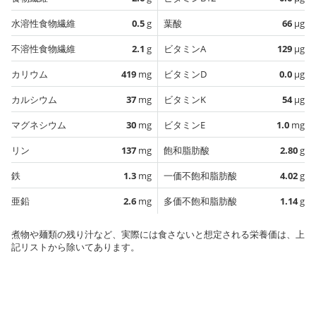
水溶性食物繊維
0.5
g
葉酸
66
µg
不溶性食物繊維
2.1
g
ビタミンA
129
µg
カリウム
419
mg
ビタミンD
0.0
µg
カルシウム
37
mg
ビタミンK
54
µg
マグネシウム
30
mg
ビタミンE
1.0
mg
リン
137
mg
飽和脂肪酸
2.80
g
鉄
1.3
mg
一価不飽和脂肪酸
4.02
g
亜鉛
2.6
mg
多価不飽和脂肪酸
1.14
g
煮物や麺類の残り汁など、実際には食さないと想定される栄養価は、上
記リストから除いてあります。