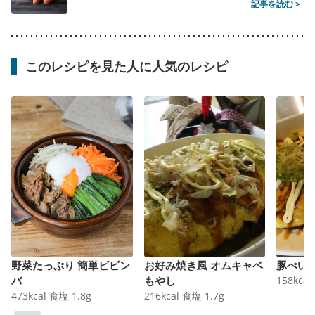
記事を読む >
このレシピを見た人に人気のレシピ
野菜たっぷり 簡単ビビン
お好み焼き風 オムキャベ
豚ぺい
バ
もやし
158
kcal
473
kcal
食塩
1.8
g
216
kcal
食塩
1.7
g