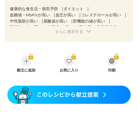
健康的な食生活・病気予防
ダイエット
血糖値・HbA1cが高い
血圧が高い
コレステロールが高い
中性脂肪が高い
尿酸値が高い
肝機能の値が高い
腎機能の値が高い
糖尿病（2型）
高血圧
脂質異常症
さらに表示する
高尿酸血症（痛風）
狭心症
心筋梗塞
心臓弁膜症
心不全
胃炎
胃ポリープ
消化性潰瘍（胃・十二指腸潰瘍）
逆流性食道炎
胆石症
慢性膵炎（移行期・寛解期）
非アルコール性脂肪肝
痔
慢性便秘症
潰瘍性大腸炎（寛解期）
クローン病（寛解期）
過敏性腸症候群（IBS）
睡眠時無呼吸症候群
献立に追加
糖尿病性腎症（第１期）
お気に入り
印刷
糖尿病性腎症（第２期）
糖尿病性腎症（第３期）
CKD（ステージ１）
CKD（ステージ２）
乳がん（抗がん剤治療中）
乳がん（ホルモン療法中）
乳がん（放射線治療中）
乳がん治療を終えた方・経過観察中の方など
妊娠中(初期)
妊婦健診・体重増加が気になる（初期）
妊婦健診・血圧が気になる（初期）
妊婦健診・血糖値が気になる（初期）
妊娠高血圧(中期)
妊娠糖尿病(初期)
産後（母乳）
産後（混合栄養）
産後（ミルク）
骨折
骨粗しょう症
関節リウマチ