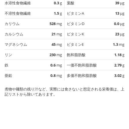
水溶性食物繊維
0.3
g
葉酸
39
µg
不溶性食物繊維
1.5
g
ビタミンA
13
µg
カリウム
528
mg
ビタミンD
0.0
µg
カルシウム
21
mg
ビタミンK
23
µg
マグネシウム
45
mg
ビタミンE
1.3
mg
リン
230
mg
飽和脂肪酸
1.18
g
鉄
0.6
mg
一価不飽和脂肪酸
2.79
g
亜鉛
0.8
mg
多価不飽和脂肪酸
3.02
g
煮物や麺類の残り汁など、実際には食さないと想定される栄養価は、上
記リストから除いてあります。