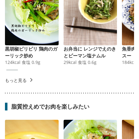
黒胡椒ビリビリ 鶏肉のガ
お弁当に レンジでえのき
魚香肉
ーリック炒め
とピーマン塩ナムル
スー
124
kcal
食塩
0.9
g
29
kcal
食塩
0.6
g
184
kcal
もっと見る
脂質控えめでお肉を楽しみたい