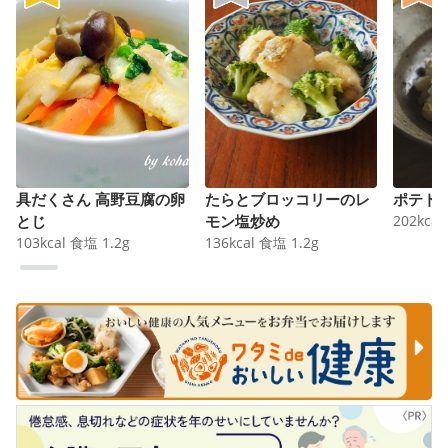
具だくさん 高野豆腐の卵
たらとブロッコリーのレ
ポテト
とじ
モン塩炒め
202
kcal
103
kcal
食塩
1.2
g
136
kcal
食塩
1.2
g