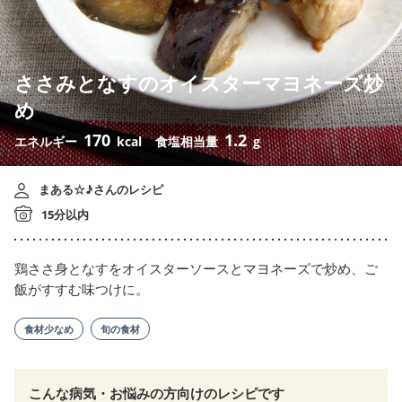
ささみとなすのオイスターマヨネーズ炒
め
170
1.2
エネルギー
kcal
食塩相当量
g
まある☆♪さんのレシピ
15分以内
鶏ささ身となすをオイスターソースとマヨネーズで炒め、ご
飯がすすむ味つけに。
食材少なめ
旬の食材
こんな病気・お悩みの方向けのレシピです