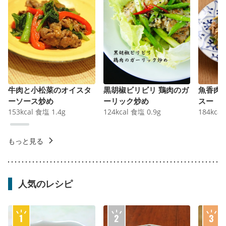
牛肉と小松菜のオイスタ
黒胡椒ビリビリ 鶏肉のガ
魚香肉
ーソース炒め
ーリック炒め
スー
153
kcal
食塩
1.4
g
124
kcal
食塩
0.9
g
184
kcal
もっと見る
人気のレシピ