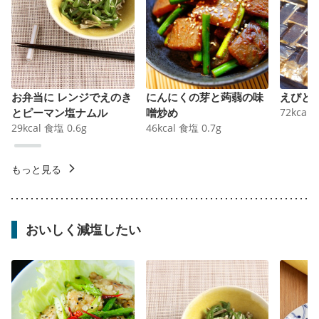
お弁当に レンジでえのき
にんにくの芽と蒟蒻の味
えびと
とピーマン塩ナムル
噌炒め
72
kcal
29
kcal
食塩
0.6
g
46
kcal
食塩
0.7
g
もっと見る
おいしく減塩したい