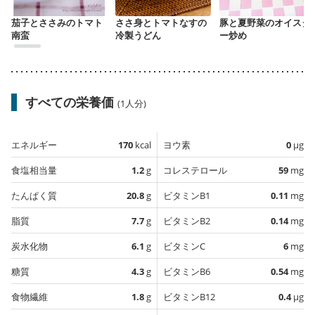
茄子とささみのトマト
ささ身とトマトなすの
豚と夏野菜のオイスタ
南蛮
冷製うどん
ー炒め
すべての栄養価
(1人分)
エネルギー
170
kcal
ヨウ素
0
µg
食塩相当量
1.2
g
コレステロール
59
mg
たんぱく質
20.8
g
ビタミンB1
0.11
mg
脂質
7.7
g
ビタミンB2
0.14
mg
炭水化物
6.1
g
ビタミンC
6
mg
糖質
4.3
g
ビタミンB6
0.54
mg
食物繊維
1.8
g
ビタミンB12
0.4
µg