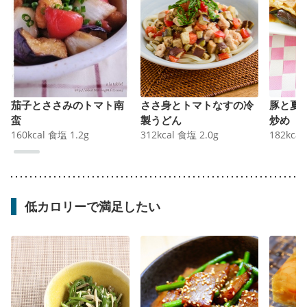
茄子とささみのトマト南
ささ身とトマトなすの冷
豚と夏
蛮
製うどん
炒め
160
kcal
食塩
1.2
g
312
kcal
食塩
2.0
g
182
kcal
低カロリーで満足したい