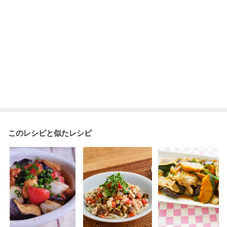
乾癬
フレイル（年齢に合わせた体作り）
低栄養予防
貧血対策
ニキビ・肌荒れ
妊活中
更年期
このレシピと似たレシピ