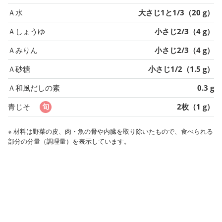
Ａ水
大さじ1と1/3（20 g）
Ａしょうゆ
小さじ2/3（4 g）
Ａみりん
小さじ2/3（4 g）
Ａ砂糖
小さじ1/2（1.5 g）
Ａ和風だしの素
0.3 g
青じそ
2枚（1 g）
※ 材料は野菜の皮、肉・魚の骨や内臓を取り除いたもので、食べられる
部分の分量（調理量）を表示しています。