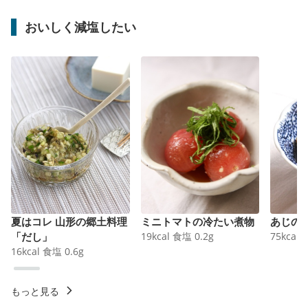
おいしく減塩したい
夏はコレ 山形の郷土料理
ミニトマトの冷たい煮物
あじの
「だし」
19
kcal
食塩
0.2
g
75
kcal
16
kcal
食塩
0.6
g
もっと見る