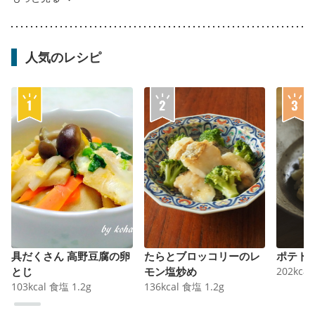
人気のレシピ
具だくさん 高野豆腐の卵
たらとブロッコリーのレ
ポテト
とじ
モン塩炒め
202
kcal
103
kcal
食塩
1.2
g
136
kcal
食塩
1.2
g