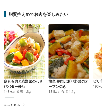
脂質控えめでお肉を楽しみたい
鶏もも肉と彩野菜のわさ
簡単 鶏肉と彩り野菜のオ
ピリ辛
びバター醤油
ーブン焼き
193
kcal
148
kcal
食塩
1.3
g
151
kcal
食塩
1.1
g
もっと見る