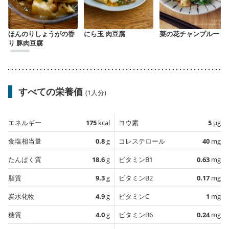
ほんのりしょうがの香
にら玉 肉豆腐
菜の花チャンプルー
り 豚肉豆腐
すべての栄養価
(1人分)
エネルギー
175
kcal
ヨウ素
5
µg
食塩相当量
0.8
g
コレステロール
40
mg
たんぱく質
18.6
g
ビタミンB1
0.63
mg
脂質
9.3
g
ビタミンB2
0.17
mg
炭水化物
4.9
g
ビタミンC
1
mg
糖質
4.0
g
ビタミンB6
0.24
mg