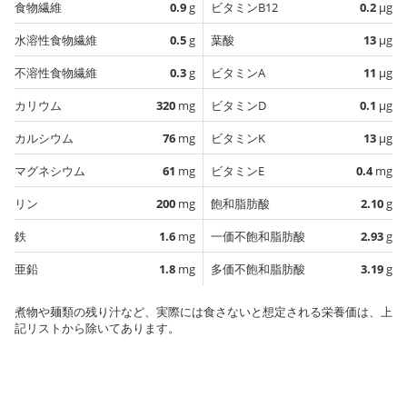
食物繊維
0.9
g
ビタミンB12
0.2
µg
水溶性食物繊維
0.5
g
葉酸
13
µg
不溶性食物繊維
0.3
g
ビタミンA
11
µg
カリウム
320
mg
ビタミンD
0.1
µg
カルシウム
76
mg
ビタミンK
13
µg
マグネシウム
61
mg
ビタミンE
0.4
mg
リン
200
mg
飽和脂肪酸
2.10
g
鉄
1.6
mg
一価不飽和脂肪酸
2.93
g
亜鉛
1.8
mg
多価不飽和脂肪酸
3.19
g
煮物や麺類の残り汁など、実際には食さないと想定される栄養価は、上
記リストから除いてあります。