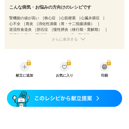
こんな病気・お悩みの方向けのレシピです
腎機能の値が高い
狭心症
心筋梗塞
心臓弁膜症
心不全
胃炎
消化性潰瘍（胃・十二指腸潰瘍）
逆流性食道炎
胆石症
慢性膵炎（移行期・寛解期）
潰瘍性大腸炎（寛解期）
クローン病（寛解期）
さらに表示する
過敏性腸症候群（IBS）
糖尿病性腎症（第３期）
CKD（ステージ１）
CKD（ステージ２）
CKD（ステージ３a）
CKD（ステージ３b）
乳がん（抗がん剤治療中）
乳がん（放射線治療中）
胃がん（抗がん剤治療中）
胃がん治療を終えた方・経過観察中の方
大腸がん治療を終えた方・経過観察中の方
献立に追加
お気に入り
印刷
大腸がん（抗がん剤治療中）
大腸がん（放射線治療中）
産後（ミルク）
骨折
関節リウマチ
フレイル（年齢に合わせた体作り）
更年期