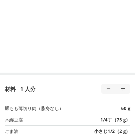
材料
1 人分
豚もも薄切り肉（脂身なし）
60 g
木綿豆腐
1/4丁（75 g）
ごま油
小さじ1/2（2 g）