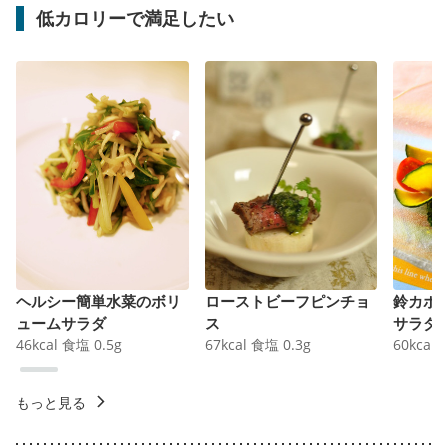
低カロリーで満足したい
ヘルシー簡単水菜のボリ
ローストビーフピンチョ
鈴カボ
ュームサラダ
ス
サラダ
46
kcal
食塩
0.5
g
67
kcal
食塩
0.3
g
60
kcal
もっと見る