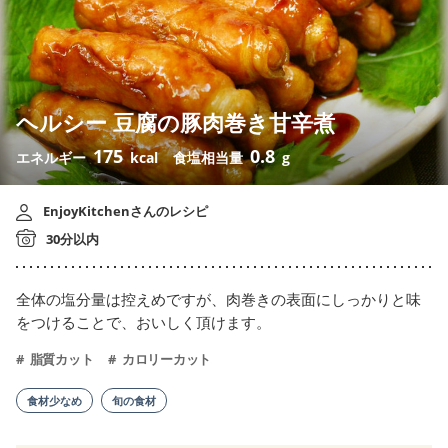
ヘルシー 豆腐の豚肉巻き甘辛煮
175
0.8
エネルギー
kcal
食塩相当量
g
EnjoyKitchenさんのレシピ
30分以内
全体の塩分量は控えめですが、肉巻きの表面にしっかりと味
をつけることで、おいしく頂けます。
脂質カット
カロリーカット
食材少なめ
旬の食材