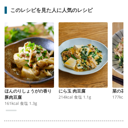
このレシピを見た人に人気のレシピ
ほんのりしょうがの香り
にら玉 肉豆腐
菜の花
豚肉豆腐
214
kcal
食塩
1.1
g
177
kcal
161
kcal
食塩
1.3
g