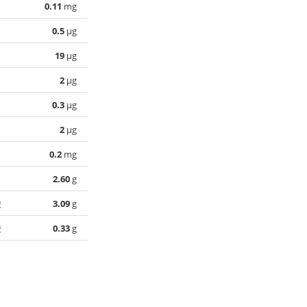
0.11
mg
0.5
µg
19
µg
2
µg
0.3
µg
2
µg
0.2
mg
2.60
g
酸
3.09
g
酸
0.33
g