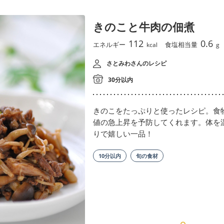
きのこと牛肉の佃煮
112
0.6
エネルギー
食塩相当量
kcal
g
さとみわさんのレシピ
30分以内
きのこをたっぷりと使ったレシピ。食
値の急上昇を予防してくれます。体を
りで嬉しい一品！
10分以内
旬の食材