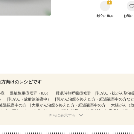
献立に追加
お気に
の方向けのレシピです
秘症
過敏性腸症候群（IBS）
睡眠時無呼吸症候群
乳がん（抗がん剤治
）
乳がん（放射線治療中）
乳がん治療を終えた方・経過観察中の方な
経過観察中の方
大腸がん治療を終えた方・経過観察中の方
大腸がん（
感じ方が変わった
食欲がない
妊娠中(初期)
妊婦健診・体重増加が気に
さらに表示する
る（初期）
妊婦健診・血糖値が気になる（初期）
妊娠高血圧(中期)
妊
混合栄養）
産後（ミルク）
骨折
骨粗しょう症
関節リウマチ
乾癬
た体作り）
低栄養予防
貧血対策
ニキビ・肌荒れ
妊活中
更年期