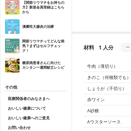
【関節リウマチをお持ちの
方】新規会員登録はこちら
から
潰瘍性大腸炎の治療
関節リウマチってどんな病
気？まずはセルフチェッ
材料
1 人分
ク！
糖尿病患者さんに向けた
牛肉（薄切り）
カンタン一週間献立レシピ
きのこ（何種類でも）
その他
しょうが（千切り）
医療関係者のみなさまへ
赤ワイン
おいしい健康について
A砂糖
おいしい健康へのご意見
Aウスターソース
お問い合わせ