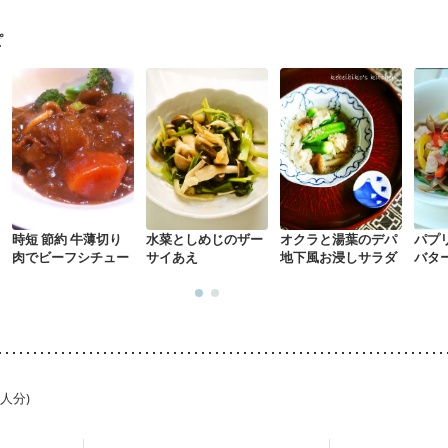
ピ
時短 節約 牛薄切り
水菜としめじのザー
オクラと湯葉のデパ
パプ
肉でビーフシチュー
サイあえ
地下風お浸しサラダ
バタ
1人分)