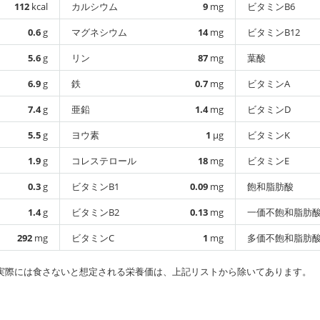
112
kcal
カルシウム
9
mg
ビタミンB6
0.6
g
マグネシウム
14
mg
ビタミンB12
5.6
g
リン
87
mg
葉酸
6.9
g
鉄
0.7
mg
ビタミンA
7.4
g
亜鉛
1.4
mg
ビタミンD
5.5
g
ヨウ素
1
µg
ビタミンK
1.9
g
コレステロール
18
mg
ビタミンE
0.3
g
ビタミンB1
0.09
mg
飽和脂肪酸
1.4
g
ビタミンB2
0.13
mg
一価不飽和脂肪
292
mg
ビタミンC
1
mg
多価不飽和脂肪
実際には食さないと想定される栄養価は、上記リストから除いてあります。