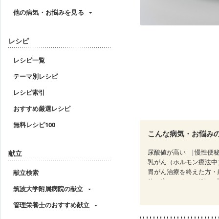
他の病気・お悩みを見る
レシピ
レシピ一覧
テーマ別レシピ
レシピ索引
おすすめ厳選レシピ
無料レシピ100
こんな病気・お悩み
尿酸値が高い
慢性便
献立
乳がん（ホルモン療法中
胃がん治療を終えた方・
献立検索
飲み込みにくい
味の
筑波大学附属病院の献立
妊婦健診・血圧が気にな
産後（母乳）
産後（
管理栄養士のおすすめ献立
フレイル（年齢に合わせ