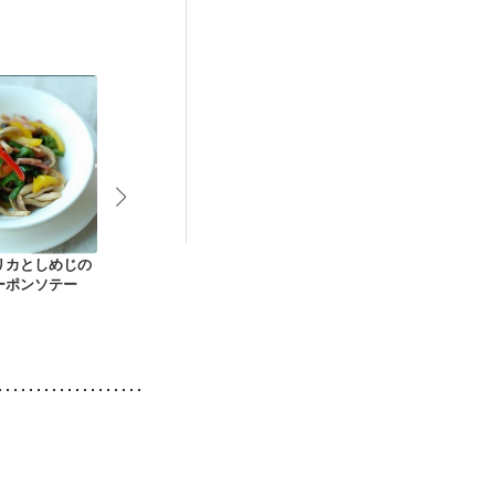
リカとしめじの
バターナッツのきの
簡単 アスパラとしめ
電子レンジで
ーポンソテー
こたっぷりチーズ焼
じのレンチン蒸し
うれん草とし
き
白あえ