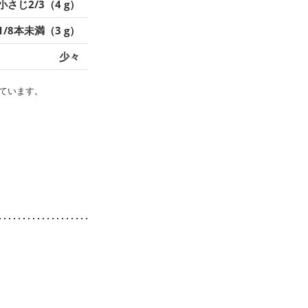
小さじ2/3（4 g）
1/8本未満（3 g）
少々
ています。