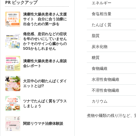
PR ピックアップ
エネルギー
食塩相当量
潰瘍性大腸炎患者さん支援
サイト 自分に合う治療に
出会うための第一歩を
たんぱく質
倦怠感、息切れなどの症状
脂質
を年のせいにしていません
か？そのサイン心臓からの
炭水化物
SOSかもしれません
糖質
潰瘍性大腸炎患者さん座談
会レポート
食物繊維
水溶性食物繊維
大豆中心の朝たんぱくダイ
エットとは!?
不溶性食物繊維
ツナでたんぱく質をプラス
カリウム
しましょう
煮物や麺類の残り汁など、
関節リウマチ治療体験談