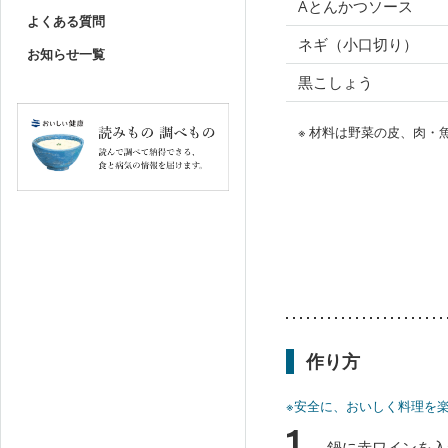
Aとんかつソース
よくある質問
ネギ（小口切り）
お知らせ一覧
黒こしょう
※ 材料は野菜の皮、肉
作り方
※安全に、おいしく料理を
1
鍋に赤ワインを入