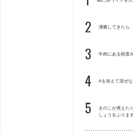
2
沸騰してきたら
3
牛肉にある程度
4
Aを加えて混ぜ
5
きのこが煮えた
しょうをふりま