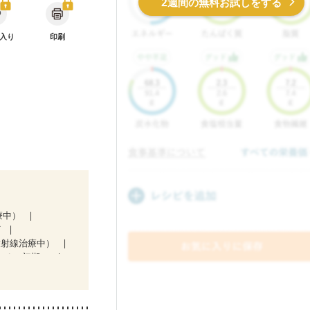
2週間の無料お試しをする
入り
印刷
療中）
ど
放射線治療中）
なる（初期）
娠糖尿病(初期)