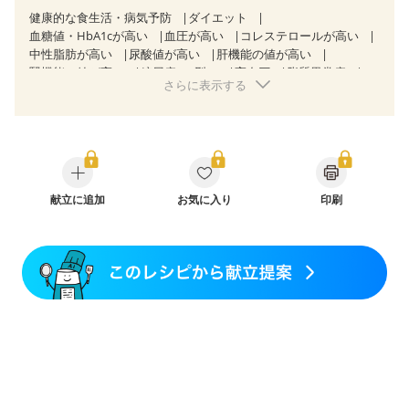
健康的な食生活・病気予防
ダイエット
血糖値・HbA1cが高い
血圧が高い
コレステロールが高い
中性脂肪が高い
尿酸値が高い
肝機能の値が高い
腎機能の値が高い
糖尿病（2型）
高血圧
脂質異常症
さらに表示する
高尿酸血症（痛風）
狭心症
心筋梗塞
心臓弁膜症
心不全
胃ポリープ
逆流性食道炎
胆石症
慢性膵炎（移行期・寛解期）
非アルコール性脂肪肝
慢性便秘症
過敏性腸症候群（IBS）
睡眠時無呼吸症候群
糖尿病性腎症（第１期）
糖尿病性腎症（第２期）
糖尿病性腎症（第３期）
CKD（ステージ１）
CKD（ステージ２）
献立に追加
CKD（ステージ３a）
お気に入り
印刷
乳がん（抗がん剤治療中）
乳がん（ホルモン療法中）
乳がん（放射線治療中）
乳がん治療を終えた方・経過観察中の方など
胃がん（抗がん剤治療中）
胃がん治療を終えた方・経過観察中の方
大腸がん治療を終えた方・経過観察中の方
大腸がん（抗がん剤治療中）
大腸がん（放射線治療中）
飲み込みにくい
食欲がない
消化不良
産後（ミルク）
骨折
骨粗しょう症
関節リウマチ
乾癬
フレイル（年齢に合わせた体作り）
低栄養予防
貧血対策
ニキビ・肌荒れ
妊活中
更年期