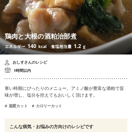
鶏肉と大根の酒粕治部煮
140
1.2
エネルギー
kcal
食塩相当量
g
おしすさんのレシピ
1時間以内
寒い時期にぴったりのメニュー。アミノ酸が豊富な酒粕で旨
味が増し、塩分を控えてもおいしく頂けます。
脂質カット
カロリーカット
こんな病気・お悩みの方向けのレシピです