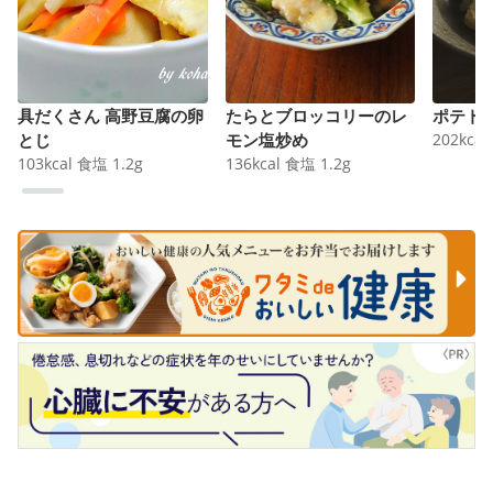
具だくさん 高野豆腐の卵
たらとブロッコリーのレ
ポテト
とじ
モン塩炒め
202
kcal
103
kcal
食塩
1.2
g
136
kcal
食塩
1.2
g