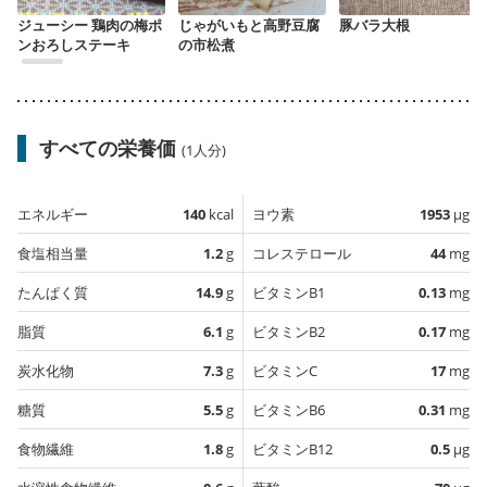
ジューシー 鶏肉の梅ポ
じゃがいもと高野豆腐
豚バラ大根
ンおろしステーキ
の市松煮
すべての栄養価
(1人分)
エネルギー
140
kcal
ヨウ素
1953
µg
食塩相当量
1.2
g
コレステロール
44
mg
たんぱく質
14.9
g
ビタミンB1
0.13
mg
脂質
6.1
g
ビタミンB2
0.17
mg
炭水化物
7.3
g
ビタミンC
17
mg
糖質
5.5
g
ビタミンB6
0.31
mg
食物繊維
1.8
g
ビタミンB12
0.5
µg