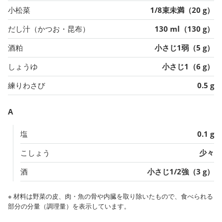
小松菜
1/8束未満（20 g）
だし汁（かつお・昆布）
130 ml（130 g）
酒粕
小さじ1弱（5 g）
しょうゆ
小さじ1（6 g）
練りわさび
0.5 g
A
塩
0.1 g
こしょう
少々
酒
小さじ1/2強（3 g）
※ 材料は野菜の皮、肉・魚の骨や内臓を取り除いたもので、食べられる
部分の分量（調理量）を表示しています。