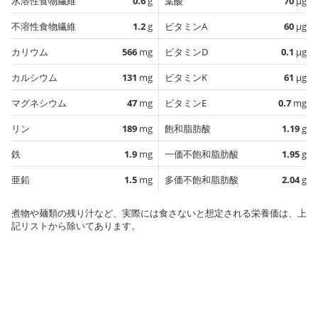
水溶性食物繊維
0.6
g
葉酸
70
µg
不溶性食物繊維
1.2
g
ビタミンA
60
µg
カリウム
566
mg
ビタミンD
0.1
µg
カルシウム
131
mg
ビタミンK
61
µg
マグネシウム
47
mg
ビタミンE
0.7
mg
リン
189
mg
飽和脂肪酸
1.19
g
鉄
1.9
mg
一価不飽和脂肪酸
1.95
g
亜鉛
1.5
mg
多価不飽和脂肪酸
2.04
g
煮物や麺類の残り汁など、実際には食さないと想定される栄養価は、上
記リストから除いてあります。