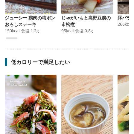
ジューシー 鶏肉の梅ポン
じゃがいもと高野豆腐の
豚バラ
おろしステーキ
市松煮
266
kcal
150
kcal
食塩
1.2
g
95
kcal
食塩
0.8
g
低カロリーで満足したい