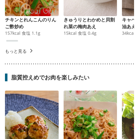
チキンとれんこんのりん
きゅうりとわかめと貝割
キャベ
ご酢炒め
れ菜の梅肉あえ
油あえ
157
kcal
食塩
1.1
g
15
kcal
食塩
0.4
g
34
kcal
もっと見る
脂質控えめでお肉を楽しみたい