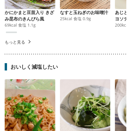
かにかまと豆苗入り きざ
なすと玉ねぎのお味噌汁
あじと
み昆布のきんぴら風
25
kcal
食塩
0.9
g
ヨソテ
69
kcal
食塩
1.1
g
200
kcal
もっと見る
おいしく減塩したい