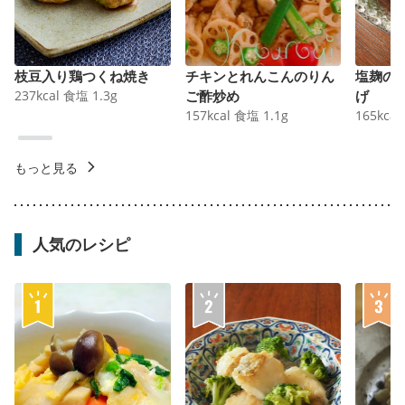
枝豆入り鶏つくね焼き
チキンとれんこんのりん
塩麹の
237
kcal
食塩
1.3
g
ご酢炒め
げ
157
kcal
食塩
1.1
g
165
kcal
もっと見る
人気のレシピ