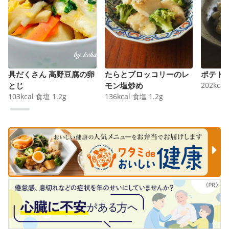
具だくさん 高野豆腐の卵
たらとブロッコリーのレ
ポテト
とじ
モン塩炒め
202
kcal
103
kcal
食塩
1.2
g
136
kcal
食塩
1.2
g