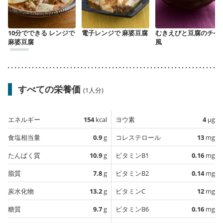
10分でできる レンジで
電子レンジで 麻婆豆腐
むきえびと豆腐のチゲ
麻婆豆腐
風
すべての栄養価
(1人分)
エネルギー
154
kcal
ヨウ素
4
µg
食塩相当量
0.9
g
コレステロール
13
mg
たんぱく質
10.9
g
ビタミンB1
0.16
mg
脂質
7.8
g
ビタミンB2
0.14
mg
炭水化物
13.2
g
ビタミンC
12
mg
糖質
9.7
g
ビタミンB6
0.16
mg