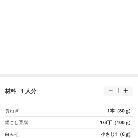
材料
1 人分
長ねぎ
1本（80 g）
絹ごし豆腐
1/3丁（100 g）
白みそ
小さじ1（6 g）