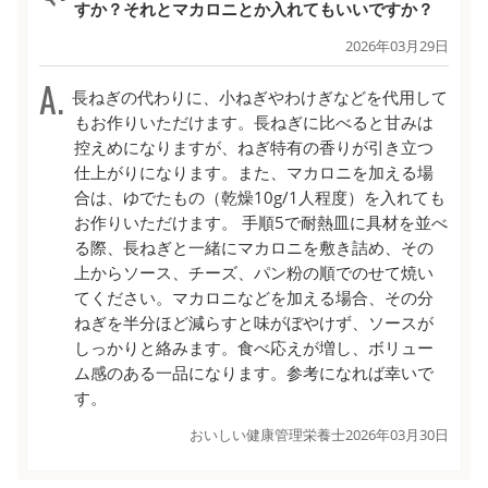
すか？それとマカロニとか入れてもいいですか？
2026年03月29日
長ねぎの代わりに、小ねぎやわけぎなどを代用して
もお作りいただけます。長ねぎに比べると甘みは
控えめになりますが、ねぎ特有の香りが引き立つ
仕上がりになります。また、マカロニを加える場
合は、ゆでたもの（乾燥10g/1人程度）を入れても
お作りいただけます。 手順5で耐熱皿に具材を並べ
る際、長ねぎと一緒にマカロニを敷き詰め、その
上からソース、チーズ、パン粉の順でのせて焼い
てください。マカロニなどを加える場合、その分
ねぎを半分ほど減らすと味がぼやけず、ソースが
しっかりと絡みます。食べ応えが増し、ボリュー
ム感のある一品になります。参考になれば幸いで
す。
おいしい健康管理栄養士
2026年03月30日