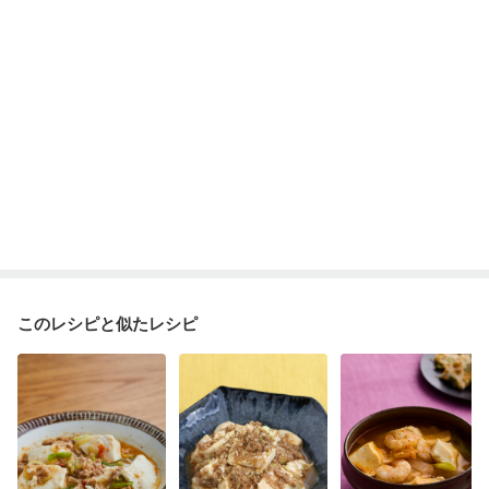
乾癬
低栄養予防
貧血対策
ニキビ・肌荒れ
妊活中
更年期
このレシピと似たレシピ