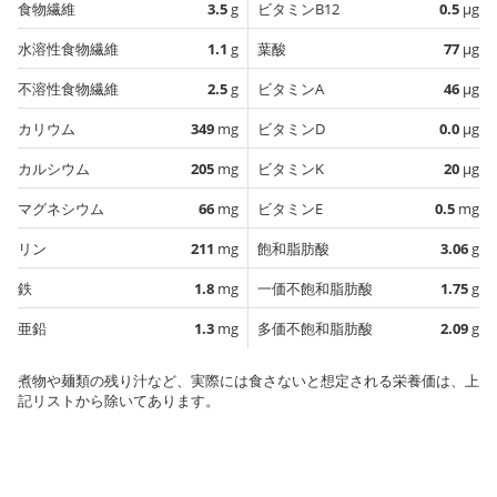
食物繊維
3.5
g
ビタミンB12
0.5
µg
水溶性食物繊維
1.1
g
葉酸
77
µg
不溶性食物繊維
2.5
g
ビタミンA
46
µg
カリウム
349
mg
ビタミンD
0.0
µg
カルシウム
205
mg
ビタミンK
20
µg
マグネシウム
66
mg
ビタミンE
0.5
mg
リン
211
mg
飽和脂肪酸
3.06
g
鉄
1.8
mg
一価不飽和脂肪酸
1.75
g
亜鉛
1.3
mg
多価不飽和脂肪酸
2.09
g
煮物や麺類の残り汁など、実際には食さないと想定される栄養価は、上
記リストから除いてあります。