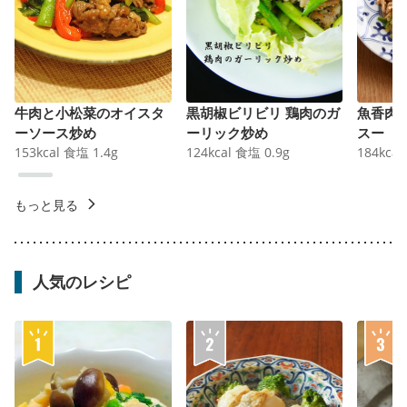
牛肉と小松菜のオイスタ
黒胡椒ビリビリ 鶏肉のガ
魚香肉
ーソース炒め
ーリック炒め
スー
153
kcal
食塩
1.4
g
124
kcal
食塩
0.9
g
184
kcal
もっと見る
人気のレシピ