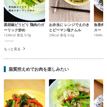
黒胡椒ビリビリ 鶏肉のガ
お弁当に レンジでえのき
魚香肉
ーリック炒め
とピーマン塩ナムル
スー
124
kcal
食塩
0.9
g
29
kcal
食塩
0.6
g
184
kcal
もっと見る
脂質控えめでお肉を楽しみたい