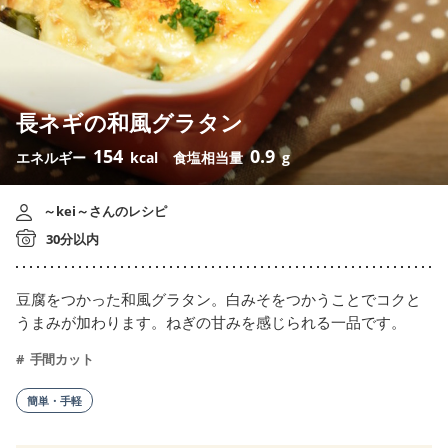
長ネギの和風グラタン
154
0.9
エネルギー
kcal
食塩相当量
g
～kei～さんのレシピ
30分以内
豆腐をつかった和風グラタン。白みそをつかうことでコクと
うまみが加わります。ねぎの甘みを感じられる一品です。
手間カット
簡単・手軽