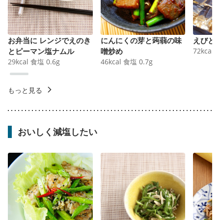
お弁当に レンジでえのき
にんにくの芽と蒟蒻の味
えびと
とピーマン塩ナムル
噌炒め
72
kcal
29
kcal
食塩
0.6
g
46
kcal
食塩
0.7
g
もっと見る
おいしく減塩したい