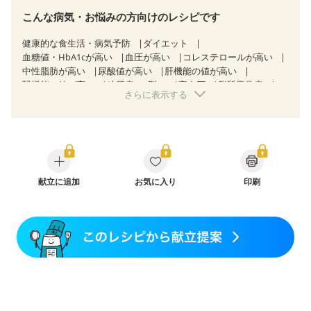
こんな病気・お悩みの方向けのレシピです
健康的な食生活・病気予防
ダイエット
血糖値・HbA1cが高い
血圧が高い
コレステロールが高い
中性脂肪が高い
尿酸値が高い
肝機能の値が高い
腎機能の値が高い
糖尿病（2型）
高血圧
脂質異常症
さらに表示する
高尿酸血症（痛風）
狭心症
心筋梗塞
心臓弁膜症
心不全
胃ポリープ
胆石症
慢性膵炎（移行期・寛解期）
非アルコール性脂肪肝
痔
過敏性腸症候群（IBS）
睡眠時無呼吸症候群
糖尿病性腎症（第１期）
糖尿病性腎症（第２期）
糖尿病性腎症（第３期）
CKD（ステージ１）
CKD（ステージ２）
CKD（ステージ３a）
献立に追加
CKD（ステージ３b）
お気に入り
印刷
乳がん（抗がん剤治療中）
乳がん（ホルモン療法中）
乳がん（放射線治療中）
乳がん治療を終えた方・経過観察中の方など
味の感じ方が変わった
食欲がない
妊娠中(初期)
妊婦健診・体重増加が気になる（初期）
妊婦健診・血圧が気になる（初期）
妊婦健診・血糖値が気になる（初期）
妊娠高血圧(中期)
妊娠糖尿病(初期)
産後（母乳）
産後（混合栄養）
産後（ミルク）
骨折
骨粗しょう症
関節リウマチ