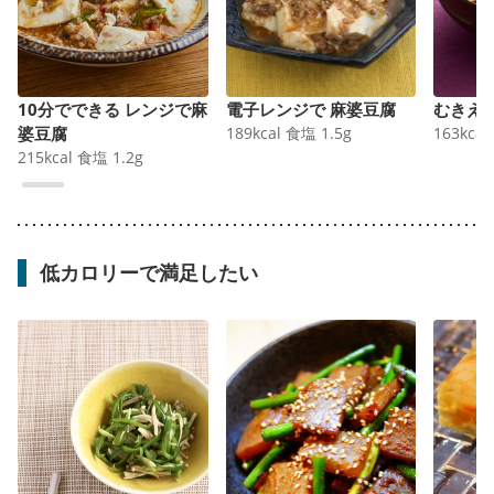
10分でできる レンジで麻
電子レンジで 麻婆豆腐
むきえ
婆豆腐
189
kcal
食塩
1.5
g
163
kcal
215
kcal
食塩
1.2
g
低カロリーで満足したい