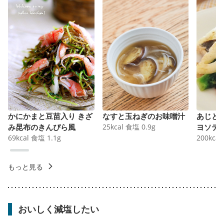
かにかまと豆苗入り きざ
なすと玉ねぎのお味噌汁
あじと
み昆布のきんぴら風
25
kcal
食塩
0.9
g
ヨソテ
69
kcal
食塩
1.1
g
200
kcal
もっと見る
おいしく減塩したい