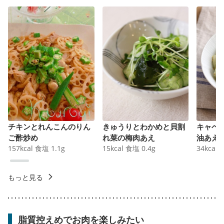
チキンとれんこんのりん
きゅうりとわかめと貝割
キャベ
ご酢炒め
れ菜の梅肉あえ
油あえ
157
kcal
食塩
1.1
g
15
kcal
食塩
0.4
g
34
kcal
もっと見る
脂質控えめでお肉を楽しみたい