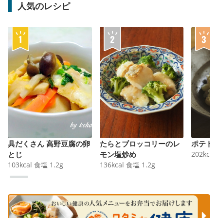
人気のレシピ
具だくさん 高野豆腐の卵
たらとブロッコリーのレ
ポテト
とじ
モン塩炒め
202
kcal
103
kcal
食塩
1.2
g
136
kcal
食塩
1.2
g