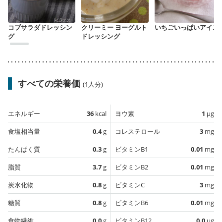
コブサラダドレッシン
クリーミー ヨーグルト
いちごいっぱいアイス
グ
ドレッシング
すべての栄養価
(1人分)
エネルギー
36
kcal
ヨウ素
1
µg
食塩相当量
0.4
g
コレステロール
3
mg
たんぱく質
0.3
g
ビタミンB1
0.01
mg
脂質
3.7
g
ビタミンB2
0.01
mg
炭水化物
0.8
g
ビタミンC
3
mg
糖質
0.8
g
ビタミンB6
0.01
mg
食物繊維
0.0
g
ビタミンB12
0.0
µg