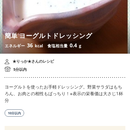
簡単 ヨーグルトドレッシング
36
0.4
エネルギー
kcal
食塩相当量
g
★りっか★さんのレシピ
5分以内
ヨーグルトを使ったお手軽ドレッシング。野菜サラダはもち
ろん、お肉との相性もばっちり！※表示の栄養価は大さじ1杯
分
10分以内