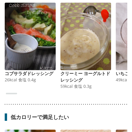
コブサラダドレッシング
クリーミー ヨーグルトド
いちご
26
kcal
食塩
0.4
g
レッシング
49
kcal
59
kcal
食塩
0.3
g
低カロリーで満足したい