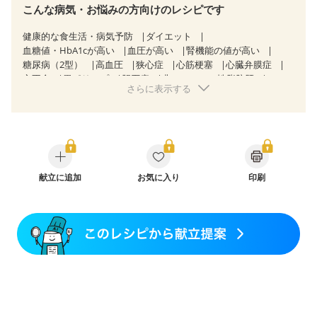
こんな病気・お悩みの方向けのレシピです
健康的な食生活・病気予防
ダイエット
血糖値・HbA1cが高い
血圧が高い
腎機能の値が高い
糖尿病（2型）
高血圧
狭心症
心筋梗塞
心臓弁膜症
心不全
胃ポリープ
胆石症
非アルコール性脂肪肝
さらに表示する
過敏性腸症候群（IBS）
睡眠時無呼吸症候群
糖尿病性腎症（第１期）
糖尿病性腎症（第２期）
糖尿病性腎症（第３期）
CKD（ステージ１）
CKD（ステージ２）
CKD（ステージ３a）
食欲がない
産後（ミルク）
骨折
骨粗しょう症
関節リウマチ
フレイル（年齢に合わせた体作り）
低栄養予防
貧血対策
ニキビ・肌荒れ
献立に追加
更年期
お気に入り
印刷