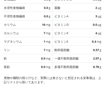
水溶性食物繊維
0.0
g
葉酸
2
µg
不溶性食物繊維
0.0
g
ビタミンA
3
µg
カリウム
16
mg
ビタミンD
0.0
µg
カルシウム
7
mg
ビタミンK
4
µg
マグネシウム
1
mg
ビタミンE
0.4
mg
リン
7
mg
飽和脂肪酸
0.57
g
鉄
0.0
mg
一価不飽和脂肪酸
2.07
g
亜鉛
0.0
mg
多価不飽和脂肪酸
0.78
g
煮物や麺類の残り汁など、実際には食さないと想定される栄養価は、上
記リストから除いてあります。