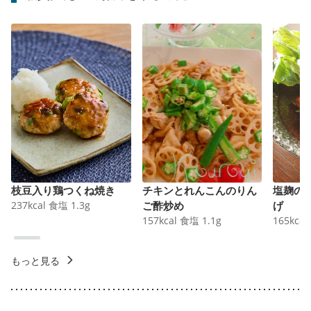
枝豆入り鶏つくね焼き
チキンとれんこんのりん
塩麹の
237
kcal
食塩
1.3
g
ご酢炒め
げ
157
kcal
食塩
1.1
g
165
kcal
もっと見る