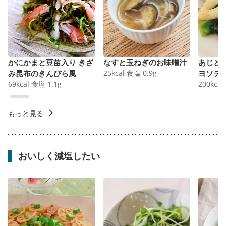
かにかまと豆苗入り きざ
なすと玉ねぎのお味噌汁
あじと
み昆布のきんぴら風
25
kcal
食塩
0.9
g
ヨソテ
69
kcal
食塩
1.1
g
200
kcal
もっと見る
おいしく減塩したい