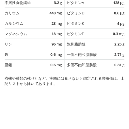
不溶性食物繊維
3.2
g
ビタミンA
128
µg
カリウム
440
mg
ビタミンD
0.6
µg
カルシウム
28
mg
ビタミンK
4
µg
マグネシウム
18
mg
ビタミンE
0.3
mg
リン
96
mg
飽和脂肪酸
2.25
g
鉄
0.6
mg
一価不飽和脂肪酸
2.71
g
亜鉛
0.6
mg
多価不飽和脂肪酸
0.81
g
煮物や麺類の残り汁など、実際には食さないと想定される栄養価は、上
記リストから除いてあります。