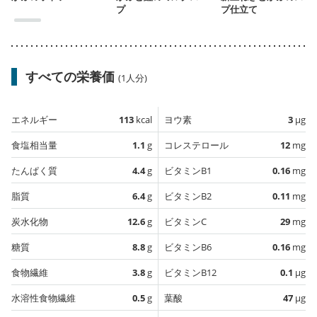
プ
プ仕立て
すべての栄養価
(1人分)
エネルギー
113
kcal
ヨウ素
3
µg
食塩相当量
1.1
g
コレステロール
12
mg
たんぱく質
4.4
g
ビタミンB1
0.16
mg
脂質
6.4
g
ビタミンB2
0.11
mg
炭水化物
12.6
g
ビタミンC
29
mg
糖質
8.8
g
ビタミンB6
0.16
mg
食物繊維
3.8
g
ビタミンB12
0.1
µg
水溶性食物繊維
0.5
g
葉酸
47
µg