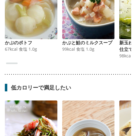
かぶのポトフ
かぶと鮭のミルクスープ
新玉ね
67
kcal
食塩
1.0
g
99
kcal
食塩
1.0
g
仕立て
98
kcal
低カロリーで満足したい