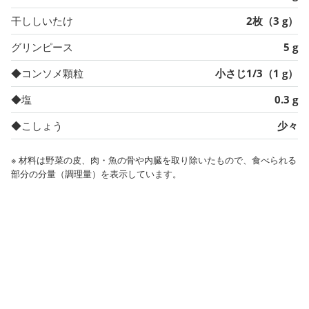
干ししいたけ
2枚（3 g）
グリンピース
5 g
◆コンソメ顆粒
小さじ1/3（1 g）
◆塩
0.3 g
◆こしょう
少々
※ 材料は野菜の皮、肉・魚の骨や内臓を取り除いたもので、食べられる
部分の分量（調理量）を表示しています。