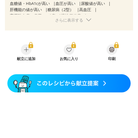
血糖値・HbA1cが高い
血圧が高い
尿酸値が高い
肝機能の値が高い
糖尿病（2型）
高血圧
高尿酸血症（痛風）
痔
慢性便秘症
さらに表示する
過敏性腸症候群（IBS）
睡眠時無呼吸症候群
乳がん（抗がん剤治療中）
乳がん（ホルモン療法中）
乳がん（放射線治療中）
乳がん治療を終えた方・経過観察中の方など
食欲がない
妊娠中(初期)
妊婦健診・体重増加が気になる（初期）
妊婦健診・血圧が気になる（初期）
妊娠高血圧(中期)
産後（母乳）
献立に追加
産後（混合栄養）
お気に入り
産後（ミルク）
印刷
関節リウマチ
乾癬
フレイル（年齢に合わせた体作り）
低栄養予防
貧血対策
ニキビ・肌荒れ
妊活中
更年期