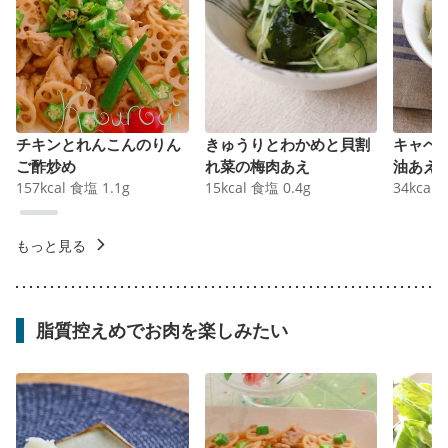
チキンとれんこんのりん
きゅうりとわかめと貝割
キャベ
ご酢炒め
れ菜の梅肉あえ
油あえ
157
kcal
食塩
1.1
g
15
kcal
食塩
0.4
g
34
kcal
もっと見る
脂質控えめでお肉を楽しみたい