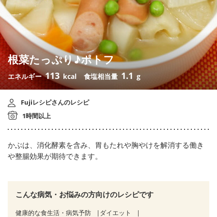
根菜たっぷり♪ポトフ
113
1.1
エネルギー
kcal
食塩相当量
g
Fujiレシピさんのレシピ
1時間以上
かぶは、消化酵素を含み、胃もたれや胸やけを解消する働き
や整腸効果が期待できます。
こんな病気・お悩みの方向けのレシピです
健康的な食生活・病気予防
ダイエット