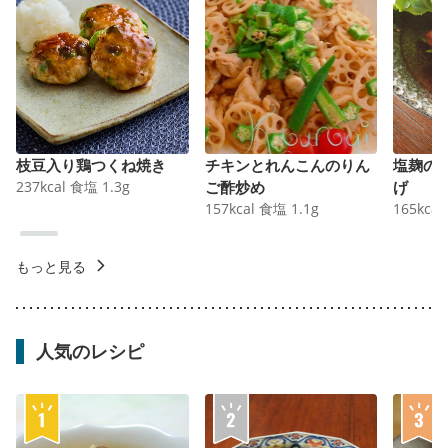
枝豆入り鶏つくね焼き
チキンとれんこんのりん
塩麹の
237
kcal
食塩
1.3
g
ご酢炒め
げ
157
kcal
食塩
1.1
g
165
kcal
もっと見る
人気のレシピ