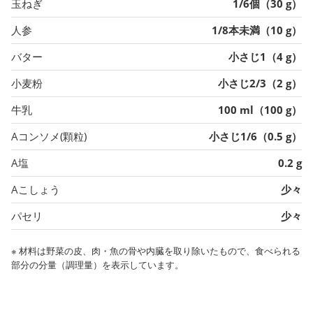
玉ねぎ
1/6個（30 g）
人参
1/8本未満（10 g）
バター
小さじ1（4 g）
小麦粉
小さじ2/3（2 g）
牛乳
100 ml（100 g）
Aコンソメ(顆粒)
小さじ1/6（0.5 g）
A塩
0.2 g
Aこしょう
少々
パセリ
少々
※ 材料は野菜の皮、肉・魚の骨や内臓を取り除いたもので、食べられる
部分の分量（調理量）を表示しています。