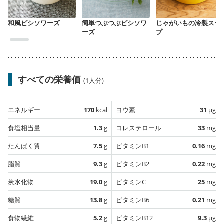
和風ビシソワーズ
簡単つぶつぶビシソワ
じゃがいもの冷製スー
ーズ
プ
すべての栄養価
(1人分)
エネルギー
170
kcal
ヨウ素
31
µg
食塩相当量
1.3
g
コレステロール
33
mg
たんぱく質
7.5
g
ビタミンB1
0.16
mg
脂質
9.3
g
ビタミンB2
0.22
mg
炭水化物
19.0
g
ビタミンC
25
mg
糖質
13.8
g
ビタミンB6
0.21
mg
食物繊維
5.2
g
ビタミンB12
9.3
µg