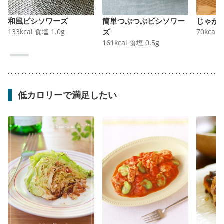
和風ビシソワーズ
簡単つぶつぶビシソワー
じゃが
133
kcal
食塩
1.0
g
ズ
70
kcal
161
kcal
食塩
0.5
g
低カロリーで満足したい