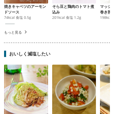
焼きキャベツのアーモン
そら豆と鶏肉のトマト煮
マッシ
ドソース
込み
巻き照
74
kcal
食塩
0.5
g
201
kcal
食塩
1.2
g
198
kcal
もっと見る
おいしく減塩したい