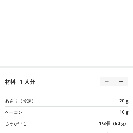
材料
1 人分
あさり（冷凍）
20 g
ベーコン
10 g
じゃがいも
1/3個（50 g）