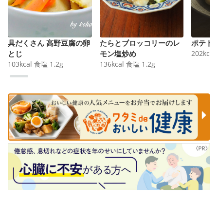
具だくさん 高野豆腐の卵
たらとブロッコリーのレ
ポテト
とじ
モン塩炒め
202
kcal
103
kcal
食塩
1.2
g
136
kcal
食塩
1.2
g