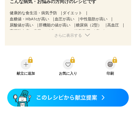
こんな病気・お悩みの方向けのレシピです
健康的な食生活・病気予防
ダイエット
血糖値・HbA1cが高い
血圧が高い
中性脂肪が高い
尿酸値が高い
肝機能の値が高い
糖尿病（2型）
高血圧
高尿酸血症（痛風）
非アルコール性脂肪肝
痔
さらに表示する
慢性便秘症
過敏性腸症候群（IBS）
睡眠時無呼吸症候群
妊娠中(初期)
妊婦健診・体重増加が気になる（初期）
妊婦健診・血圧が気になる（初期）
妊婦健診・血糖値が気になる（初期）
妊娠高血圧(中期)
妊娠糖尿病(初期)
産後（母乳）
産後（混合栄養）
産後（ミルク）
骨折
骨粗しょう症
関節リウマチ
フレイル（年齢に合わせた体作り）
献立に追加
お気に入り
低栄養予防
貧血対策
印刷
ニキビ・肌荒れ
妊活中
更年期