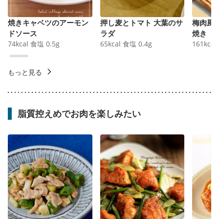
焼きキャベツのアーモン
押し麦とトマト 大葉のサ
梅肉風
ドソース
ラダ
焼き
74
kcal
食塩
0.5
g
65
kcal
食塩
0.4
g
161
kcal
もっと見る
脂質控えめでお肉を楽しみたい