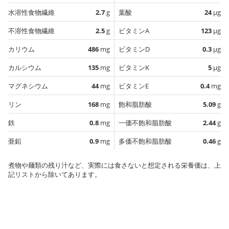
水溶性食物繊維
2.7
g
葉酸
24
µg
不溶性食物繊維
2.5
g
ビタミンA
123
µg
カリウム
486
mg
ビタミンD
0.3
µg
カルシウム
135
mg
ビタミンK
5
µg
マグネシウム
44
mg
ビタミンE
0.4
mg
リン
168
mg
飽和脂肪酸
5.09
g
鉄
0.8
mg
一価不飽和脂肪酸
2.44
g
亜鉛
0.9
mg
多価不飽和脂肪酸
0.46
g
煮物や麺類の残り汁など、実際には食さないと想定される栄養価は、上
記リストから除いてあります。