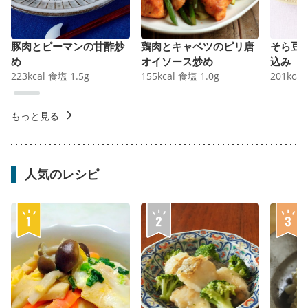
豚肉とピーマンの甘酢炒
鶏肉とキャベツのピリ唐
そら豆
め
オイソース炒め
込み
223
kcal
食塩
1.5
g
155
kcal
食塩
1.0
g
201
kcal
もっと見る
人気のレシピ