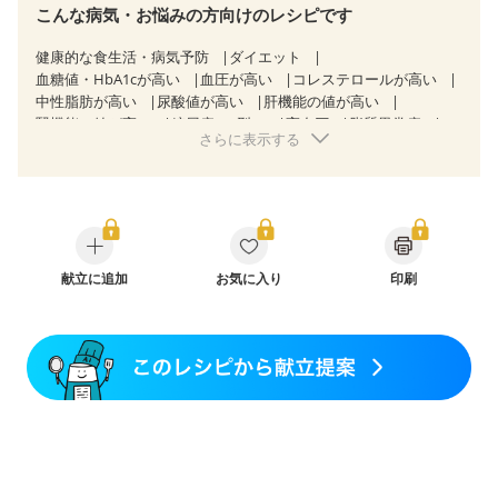
こんな病気・お悩みの方向けのレシピです
健康的な食生活・病気予防
ダイエット
血糖値・HbA1cが高い
血圧が高い
コレステロールが高い
中性脂肪が高い
尿酸値が高い
肝機能の値が高い
腎機能の値が高い
糖尿病（2型）
高血圧
脂質異常症
さらに表示する
高尿酸血症（痛風）
狭心症
心筋梗塞
心臓弁膜症
心不全
胆石症
非アルコール性脂肪肝
慢性便秘症
過敏性腸症候群（IBS）
睡眠時無呼吸症候群
糖尿病性腎症（第１期）
糖尿病性腎症（第２期）
CKD（ステージ１）
CKD（ステージ２）
乳がん（抗がん剤治療中）
乳がん（ホルモン療法中）
乳がん（放射線治療中）
献立に追加
お気に入り
印刷
乳がん治療を終えた方・経過観察中の方など
産後（ミルク）
骨折
骨粗しょう症
関節リウマチ
乾癬
フレイル（年齢に合わせた体作り）
低栄養予防
貧血対策
ニキビ・肌荒れ
妊活中
更年期