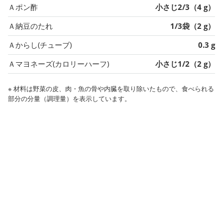
Ａポン酢
小さじ2/3（4 g）
Ａ納豆のたれ
1/3袋（2 g）
Ａからし(チューブ)
0.3 g
Ａマヨネーズ(カロリーハーフ)
小さじ1/2（2 g）
※ 材料は野菜の皮、肉・魚の骨や内臓を取り除いたもので、食べられる
部分の分量（調理量）を表示しています。