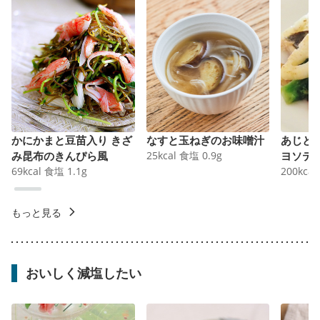
かにかまと豆苗入り きざ
なすと玉ねぎのお味噌汁
あじと
み昆布のきんぴら風
25
kcal
食塩
0.9
g
ヨソテ
69
kcal
食塩
1.1
g
200
kcal
もっと見る
おいしく減塩したい