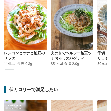
レンコンとツナと納豆の
えのきでヘルシー納豆ツ
千切り
サラダ
ナおろしスパゲティ
サラダ
114
kcal
食塩
0.8
g
351
kcal
食塩
2.0
g
50
kcal
低カロリーで満足したい