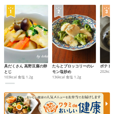
具だくさん 高野豆腐の卵
たらとブロッコリーのレ
ポテト
とじ
モン塩炒め
202
kcal
103
kcal
食塩
1.2
g
136
kcal
食塩
1.2
g