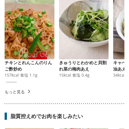
チキンとれんこんのりん
きゅうりとわかめと貝割
キャベ
ご酢炒め
れ菜の梅肉あえ
油あえ
157
kcal
食塩
1.1
g
15
kcal
食塩
0.4
g
34
kcal
もっと見る
脂質控えめでお肉を楽しみたい