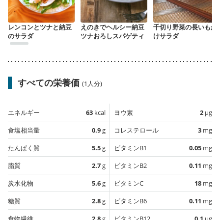
レンコンとツナと納豆
えのきでヘルシー納豆
千切り野菜の長いもか
のサラダ
ツナおろしスパゲティ
けサラダ
すべての栄養価
(1人分)
エネルギー
63
kcal
ヨウ素
2
µg
食塩相当量
0.9
g
コレステロール
3
mg
たんぱく質
5.5
g
ビタミンB1
0.05
mg
脂質
2.7
g
ビタミンB2
0.11
mg
炭水化物
5.6
g
ビタミンC
18
mg
糖質
2.8
g
ビタミンB6
0.11
mg
食物繊維
2.8
g
ビタミンB12
0.1
µg