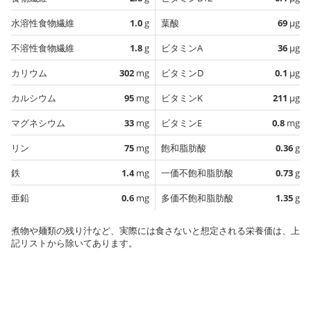
水溶性食物繊維
1.0
g
葉酸
69
µg
不溶性食物繊維
1.8
g
ビタミンA
36
µg
カリウム
302
mg
ビタミンD
0.1
µg
カルシウム
95
mg
ビタミンK
211
µg
マグネシウム
33
mg
ビタミンE
0.8
mg
リン
75
mg
飽和脂肪酸
0.36
g
鉄
1.4
mg
一価不飽和脂肪酸
0.73
g
亜鉛
0.6
mg
多価不飽和脂肪酸
1.35
g
煮物や麺類の残り汁など、実際には食さないと想定される栄養価は、上
記リストから除いてあります。