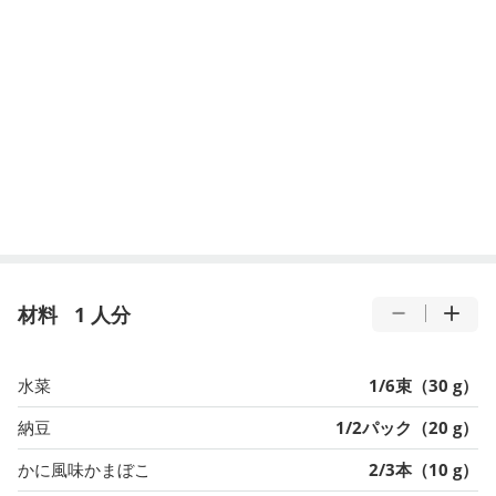
材料
1 人分
水菜
1/6束（30 g）
納豆
1/2パック（20 g）
かに風味かまぼこ
2/3本（10 g）