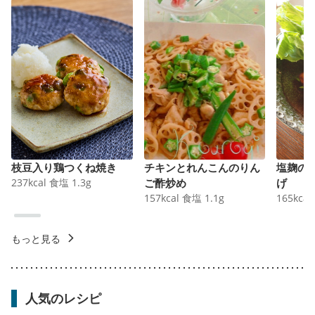
枝豆入り鶏つくね焼き
チキンとれんこんのりん
塩麹の
237
kcal
食塩
1.3
g
ご酢炒め
げ
157
kcal
食塩
1.1
g
165
kcal
もっと見る
人気のレシピ