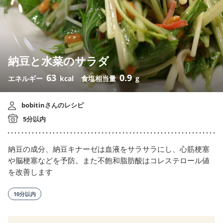
納豆と水菜のサラダ
63
0.9
エネルギー
kcal
食塩相当量
g
bobitinさんのレシピ
5分以内
納豆の成分、納豆キナーゼは血液をサラサラにし、心筋梗塞
や脳梗塞などを予防。また不飽和脂肪酸はコレステロール値
を改善します
10分以内