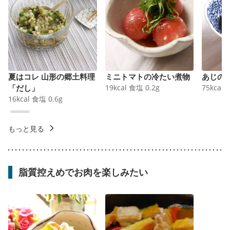
夏はコレ 山形の郷土料理
ミニトマトの冷たい煮物
あじの
「だし」
19
kcal
食塩
0.2
g
75
kcal
16
kcal
食塩
0.6
g
もっと見る
脂質控えめでお肉を楽しみたい