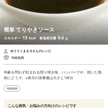
簡単 てりやきソース
13
0.6
エネルギー
kcal
食塩相当量
g
ゆうりくままヨさんのレシピ
15分以内
年齢を問わず好まれる照り焼き味。ハンバーグや、焼いた鶏
肉にどうぞ。※表示の栄養価は大さじ1杯分
10分以内
こんな病気・お悩みの方向けのレシピです