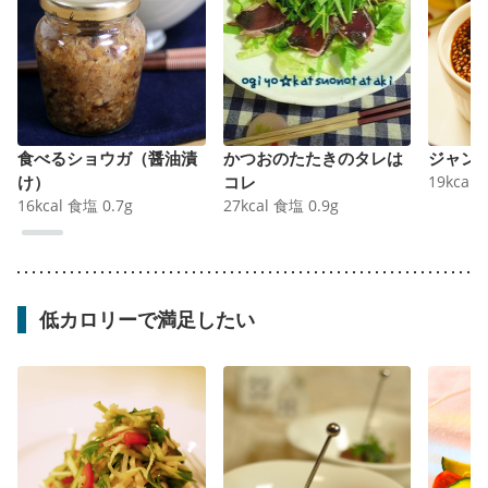
食べるショウガ（醤油漬
かつおのたたきのタレは
ジャン
け）
コレ
19
kcal
16
kcal
食塩
0.7
g
27
kcal
食塩
0.9
g
低カロリーで満足したい