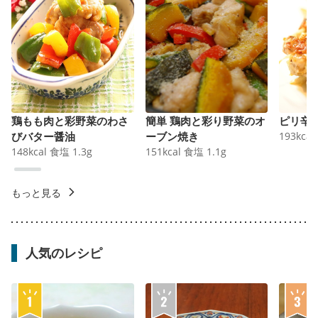
鶏もも肉と彩野菜のわさ
簡単 鶏肉と彩り野菜のオ
ピリ辛
びバター醤油
ーブン焼き
193
kcal
148
kcal
食塩
1.3
g
151
kcal
食塩
1.1
g
もっと見る
人気のレシピ