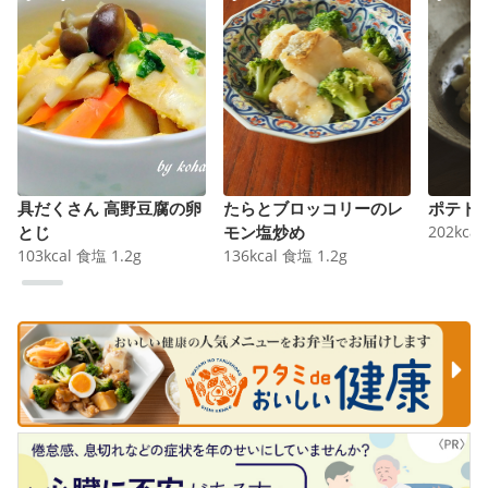
具だくさん 高野豆腐の卵
たらとブロッコリーのレ
ポテト
とじ
モン塩炒め
202
kcal
103
kcal
食塩
1.2
g
136
kcal
食塩
1.2
g