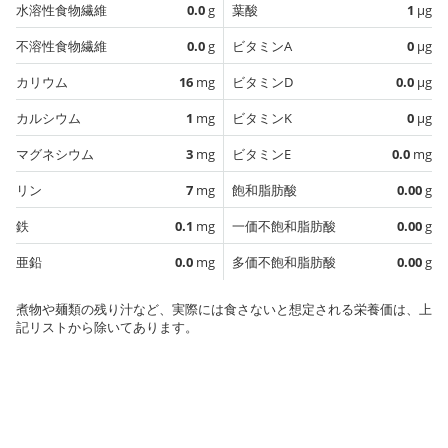
水溶性食物繊維
0.0
g
葉酸
1
µg
不溶性食物繊維
0.0
g
ビタミンA
0
µg
カリウム
16
mg
ビタミンD
0.0
µg
カルシウム
1
mg
ビタミンK
0
µg
マグネシウム
3
mg
ビタミンE
0.0
mg
リン
7
mg
飽和脂肪酸
0.00
g
鉄
0.1
mg
一価不飽和脂肪酸
0.00
g
亜鉛
0.0
mg
多価不飽和脂肪酸
0.00
g
煮物や麺類の残り汁など、実際には食さないと想定される栄養価は、上
記リストから除いてあります。