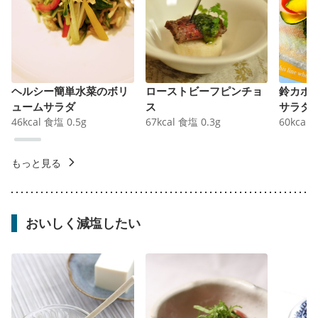
ヘルシー簡単水菜のボリ
ローストビーフピンチョ
鈴カボ
ュームサラダ
ス
サラダ
46
kcal
食塩
0.5
g
67
kcal
食塩
0.3
g
60
kcal
もっと見る
おいしく減塩したい