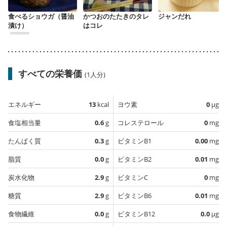
食べるショウガ（醤油
かつおのたたきのタレ
ジャンだれ
漬け）
はコレ
すべての栄養価
(1人分)
エネルギー
13
kcal
ヨウ素
0
µg
食塩相当量
0.6
g
コレステロール
0
mg
たんぱく質
0.3
g
ビタミンB1
0.00
mg
脂質
0.0
g
ビタミンB2
0.01
mg
炭水化物
2.9
g
ビタミンC
0
mg
糖質
2.9
g
ビタミンB6
0.01
mg
食物繊維
0.0
g
ビタミンB12
0.0
µg