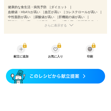
健康的な食生活・病気予防
ダイエット
血糖値・HbA1cが高い
血圧が高い
コレステロールが高い
中性脂肪が高い
尿酸値が高い
肝機能の値が高い
腎機能の値が高い
糖尿病（2型）
高血圧
脂質異常症
さらに表示する
高尿酸血症（痛風）
狭心症
心筋梗塞
心臓弁膜症
心不全
胃炎
胃ポリープ
消化性潰瘍（胃・十二指腸潰瘍）
逆流性食道炎
胆石症
慢性膵炎（移行期・寛解期）
非アルコール性脂肪肝
痔
潰瘍性大腸炎（寛解期）
クローン病（寛解期）
過敏性腸症候群（IBS）
睡眠時無呼吸症候群
糖尿病性腎症（第１期）
献立に追加
糖尿病性腎症（第２期）
お気に入り
印刷
糖尿病性腎症（第３期）
CKD（ステージ１）
CKD（ステージ２）
CKD（ステージ３a）
乳がん（抗がん剤治療中）
乳がん（ホルモン療法中）
乳がん（放射線治療中）
乳がん治療を終えた方・経過観察中の方など
胃がん（抗がん剤治療中）
胃がん治療を終えた方・経過観察中の方
大腸がん治療を終えた方・経過観察中の方
大腸がん（抗がん剤治療中）
大腸がん（放射線治療中）
飲み込みにくい
味の感じ方が変わった
食欲がない