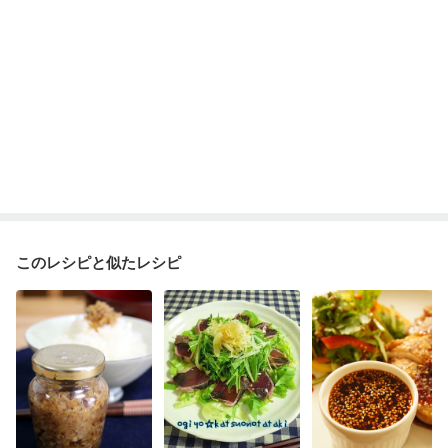
消化不良
妊娠中(初期)
妊婦健診・体重増加が気になる（初期）
妊婦健診・血圧が気になる（初期）
妊婦健診・血糖値が気になる（初期）
妊娠高血圧(中期)
妊娠糖尿病(初期)
産後（母乳）
産後（混合栄養）
産後（ミルク）
骨折
骨粗しょう症
関節リウマチ
乾癬
フレイル（年齢に合わせた体作り）
低栄養予防
貧血対策
ニキビ・肌荒れ
妊活中
更年期
このレシピと似たレシピ