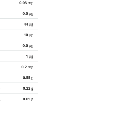
0.03
mg
0.0
µg
44
µg
10
µg
0.0
µg
1
µg
0.2
mg
0.55
g
酸
0.22
g
酸
0.05
g