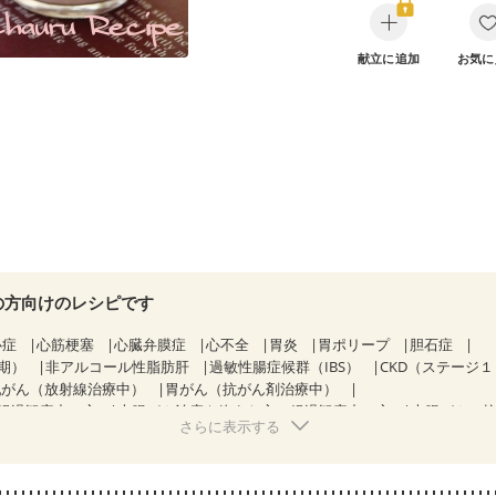
献立に追加
お気に
の方向けのレシピです
心症
心筋梗塞
心臓弁膜症
心不全
胃炎
胃ポリープ
胆石症
期）
非アルコール性脂肪肝
過敏性腸症候群（IBS）
CKD（ステージ
乳がん（放射線治療中）
胃がん（抗がん剤治療中）
経過観察中の方
大腸がん治療を終えた方・経過観察中の方
大腸がん（
さらに表示する
）
飲み込みにくい
食欲がない
妊娠中(初期)
になる（初期）
妊婦健診・血圧が気になる（初期）
なる（初期）
妊娠高血圧(中期)
妊娠糖尿病(初期)
産後（母乳）
産