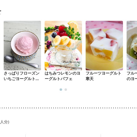
関節リウマチ
フレイル（年齢に合わせた体作り）
更年期
ピ
さっぱりフローズン
はちみつレモンのヨ
フルーツヨーグルト
フル
いちごヨーグルトア
ーグルトパフェ
寒天
のヨ
イス
1人分)