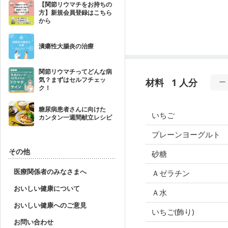
【関節リウマチをお持ちの
方】新規会員登録はこちら
から
潰瘍性大腸炎の治療
関節リウマチってどんな病
気？まずはセルフチェッ
材料
1 人分
ク！
糖尿病患者さんに向けた
いちご
カンタン一週間献立レシピ
プレーンヨーグルト
その他
砂糖
医療関係者のみなさまへ
Ａゼラチン
おいしい健康について
Ａ水
おいしい健康へのご意見
いちご(飾り)
お問い合わせ