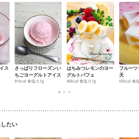
イス
さっぱりフローズンい
はちみつレモンのヨー
フルーツ
ちごヨーグルトアイス
グルトパフェ
天
81
kcal
食塩
0.1
g
80
kcal
食塩
0.1
g
65
kcal
食
足したい