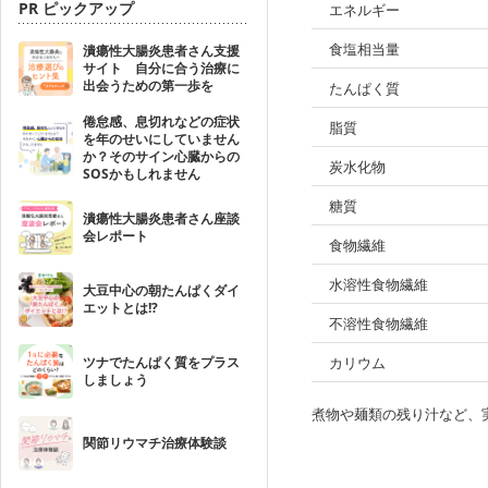
PR ピックアップ
エネルギー
食塩相当量
潰瘍性大腸炎患者さん支援
サイト 自分に合う治療に
出会うための第一歩を
たんぱく質
倦怠感、息切れなどの症状
脂質
を年のせいにしていません
か？そのサイン心臓からの
炭水化物
SOSかもしれません
糖質
潰瘍性大腸炎患者さん座談
会レポート
食物繊維
水溶性食物繊維
大豆中心の朝たんぱくダイ
エットとは!?
不溶性食物繊維
ツナでたんぱく質をプラス
カリウム
しましょう
煮物や麺類の残り汁など、
関節リウマチ治療体験談