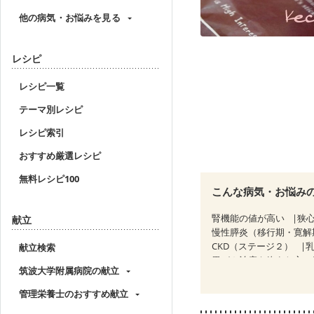
他の病気・お悩みを見る
レシピ
レシピ一覧
テーマ別レシピ
レシピ索引
おすすめ厳選レシピ
無料レシピ100
こんな病気・お悩み
腎機能の値が高い
狭
献立
慢性膵炎（移行期・寛解
CKD（ステージ２）
献立検索
胃がん治療を終えた方・
筑波大学附属病院の献立
大腸がん（放射線治療中
妊婦健診・体重増加が気
管理栄養士のおすすめ献立
妊婦健診・血糖値が気に