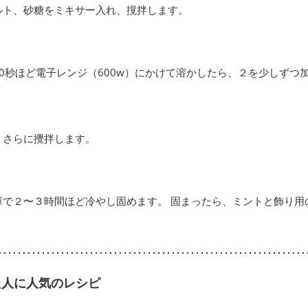
ルト、砂糖をミキサー入れ、撹拌します。
0秒ほど電子レンジ（600w）にかけて溶かしたら、２を少しずつ
、さらに攪拌します。
庫で２〜３時間ほど冷やし固めます。 固まったら、ミントと飾り用
。
た人に人気のレシピ