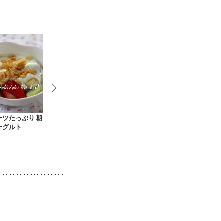
ーツたっぷり 朝
簡単 おいしいイチゴ
いちごヨーグルト
いちごのムー
ーグルト
のヨーグルトムース
ン