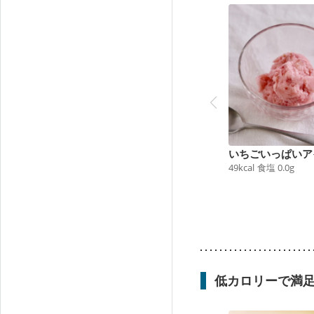
いちごいっぱいア
49
kcal
食塩
0.0
g
低カロリーで満