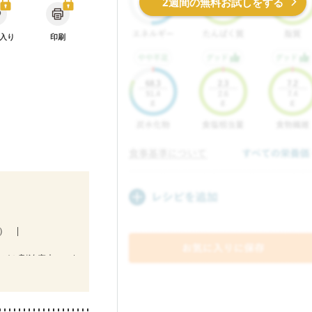
2週間の無料お試しをする
入り
印刷
１）
抗がん剤治療中）
後（混合栄養）