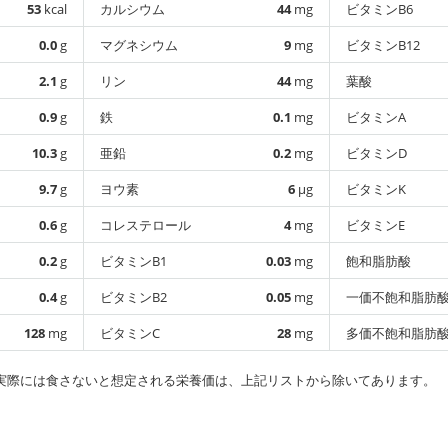
53
kcal
カルシウム
44
mg
ビタミンB6
0.0
g
マグネシウム
9
mg
ビタミンB12
2.1
g
リン
44
mg
葉酸
0.9
g
鉄
0.1
mg
ビタミンA
10.3
g
亜鉛
0.2
mg
ビタミンD
9.7
g
ヨウ素
6
µg
ビタミンK
0.6
g
コレステロール
4
mg
ビタミンE
0.2
g
ビタミンB1
0.03
mg
飽和脂肪酸
0.4
g
ビタミンB2
0.05
mg
一価不飽和脂肪
128
mg
ビタミンC
28
mg
多価不飽和脂肪
実際には食さないと想定される栄養価は、上記リストから除いてあります。