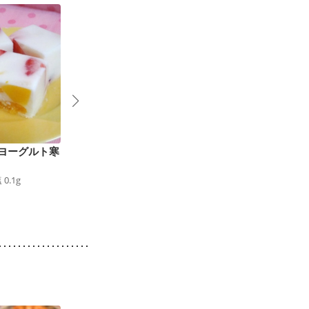
ヨーグルト寒
フルーツたっぷり 朝
簡単 おいしいイチゴ
9
のヨーグルト
のヨーグルトムース
塩
0.1
g
183
kcal
食塩
0.3
g
59
kcal
食塩
0.1
g