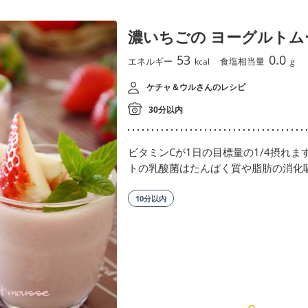
濃いちごの ヨーグルトム
53
0.0
エネルギー
食塩相当量
kcal
g
ケチャ＆ウルさんのレシピ
30分以内
ビタミンCが1日の目標量の1/4摂れ
トの乳酸菌はたんぱく質や脂肪の消化
10分以内