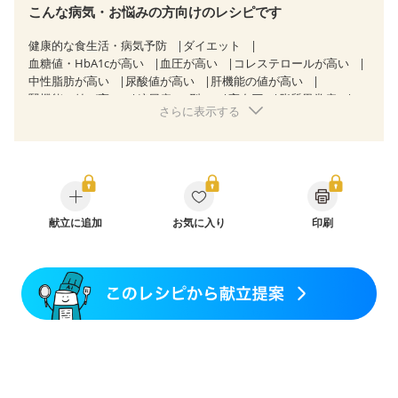
こんな病気・お悩みの方向けのレシピです
健康的な食生活・病気予防
ダイエット
血糖値・HbA1cが高い
血圧が高い
コレステロールが高い
中性脂肪が高い
尿酸値が高い
肝機能の値が高い
腎機能の値が高い
糖尿病（2型）
高血圧
脂質異常症
さらに表示する
高尿酸血症（痛風）
狭心症
心筋梗塞
心臓弁膜症
心不全
胆石症
慢性膵炎（移行期・寛解期）
痔
慢性便秘症
過敏性腸症候群（IBS）
糖尿病性腎症（第３期）
CKD（ステージ１）
CKD（ステージ２）
CKD（ステージ３a）
CKD（ステージ３b）
透析
乳がん（抗がん剤治療中）
乳がん（ホルモン療法中）
献立に追加
お気に入り
乳がん（放射線治療中）
印刷
乳がん治療を終えた方・経過観察中の方など
妊娠中(初期)
妊婦健診・体重増加が気になる（初期）
妊婦健診・血圧が気になる（初期）
妊婦健診・血糖値が気になる（初期）
妊娠高血圧(中期)
妊娠糖尿病(初期)
産後（母乳）
産後（混合栄養）
骨粗しょう症
関節リウマチ
低栄養予防
貧血対策
ニキビ・肌荒れ
妊活中
更年期