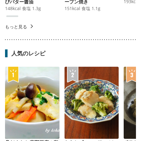
びバター醤油
ーブン焼き
193
kcal
148
kcal
食塩
1.3
g
151
kcal
食塩
1.1
g
もっと見る
人気のレシピ