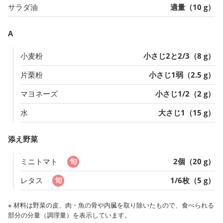
サラダ油
適量（10 g）
A
小麦粉
小さじ2と2/3（8 g）
片栗粉
小さじ1弱（2.5 g）
マヨネーズ
小さじ1/2（2 g）
水
大さじ1（15 g）
添え野菜
ミニトマト
2個（20 g）
レタス
1/6枚（5 g）
※ 材料は野菜の皮、肉・魚の骨や内臓を取り除いたもので、食べられる
部分の分量（調理量）を表示しています。