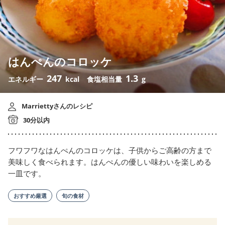
はんぺんのコロッケ
247
1.3
エネルギー
kcal
食塩相当量
g
Marriettyさんのレシピ
30分以内
フワフワなはんぺんのコロッケは、子供からご高齢の方まで
美味しく食べられます。はんぺんの優しい味わいを楽しめる
一皿です。
おすすめ厳選
旬の食材