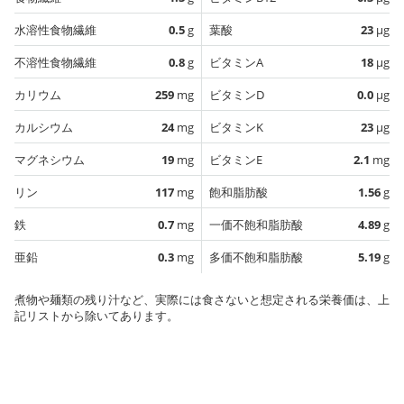
水溶性食物繊維
0.5
g
葉酸
23
µg
不溶性食物繊維
0.8
g
ビタミンA
18
µg
カリウム
259
mg
ビタミンD
0.0
µg
カルシウム
24
mg
ビタミンK
23
µg
マグネシウム
19
mg
ビタミンE
2.1
mg
リン
117
mg
飽和脂肪酸
1.56
g
鉄
0.7
mg
一価不飽和脂肪酸
4.89
g
亜鉛
0.3
mg
多価不飽和脂肪酸
5.19
g
煮物や麺類の残り汁など、実際には食さないと想定される栄養価は、上
記リストから除いてあります。