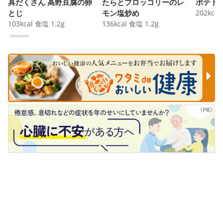
具だくさん 高野豆腐の卵
たらとブロッコリーのレ
ポテト
とじ
モン塩炒め
202
kcal
103
kcal
食塩
1.2
g
136
kcal
食塩
1.2
g