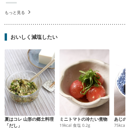
もっと見る
おいしく減塩したい
夏はコレ 山形の郷土料理
ミニトマトの冷たい煮物
あじの
「だし」
19
kcal
食塩
0.2
g
75
kcal