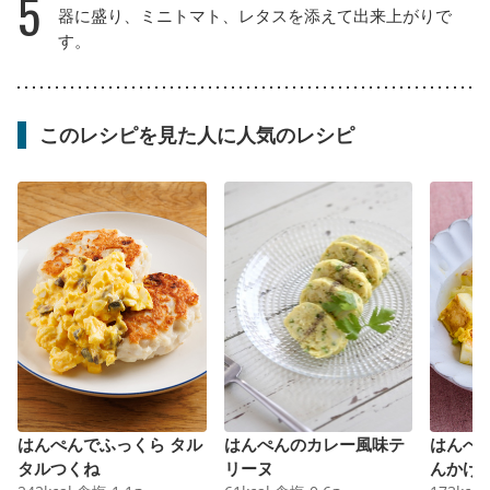
5
器に盛り、ミニトマト、レタスを添えて出来上がりで
す。
このレシピを見た人に人気のレシピ
はんぺんでふっくら タル
はんぺんのカレー風味テ
はんぺ
タルつくね
リーヌ
んかけ