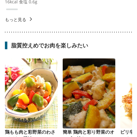
16
kcal
食塩
0.6
g
もっと見る
脂質控えめでお肉を楽しみたい
鶏もも肉と彩野菜のわさ
簡単 鶏肉と彩り野菜のオ
ピリ辛