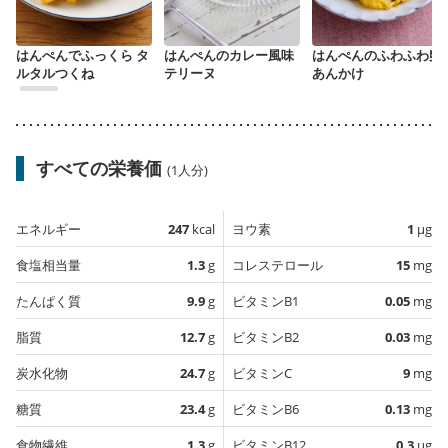
はんぺんでふっくら タ
はんぺんのカレー風味
はんぺんのふわふわ卵
ルタルつくね
テリーヌ
あんかけ
すべての栄養価
(1人分)
エネルギー
247
kcal
ヨウ素
1
µg
食塩相当量
1.3
g
コレステロール
15
mg
たんぱく質
9.9
g
ビタミンB1
0.05
mg
脂質
12.7
g
ビタミンB2
0.03
mg
炭水化物
24.7
g
ビタミンC
9
mg
糖質
23.4
g
ビタミンB6
0.13
mg
食物繊維
1.3
g
ビタミンB12
0.3
µg