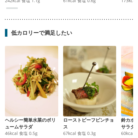
242
kcal
食塩
1.1
g
61
kcal
食塩
0.6
g
173
kcal
低カロリーで満足したい
ヘルシー簡単水菜のボリ
ローストビーフピンチョ
鈴カボ
ュームサラダ
ス
サラダ
46
kcal
食塩
0.5
g
67
kcal
食塩
0.3
g
60
kcal