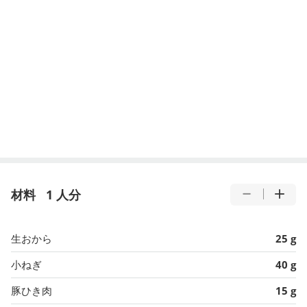
材料
1 人分
生おから
25 g
小ねぎ
40 g
豚ひき肉
15 g