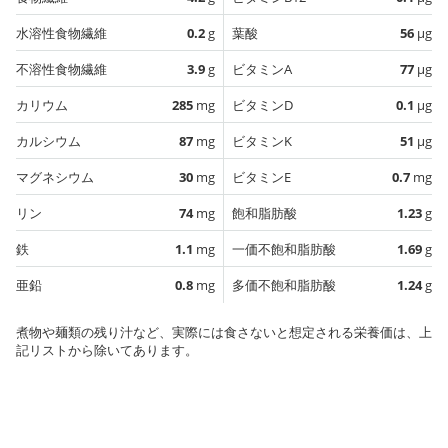
水溶性食物繊維
0.2
g
葉酸
56
µg
不溶性食物繊維
3.9
g
ビタミンA
77
µg
カリウム
285
mg
ビタミンD
0.1
µg
カルシウム
87
mg
ビタミンK
51
µg
マグネシウム
30
mg
ビタミンE
0.7
mg
リン
74
mg
飽和脂肪酸
1.23
g
鉄
1.1
mg
一価不飽和脂肪酸
1.69
g
亜鉛
0.8
mg
多価不飽和脂肪酸
1.24
g
煮物や麺類の残り汁など、実際には食さないと想定される栄養価は、上
記リストから除いてあります。