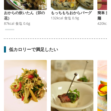
おからの炊いたん（卯の
もっちもちおからバーグ
簡単 激
花）
132
kcal
食塩
0.9
g
麺
87
kcal
食塩
0.6
g
420
kcal
低カロリーで満足したい