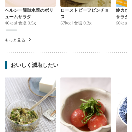
ヘルシー簡単水菜のボリ
ローストビーフピンチョ
鈴カボ
ュームサラダ
ス
サラダ
46
kcal
食塩
0.5
g
67
kcal
食塩
0.3
g
60
kcal
もっと見る
おいしく減塩したい