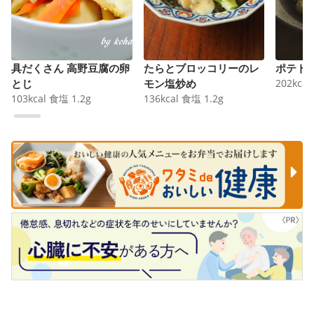
具だくさん 高野豆腐の卵
たらとブロッコリーのレ
ポテト
とじ
モン塩炒め
202
kcal
103
kcal
食塩
1.2
g
136
kcal
食塩
1.2
g