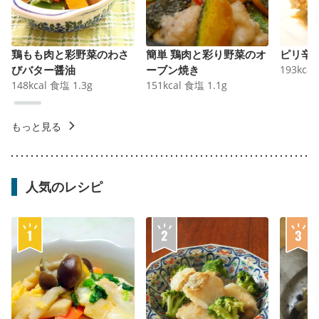
鶏もも肉と彩野菜のわさ
簡単 鶏肉と彩り野菜のオ
ピリ辛
びバター醤油
ーブン焼き
193
kcal
148
kcal
食塩
1.3
g
151
kcal
食塩
1.1
g
もっと見る
人気のレシピ