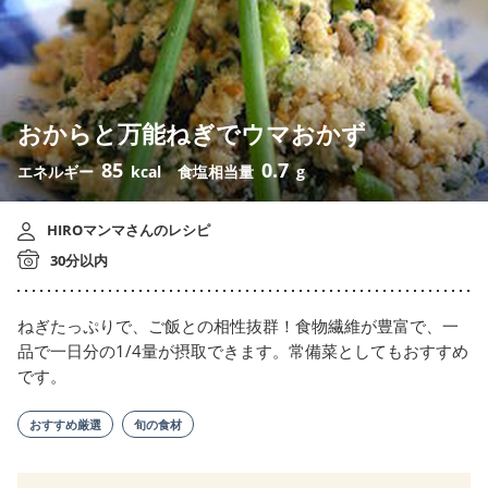
おからと万能ねぎでウマおかず
85
0.7
エネルギー
kcal
食塩相当量
g
HIROマンマさんのレシピ
30分以内
ねぎたっぷりで、ご飯との相性抜群！食物繊維が豊富で、一
品で一日分の1/4量が摂取できます。常備菜としてもおすすめ
です。
おすすめ厳選
旬の食材