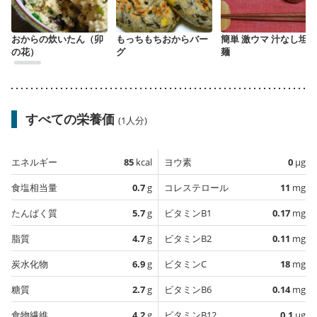
おからの炊いたん（卯
もっちもちおからバー
簡単 激ウマ 汁なし坦々
の花）
グ
麺
すべての栄養価
(1人分)
エネルギー
85
kcal
ヨウ素
0
µg
食塩相当量
0.7
g
コレステロール
11
mg
たんぱく質
5.7
g
ビタミンB1
0.17
mg
脂質
4.7
g
ビタミンB2
0.11
mg
炭水化物
6.9
g
ビタミンC
18
mg
糖質
2.7
g
ビタミンB6
0.14
mg
食物繊維
4.2
g
ビタミンB12
0.1
µg