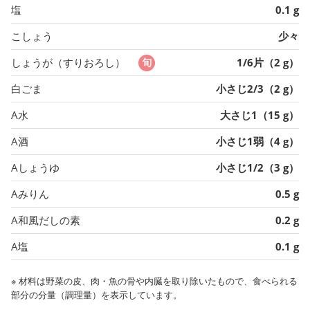
塩
0.1 g
こしょう
少々
しょうが（すりおろし）
1/6片（2 g）
白ごま
小さじ2/3（2 g）
A水
大さじ1（15 g）
A酒
小さじ1弱（4 g）
Aしょうゆ
小さじ1/2（3 g）
Aみりん
0.5 g
A和風だしの素
0.2 g
A塩
0.1 g
※ 材料は野菜の皮、肉・魚の骨や内臓を取り除いたもので、食べられる
部分の分量（調理量）を表示しています。