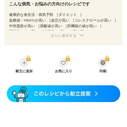
こんな病気・お悩みの方向けのレシピです
健康的な食生活・病気予防
ダイエット
血糖値・HbA1cが高い
血圧が高い
コレステロールが高い
中性脂肪が高い
尿酸値が高い
肝機能の値が高い
腎機能の値が高い
糖尿病（2型）
高血圧
さらに表示する
高尿酸血症（痛風）
胃ポリープ
慢性膵炎（移行期・寛解期）
非アルコール性脂肪肝
痔
慢性便秘症
過敏性腸症候群（IBS）
睡眠時無呼吸症候群
糖尿病性腎症（第１期）
糖尿病性腎症（第２期）
CKD（ステージ１）
CKD（ステージ２）
乳がん（抗がん剤治療中）
乳がん（ホルモン療法中）
乳がん（放射線治療中）
献立に追加
お気に入り
印刷
乳がん治療を終えた方・経過観察中の方など
味の感じ方が変わった
妊娠中(初期)
妊婦健診・体重増加が気になる（初期）
妊婦健診・血圧が気になる（初期）
妊婦健診・血糖値が気になる（初期）
妊娠高血圧(中期)
妊娠糖尿病(初期)
産後（母乳）
産後（混合栄養）
産後（ミルク）
骨折
骨粗しょう症
関節リウマチ
乾癬
フレイル（年齢に合わせた体作り）
低栄養予防
貧血対策
ニキビ・肌荒れ
妊活中
更年期