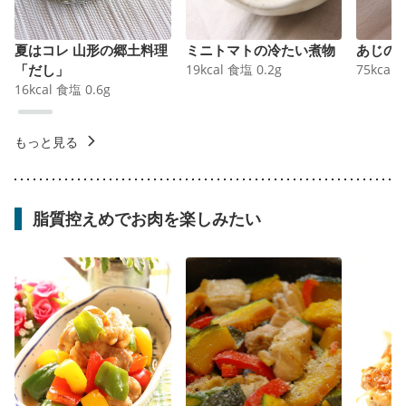
夏はコレ 山形の郷土料理
ミニトマトの冷たい煮物
あじの
「だし」
19
kcal
食塩
0.2
g
75
kcal
16
kcal
食塩
0.6
g
もっと見る
脂質控えめでお肉を楽しみたい