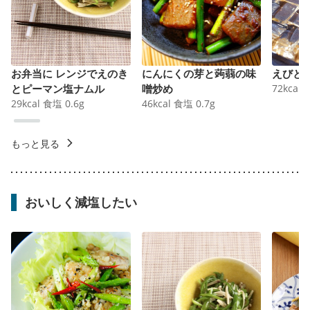
お弁当に レンジでえのき
にんにくの芽と蒟蒻の味
えびと
とピーマン塩ナムル
噌炒め
72
kcal
29
kcal
食塩
0.6
g
46
kcal
食塩
0.7
g
もっと見る
おいしく減塩したい