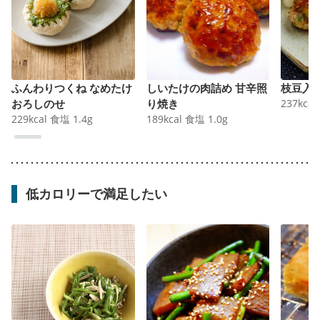
ふんわりつくね なめたけ
しいたけの肉詰め 甘辛照
枝豆入
おろしのせ
り焼き
237
kcal
229
kcal
食塩
1.4
g
189
kcal
食塩
1.0
g
低カロリーで満足したい