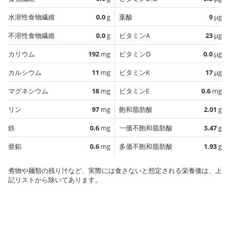
水溶性食物繊維
0.0
g
葉酸
9
µg
不溶性食物繊維
0.0
g
ビタミンA
23
µg
カリウム
192
mg
ビタミンD
0.0
µg
カルシウム
11
mg
ビタミンK
17
µg
マグネシウム
18
mg
ビタミンE
0.6
mg
リン
97
mg
飽和脂肪酸
2.01
g
鉄
0.6
mg
一価不飽和脂肪酸
3.47
g
亜鉛
0.6
mg
多価不飽和脂肪酸
1.93
g
煮物や麺類の残り汁など、実際には食さないと想定される栄養価は、上
記リストから除いてあります。