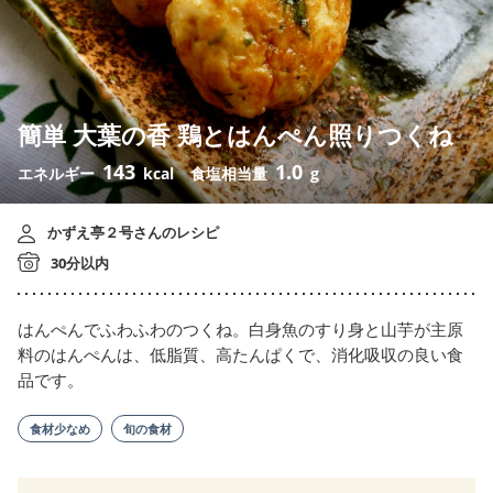
簡単 大葉の香 鶏とはんぺん照りつくね
143
1.0
エネルギー
kcal
食塩相当量
g
かずえ亭２号さんのレシピ
30分以内
はんぺんでふわふわのつくね。白身魚のすり身と山芋が主原
料のはんぺんは、低脂質、高たんぱくで、消化吸収の良い食
品です。
食材少なめ
旬の食材