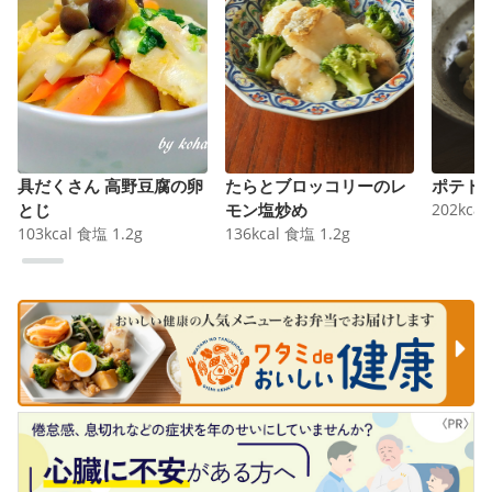
具だくさん 高野豆腐の卵
たらとブロッコリーのレ
ポテト
とじ
モン塩炒め
202
kcal
103
kcal
食塩
1.2
g
136
kcal
食塩
1.2
g