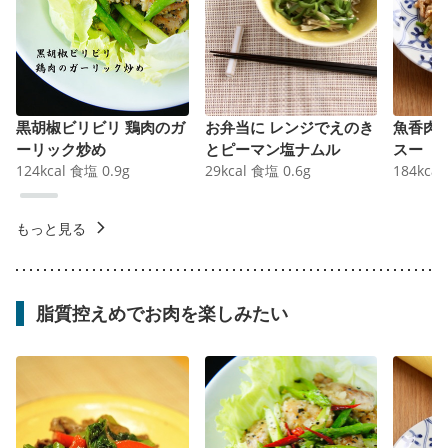
黒胡椒ビリビリ 鶏肉のガ
お弁当に レンジでえのき
魚香肉
ーリック炒め
とピーマン塩ナムル
スー
124
kcal
食塩
0.9
g
29
kcal
食塩
0.6
g
184
kcal
もっと見る
脂質控えめでお肉を楽しみたい