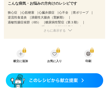
こんな病気・お悩みの方向けのレシピです
狭心症
心筋梗塞
心臓弁膜症
心不全
胃ポリープ
逆流性食道炎
潰瘍性大腸炎（寛解期）
過敏性腸症候群（IBS）
糖尿病性腎症（第３期）
CKD（ステージ３a）
乳がん（放射線治療中）
さらに表示する
胃がん（抗がん剤治療中）
胃がん治療を終えた方・経過観察中の方
大腸がん治療を終えた方・経過観察中の方
大腸がん（抗がん剤治療中）
大腸がん（放射線治療中）
飲み込みにくい
味の感じ方が変わった
食欲がない
消化不良
産後（ミルク）
骨折
骨粗しょう症
関節リウマチ
献立に追加
フレイル（年齢に合わせた体作り）
お気に入り
印刷
低栄養予防
更年期