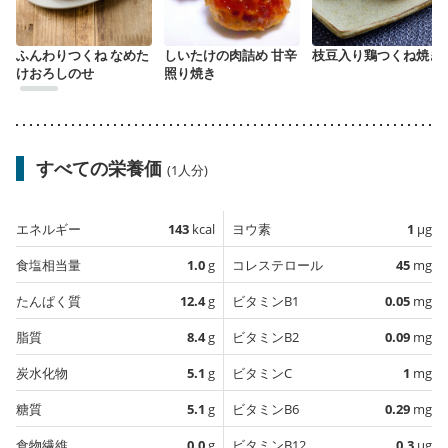
ふんわりつくね なめた
しいたけの肉詰め 甘辛
枝豆入り鶏つくね焼き
けおろしのせ
照り焼き
すべての栄養価
(1人分)
エネルギー
143
kcal
ヨウ素
1
µg
食塩相当量
1.0
g
コレステロール
45
mg
たんぱく質
12.4
g
ビタミンB1
0.05
mg
脂質
8.4
g
ビタミンB2
0.09
mg
炭水化物
5.1
g
ビタミンC
1
mg
糖質
5.1
g
ビタミンB6
0.29
mg
食物繊維
0.0
g
ビタミンB12
0.3
µg