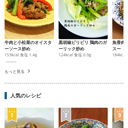
牛肉と小松菜のオイスタ
黒胡椒ビリビリ 鶏肉のガ
魚香肉
ーソース炒め
ーリック炒め
スー
153
kcal
食塩
1.4
g
124
kcal
食塩
0.9
g
184
kcal
もっと見る
人気のレシピ