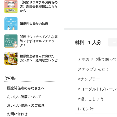
【関節リウマチをお持ちの
方】新規会員登録はこちら
から
潰瘍性大腸炎の治療
関節リウマチってどんな病
気？まずはセルフチェッ
材料
1 人分
ク！
糖尿病患者さんに向けた
アボカド（指で触って
カンタン一週間献立レシピ
スナップえんどう
その他
Aナンプラー
医療関係者のみなさまへ
Aヨーグルト(プレーン
おいしい健康について
A塩、こしょう
おいしい健康へのご意見
レモン汁
お問い合わせ