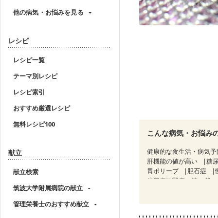
他の病気・お悩みを見る
レシピ
レシピ一覧
テーマ別レシピ
レシピ索引
おすすめ厳選レシピ
無料レシピ100
こんな病気・お悩み
健康的な食生活・病気予
献立
肝機能の値が高い
糖
胃ポリープ
胆石症
献立検索
糖尿病性腎症（第２期）
筑波大学附属病院の献立
乳がん（放射線治療中）
骨粗しょう症
関節リ
管理栄養士のおすすめ献立
ニキビ・肌荒れ
妊活