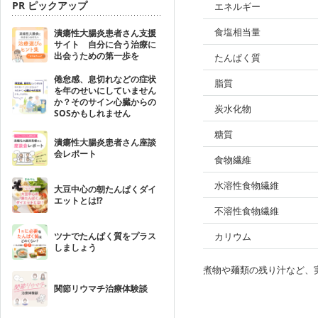
PR ピックアップ
エネルギー
食塩相当量
潰瘍性大腸炎患者さん支援
サイト 自分に合う治療に
出会うための第一歩を
たんぱく質
倦怠感、息切れなどの症状
脂質
を年のせいにしていません
か？そのサイン心臓からの
炭水化物
SOSかもしれません
糖質
潰瘍性大腸炎患者さん座談
会レポート
食物繊維
水溶性食物繊維
大豆中心の朝たんぱくダイ
エットとは!?
不溶性食物繊維
ツナでたんぱく質をプラス
カリウム
しましょう
煮物や麺類の残り汁など、
関節リウマチ治療体験談