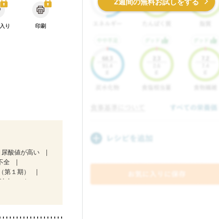
2週間の無料お試しをする
入り
印刷
尿酸値が高い
不全
（第１期）
療法中）
ク）
骨折
策