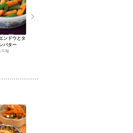
エンドウとタ
えびとスナップえんど
スナップエンドウとさ
ンバター
うのガリバタ炒め
さ身のサラダ
塩
0.3
g
103
kcal
食塩
0.7
g
136
kcal
食塩
1.0
g
9