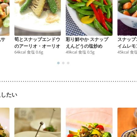
風サ
筍とスナップエンドウ
彩り鮮やか スナップ
スナップ
のアーリオ・オーリオ
えんどうの塩炒め
イムレモ
64
kcal
食塩
0.6
g
49
kcal
食塩
0.5
g
45
kcal
食
足したい