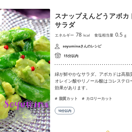
スナップえんどうアボカ
サラダ
78
0.5
エネルギー
食塩相当量
kcal
g
soyuminaさんのレシピ
15分以内
緑が鮮やかなサラダ。アボカドは高脂
オレイン酸やリノール酸はコレステロ
効果があります。
脂質カット
カロリーカット
10分以内