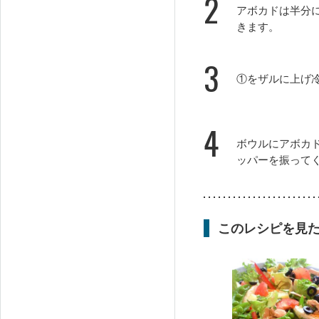
2
アボカドは半分
きます。
3
①をザルに上げ
4
ボウルにアボカ
ッパーを振って
このレシピを見