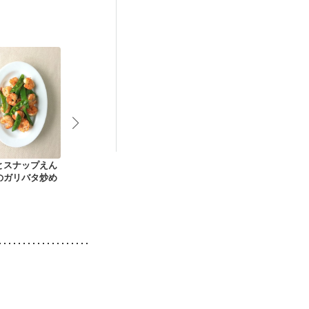
とスナップえん
スナップエンドウと
新じゃが とろとろ
春の若竹煮
のガリバタ炒め
ささ身のサラダ
卵のサラダ