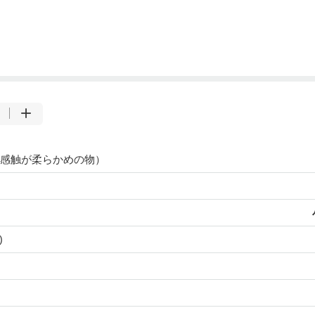
感触が柔らかめの物）
)