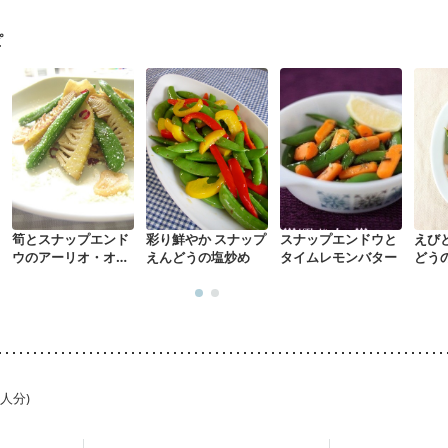
ピ
筍とスナップエンド
彩り鮮やか スナップ
スナップエンドウと
えび
ウのアーリオ・オー
えんどうの塩炒め
タイムレモンバター
どう
リオ
1人分)