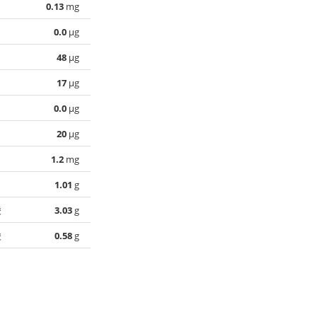
0.13
mg
0.0
µg
48
µg
17
µg
0.0
µg
20
µg
1.2
mg
1.01
g
酸
3.03
g
酸
0.58
g