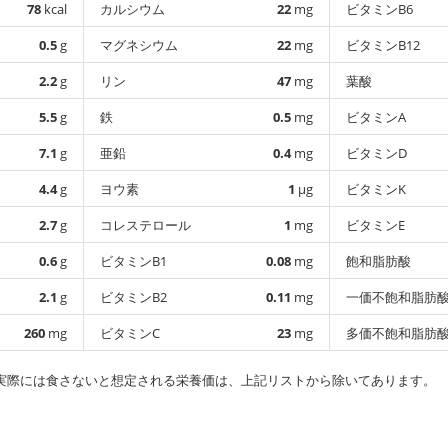
78
kcal
カルシウム
22
mg
ビタミンB6
0.5
g
マグネシウム
22
mg
ビタミンB12
2.2
g
リン
47
mg
葉酸
5.5
g
鉄
0.5
mg
ビタミンA
7.1
g
亜鉛
0.4
mg
ビタミンD
4.4
g
ヨウ素
1
µg
ビタミンK
2.7
g
コレステロール
1
mg
ビタミンE
0.6
g
ビタミンB1
0.08
mg
飽和脂肪酸
2.1
g
ビタミンB2
0.11
mg
一価不飽和脂肪
260
mg
ビタミンC
23
mg
多価不飽和脂肪
実際には食さないと想定される栄養価は、上記リストから除いてあります。