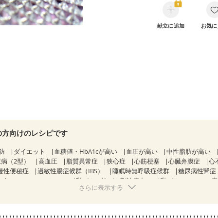
献立に追加
お気に
の方向けのレシピです
防
ダイエット
血糖値・HbA1cが高い
血圧が高い
中性脂肪が高い
尿病（2型）
高血圧
脂質異常症
狭心症
心筋梗塞
心臓弁膜症
心
慢性便秘症
過敏性腸症候群（IBS）
睡眠時無呼吸症候群
糖尿病性腎症
CKD（ステージ３a）
乳がん（抗がん剤治療中）
乳がん（ホルモン
さらに表示する
乳がん治療を終えた方・経過観察中の方など
食欲がない
産後（ミル
ウマチ
乾癬
フレイル（年齢に合わせた体作り）
低栄養予防
貧血対
中
更年期