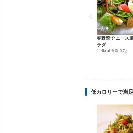
春野菜で ニース
ラダ
114
kcal
食塩
0.7
g
低カロリーで満