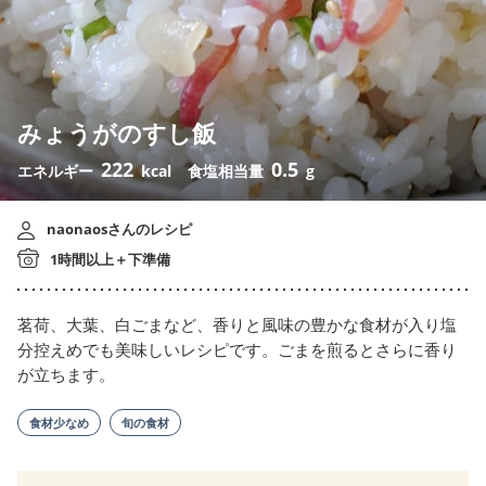
みょうがのすし飯
222
0.5
エネルギー
kcal
食塩相当量
g
naonaosさんのレシピ
1時間以上＋下準備
茗荷、大葉、白ごまなど、香りと風味の豊かな食材が入り塩
分控えめでも美味しいレシピです。ごまを煎るとさらに香り
が立ちます。
食材少なめ
旬の食材