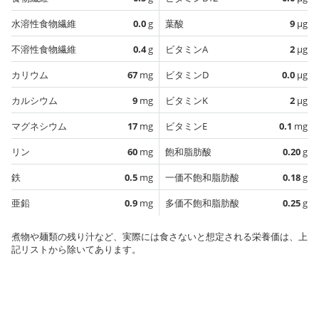
水溶性食物繊維
0.0
g
葉酸
9
µg
不溶性食物繊維
0.4
g
ビタミンA
2
µg
カリウム
67
mg
ビタミンD
0.0
µg
カルシウム
9
mg
ビタミンK
2
µg
マグネシウム
17
mg
ビタミンE
0.1
mg
リン
60
mg
飽和脂肪酸
0.20
g
鉄
0.5
mg
一価不飽和脂肪酸
0.18
g
亜鉛
0.9
mg
多価不飽和脂肪酸
0.25
g
煮物や麺類の残り汁など、実際には食さないと想定される栄養価は、上
記リストから除いてあります。