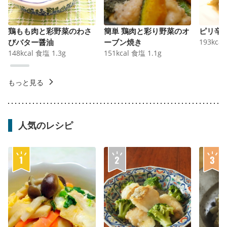
鶏もも肉と彩野菜のわさ
簡単 鶏肉と彩り野菜のオ
ピリ辛
びバター醤油
ーブン焼き
193
kcal
148
kcal
食塩
1.3
g
151
kcal
食塩
1.1
g
もっと見る
人気のレシピ