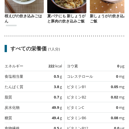
桜えびの炊き込みごは
夏バテにも 新しょうが
新しょうがの炊き込み
ん
と豚肉の炊き込みご飯
ご飯
すべての栄養価
(1人分)
エネルギー
222
kcal
ヨウ素
0
µg
食塩相当量
0.5
g
コレステロール
0
mg
たんぱく質
3.8
g
ビタミンB1
0.05
mg
脂質
0.7
g
ビタミンB2
0.02
mg
炭水化物
49.9
g
ビタミンC
0
mg
糖質
49.4
g
ビタミンB6
0.08
mg
食物繊維
0.5
g
ビタミンB12
0.0
µg