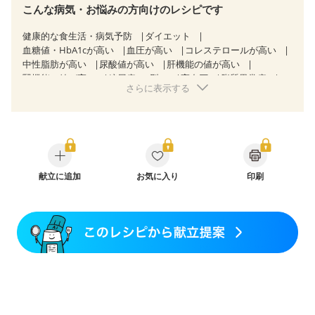
こんな病気・お悩みの方向けのレシピです
健康的な食生活・病気予防
ダイエット
血糖値・HbA1cが高い
血圧が高い
コレステロールが高い
中性脂肪が高い
尿酸値が高い
肝機能の値が高い
腎機能の値が高い
糖尿病（2型）
高血圧
脂質異常症
さらに表示する
高尿酸血症（痛風）
狭心症
心筋梗塞
心臓弁膜症
心不全
胃炎
胃ポリープ
逆流性食道炎
胆石症
慢性膵炎（移行期・寛解期）
痔
過敏性腸症候群（IBS）
糖尿病性腎症（第１期）
糖尿病性腎症（第２期）
糖尿病性腎症（第３期）
CKD（ステージ１）
CKD（ステージ２）
CKD（ステージ３a）
CKD（ステージ３b）
献立に追加
透析
お気に入り
乳がん（抗がん剤治療中）
印刷
乳がん（ホルモン療法中）
乳がん（放射線治療中）
乳がん治療を終えた方・経過観察中の方など
味の感じ方が変わった
食欲がない
妊娠中(初期)
妊婦健診・体重増加が気になる（初期）
妊婦健診・血圧が気になる（初期）
妊婦健診・血糖値が気になる（初期）
妊娠高血圧(中期)
妊娠糖尿病(初期)
産後（母乳）
産後（混合栄養）
産後（ミルク）
貧血対策
ニキビ・肌荒れ
妊活中
更年期