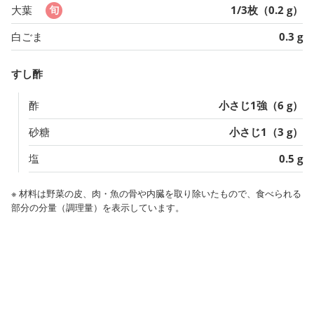
大葉
1/3枚（0.2 g）
白ごま
0.3 g
すし酢
酢
小さじ1強（6 g）
砂糖
小さじ1（3 g）
塩
0.5 g
※ 材料は野菜の皮、肉・魚の骨や内臓を取り除いたもので、食べられる
部分の分量（調理量）を表示しています。