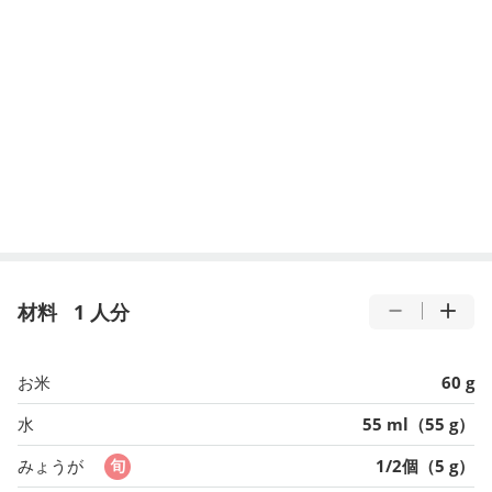
材料
1 人分
お米
60 g
水
55 ml（55 g）
みょうが
1/2個（5 g）