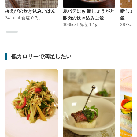
桜えびの炊き込みごはん
夏バテにも 新しょうがと
新しょ
241
kcal
食塩
0.7
g
豚肉の炊き込みご飯
飯
308
kcal
食塩
1.1
g
287
kcal
低カロリーで満足したい