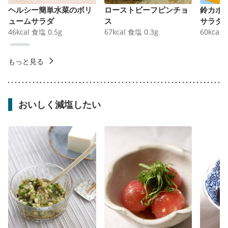
ヘルシー簡単水菜のボリ
ローストビーフピンチョ
鈴カボ
ュームサラダ
ス
サラダ
46
kcal
食塩
0.5
g
67
kcal
食塩
0.3
g
60
kcal
もっと見る
おいしく減塩したい