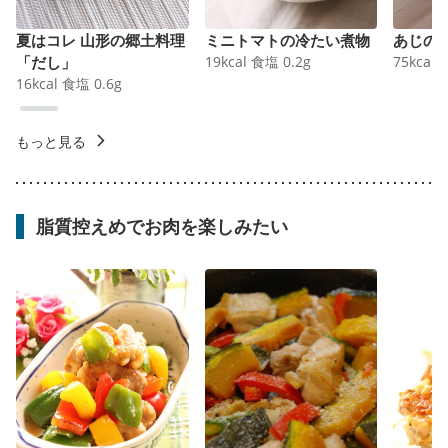
夏はコレ 山形の郷土料理
ミニトマトの冷たい煮物
あじの
「だし」
19
kcal
食塩
0.2
g
75
kcal
16
kcal
食塩
0.6
g
もっと見る
脂質控えめでお肉を楽しみたい