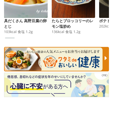
具だくさん 高野豆腐の卵
たらとブロッコリーのレ
ポテト
とじ
モン塩炒め
202
kcal
103
kcal
食塩
1.2
g
136
kcal
食塩
1.2
g