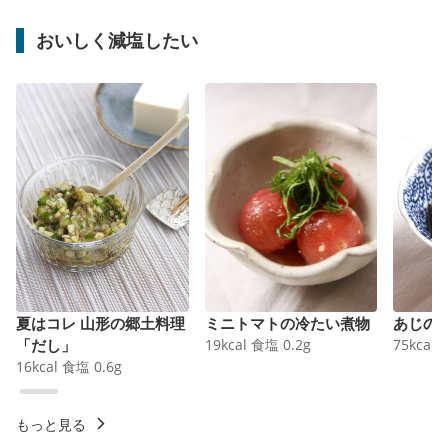
おいしく減塩したい
夏はコレ 山形の郷土料理
ミニトマトの冷たい煮物
あじの
「だし」
19
kcal
食塩
0.2
g
75
kcal
16
kcal
食塩
0.6
g
もっと見る