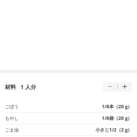
材料
1 人分
ごぼう
1/8本（20 g）
もやし
1/8袋（20 g）
ごま油
小さじ1/2（2 g）