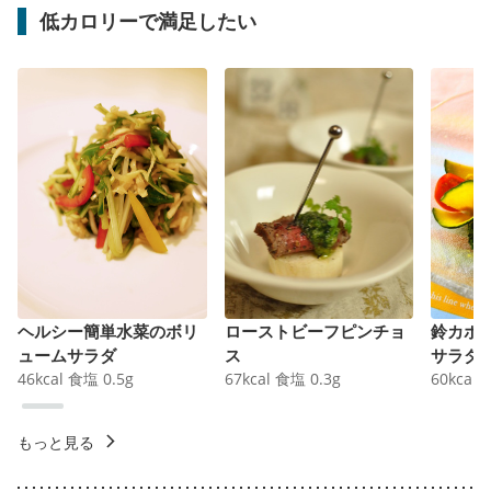
低カロリーで満足したい
ヘルシー簡単水菜のボリ
ローストビーフピンチョ
鈴カボ
ュームサラダ
ス
サラダ
46
kcal
食塩
0.5
g
67
kcal
食塩
0.3
g
60
kcal
もっと見る