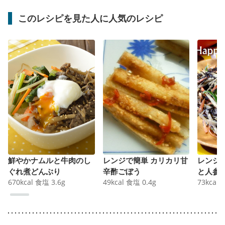
このレシピを見た人に人気のレシピ
鮮やかナムルと牛肉のし
レンジで簡単 カリカリ甘
レンジ
ぐれ煮どんぶり
辛酢ごぼう
と人参
670
kcal
食塩
3.6
g
49
kcal
食塩
0.4
g
73
kcal