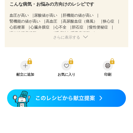
こんな病気・お悩みの方向けのレシピです
血圧が高い
尿酸値が高い
肝機能の値が高い
腎機能の値が高い
高血圧
高尿酸血症（痛風）
狭心症
心筋梗塞
心臓弁膜症
心不全
胆石症
慢性便秘症
過敏性腸症候群（IBS）
睡眠時無呼吸症候群
さらに表示する
糖尿病性腎症（第１期）
糖尿病性腎症（第２期）
糖尿病性腎症（第３期）
CKD（ステージ１）
CKD（ステージ２）
CKD（ステージ３a）
CKD（ステージ３b）
乳がん（抗がん剤治療中）
乳がん（ホルモン療法中）
乳がん（放射線治療中）
乳がん治療を終えた方・経過観察中の方など
妊娠中(初期)
妊婦健診・体重増加が気になる（初期）
献立に追加
お気に入り
印刷
妊婦健診・血圧が気になる（初期）
妊婦健診・血糖値が気になる（初期）
妊娠高血圧(中期)
妊娠糖尿病(初期)
産後（母乳）
産後（混合栄養）
産後（ミルク）
骨折
関節リウマチ
乾癬
貧血対策
ニキビ・肌荒れ
妊活中
更年期