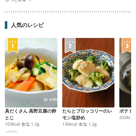
人気のレシピ
具だくさん 高野豆腐の卵
たらとブロッコリーのレ
ポテト
とじ
モン塩炒め
202
kcal
103
kcal
食塩
1.2
g
136
kcal
食塩
1.2
g