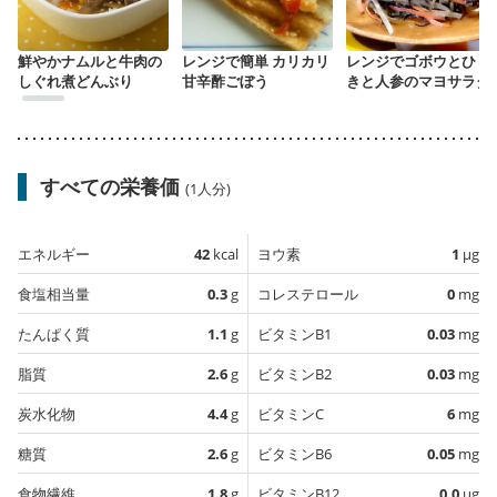
鮮やかナムルと牛肉の
レンジで簡単 カリカリ
レンジでゴボウとひじ
しぐれ煮どんぶり
甘辛酢ごぼう
きと人参のマヨサラダ
すべての栄養価
(1人分)
エネルギー
42
kcal
ヨウ素
1
µg
食塩相当量
0.3
g
コレステロール
0
mg
たんぱく質
1.1
g
ビタミンB1
0.03
mg
脂質
2.6
g
ビタミンB2
0.03
mg
炭水化物
4.4
g
ビタミンC
6
mg
糖質
2.6
g
ビタミンB6
0.05
mg
食物繊維
1.8
g
ビタミンB12
0.0
µg