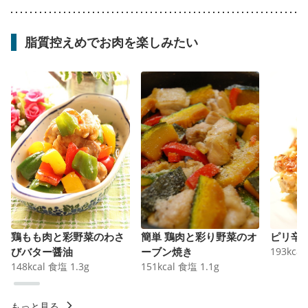
脂質控えめでお肉を楽しみたい
鶏もも肉と彩野菜のわさ
簡単 鶏肉と彩り野菜のオ
ピリ辛
びバター醤油
ーブン焼き
193
kcal
148
kcal
食塩
1.3
g
151
kcal
食塩
1.1
g
もっと見る