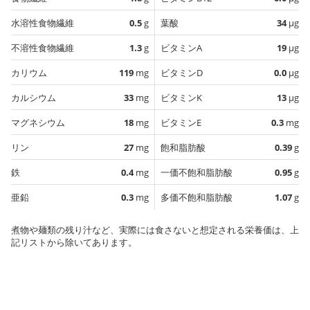
水溶性食物繊維
0.5
g
葉酸
34
µg
不溶性食物繊維
1.3
g
ビタミンA
19
µg
カリウム
119
mg
ビタミンD
0.0
µg
カルシウム
33
mg
ビタミンK
13
µg
マグネシウム
18
mg
ビタミンE
0.3
mg
リン
27
mg
飽和脂肪酸
0.39
g
鉄
0.4
mg
一価不飽和脂肪酸
0.95
g
亜鉛
0.3
mg
多価不飽和脂肪酸
1.07
g
煮物や麺類の残り汁など、実際には食さないと想定される栄養価は、上
記リストから除いてあります。