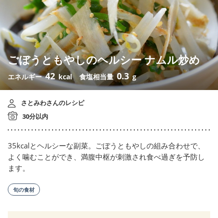
ごぼうともやしのヘルシー ナムル炒め
42
0.3
エネルギー
kcal
食塩相当量
g
さとみわさんのレシピ
30分以内
35kcalとヘルシーな副菜。ごぼうともやしの組み合わせで、
よく噛むことができ、満腹中枢が刺激され食べ過ぎを予防し
ます。
旬の食材