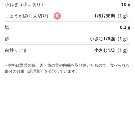
小ねぎ（小口切り）
10 g
しょうが(みじん切り)
1/8片未満（1 g）
塩
0.3 g
酢
小さじ1/6強（1 g）
白炒りごま
小さじ1/3（1 g）
※ 材料は野菜の皮、肉・魚の骨や内臓を取り除いたもので、食べられる
部分の分量（調理量）を表示しています。