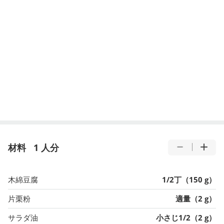
材料
1 人分
木綿豆腐
1/2丁（150 g）
片栗粉
適量（2 g）
サラダ油
小さじ1/2（2 g）