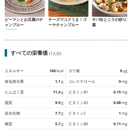
ピーマンとお豆腐のチ
チーズでコクうま！ゴ
サバ缶とニラの炒り豆
ャンプルー
ーヤチャンプルー
腐
すべての栄養価
(1人分)
エネルギー
160
kcal
ヨウ素
9
µg
食塩相当量
1.1
g
コレステロール
0
mg
たんぱく質
11.4
g
ビタミンB1
0.15
mg
脂質
9.9
g
ビタミンB2
0.08
mg
炭水化物
7.7
g
ビタミンC
1
mg
糖質
5.7
g
ビタミンB6
0.11
mg