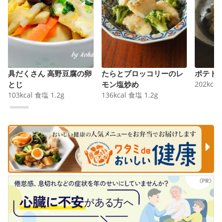
具だくさん 高野豆腐の卵
たらとブロッコリーのレ
ポテト
とじ
モン塩炒め
202
kcal
103
kcal
食塩
1.2
g
136
kcal
食塩
1.2
g