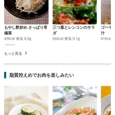
もやし酢炒め さっぱり常
三つ葉とレンコンのサラ
ゴーヤ
備菜
ダ
汁
49
kcal
食塩
0.0
g
66
kcal
食塩
0.1
g
61
kcal
もっと見る
脂質控えめでお肉を楽しみたい