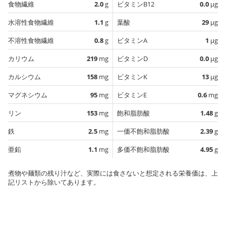
食物繊維
2.0
g
ビタミンB12
0.0
µg
水溶性食物繊維
1.1
g
葉酸
29
µg
不溶性食物繊維
0.8
g
ビタミンA
1
µg
カリウム
219
mg
ビタミンD
0.0
µg
カルシウム
158
mg
ビタミンK
13
µg
マグネシウム
95
mg
ビタミンE
0.6
mg
リン
153
mg
飽和脂肪酸
1.48
g
鉄
2.5
mg
一価不飽和脂肪酸
2.39
g
亜鉛
1.1
mg
多価不飽和脂肪酸
4.95
g
煮物や麺類の残り汁など、実際には食さないと想定される栄養価は、上
記リストから除いてあります。