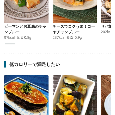
ピーマンとお豆腐のチャ
チーズでコクうま！ゴー
サバ缶
ンプルー
ヤチャンプルー
202
kcal
97
kcal
食塩
0.8
g
237
kcal
食塩
0.9
g
低カロリーで満足したい