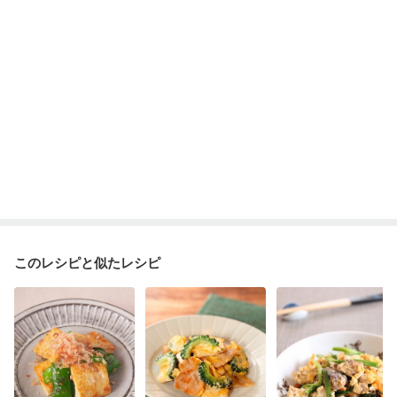
乾癬
低栄養予防
貧血対策
ニキビ・肌荒れ
妊活中
更年期
このレシピと似たレシピ