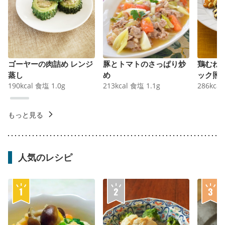
ゴーヤーの肉詰め レンジ
豚とトマトのさっぱり炒
鶏むね
蒸し
め
ック照
190
kcal
食塩
1.0
g
213
kcal
食塩
1.1
g
286
kcal
もっと見る
人気のレシピ