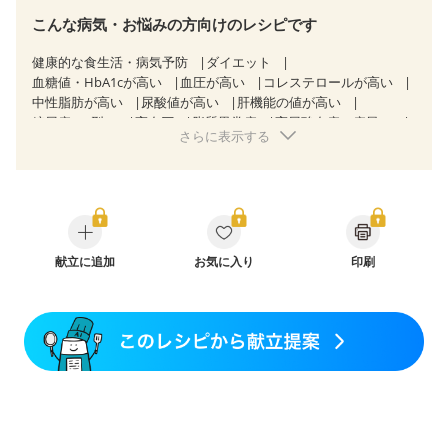
こんな病気・お悩みの方向けのレシピです
健康的な食生活・病気予防
ダイエット
血糖値・HbA1cが高い
血圧が高い
コレステロールが高い
中性脂肪が高い
尿酸値が高い
肝機能の値が高い
糖尿病（2型）
高血圧
脂質異常症
高尿酸血症（痛風）
さらに表示する
狭心症
心筋梗塞
心臓弁膜症
心不全
胃ポリープ
胆石症
慢性膵炎（移行期・寛解期）
慢性便秘症
過敏性腸症候群（IBS）
睡眠時無呼吸症候群
糖尿病性腎症（第３期）
CKD（ステージ３a）
CKD（ステージ３b）
乳がん（抗がん剤治療中）
乳がん（ホルモン療法中）
乳がん（放射線治療中）
乳がん治療を終えた方・経過観察中の方など
献立に追加
お気に入り
印刷
胃がん治療を終えた方・経過観察中の方
大腸がん治療を終えた方・経過観察中の方
大腸がん（放射線治療中）
味の感じ方が変わった
食欲がない
妊娠中(初期)
妊婦健診・体重増加が気になる（初期）
妊婦健診・血圧が気になる（初期）
妊婦健診・血糖値が気になる（初期）
妊娠高血圧(中期)
妊娠糖尿病(初期)
産後（母乳）
産後（混合栄養）
産後（ミルク）
骨折
骨粗しょう症
関節リウマチ