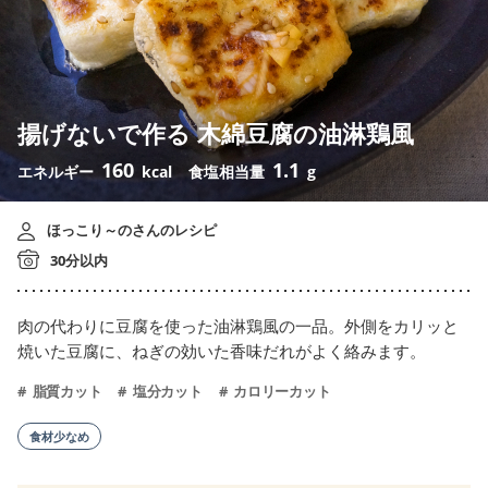
揚げないで作る 木綿豆腐の油淋鶏風
160
1.1
エネルギー
kcal
食塩相当量
g
ほっこり～のさんのレシピ
30分以内
肉の代わりに豆腐を使った油淋鶏風の一品。外側をカリッと
焼いた豆腐に、ねぎの効いた香味だれがよく絡みます。
脂質カット
塩分カット
カロリーカット
食材少なめ