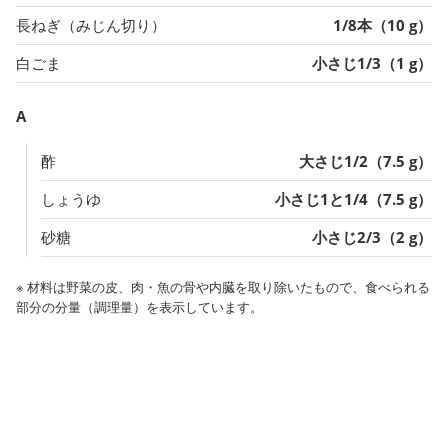
長ねぎ（みじん切り）
1/8本（10 g）
白ごま
小さじ1/3（1 g）
A
酢
大さじ1/2（7.5 g）
しょうゆ
小さじ1と1/4（7.5 g）
砂糖
小さじ2/3（2 g）
※ 材料は野菜の皮、肉・魚の骨や内臓を取り除いたもので、食べられる
部分の分量（調理量）を表示しています。