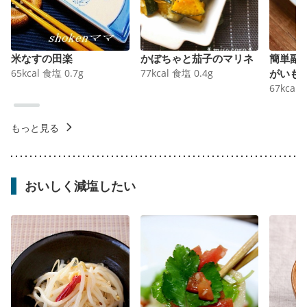
米なすの田楽
かぼちゃと茄子のマリネ
簡単副
65
kcal
食塩
0.7
g
77
kcal
食塩
0.4
g
がいも
67
kcal
もっと見る
おいしく減塩したい