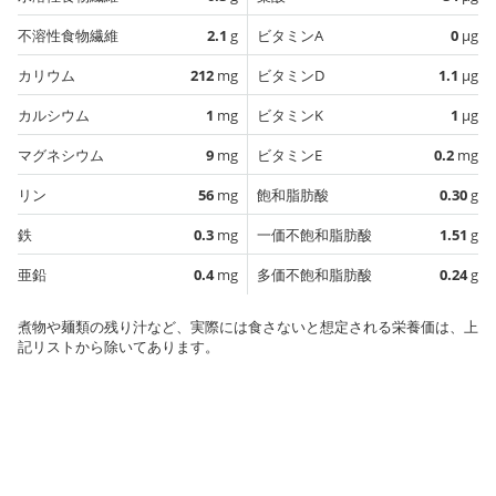
不溶性食物繊維
2.1
g
ビタミンA
0
µg
カリウム
212
mg
ビタミンD
1.1
µg
カルシウム
1
mg
ビタミンK
1
µg
マグネシウム
9
mg
ビタミンE
0.2
mg
リン
56
mg
飽和脂肪酸
0.30
g
鉄
0.3
mg
一価不飽和脂肪酸
1.51
g
亜鉛
0.4
mg
多価不飽和脂肪酸
0.24
g
煮物や麺類の残り汁など、実際には食さないと想定される栄養価は、上
記リストから除いてあります。