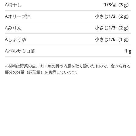
A梅干し
1/3個（3 g）
Aオリーブ油
小さじ1/2（2 g）
Aみりん
小さじ1/3（2 g）
Aしょうゆ
小さじ1/6（1 g）
Aバルサミコ酢
1 g
※ 材料は野菜の皮、肉・魚の骨や内臓を取り除いたもので、食べられる
部分の分量（調理量）を表示しています。