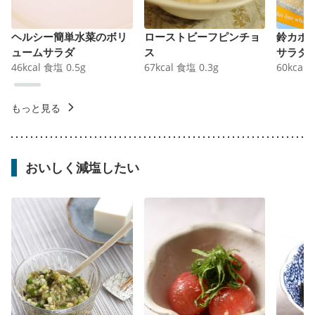
ヘルシー簡単水菜のボリ
ローストビーフピンチョ
鈴カボ
ュームサラダ
ス
サラダ
46
kcal
食塩
0.5
g
67
kcal
食塩
0.3
g
60
kcal
もっと見る
おいしく減塩したい