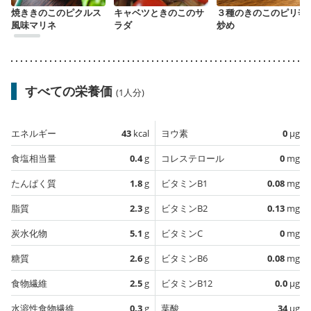
焼ききのこのピクルス
キャベツときのこのサ
３種のきのこのピリ辛
風味マリネ
ラダ
炒め
すべての栄養価
(1人分)
エネルギー
43
kcal
ヨウ素
0
µg
食塩相当量
0.4
g
コレステロール
0
mg
たんぱく質
1.8
g
ビタミンB1
0.08
mg
脂質
2.3
g
ビタミンB2
0.13
mg
炭水化物
5.1
g
ビタミンC
0
mg
糖質
2.6
g
ビタミンB6
0.08
mg
食物繊維
2.5
g
ビタミンB12
0.0
µg
水溶性食物繊維
0.3
g
葉酸
34
µg