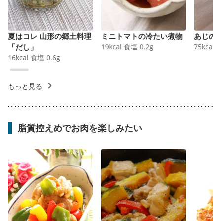
夏はコレ 山形の郷土料理
ミニトマトの冷たい煮物
あじの
「だし」
19
kcal
食塩
0.2
g
75
kcal
16
kcal
食塩
0.6
g
もっと見る
脂質控えめでお肉を楽しみたい