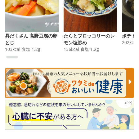
具だくさん 高野豆腐の卵
たらとブロッコリーのレ
ポテト
とじ
モン塩炒め
202
kcal
103
kcal
食塩
1.2
g
136
kcal
食塩
1.2
g