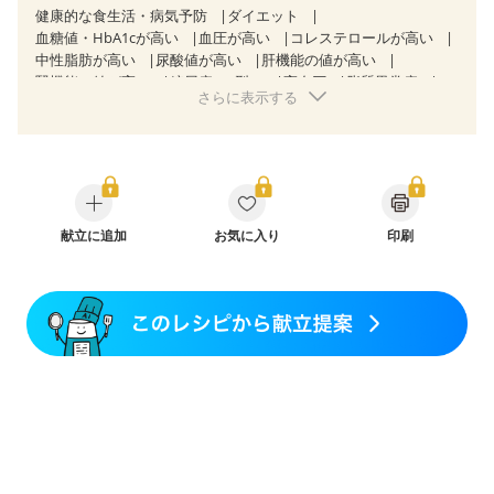
健康的な食生活・病気予防
ダイエット
血糖値・HbA1cが高い
血圧が高い
コレステロールが高い
中性脂肪が高い
尿酸値が高い
肝機能の値が高い
腎機能の値が高い
糖尿病（2型）
高血圧
脂質異常症
さらに表示する
高尿酸血症（痛風）
狭心症
心筋梗塞
心臓弁膜症
心不全
胆石症
慢性膵炎（移行期・寛解期）
非アルコール性脂肪肝
痔
慢性便秘症
過敏性腸症候群（IBS）
睡眠時無呼吸症候群
糖尿病性腎症（第１期）
糖尿病性腎症（第２期）
糖尿病性腎症（第３期）
CKD（ステージ１）
CKD（ステージ２）
献立に追加
CKD（ステージ３a）
お気に入り
印刷
CKD（ステージ３b）
乳がん（抗がん剤治療中）
乳がん（ホルモン療法中）
乳がん（放射線治療中）
乳がん治療を終えた方・経過観察中の方など
味の感じ方が変わった
食欲がない
妊娠中(初期)
妊婦健診・体重増加が気になる（初期）
妊婦健診・血圧が気になる（初期）
妊婦健診・血糖値が気になる（初期）
妊娠高血圧(中期)
妊娠糖尿病(初期)
産後（母乳）
産後（混合栄養）
産後（ミルク）
骨折
骨粗しょう症
関節リウマチ
乾癬
低栄養予防
貧血対策
ニキビ・肌荒れ
妊活中
更年期