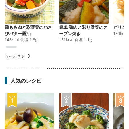
鶏もも肉と彩野菜のわさ
簡単 鶏肉と彩り野菜のオ
ピリ辛
びバター醤油
ーブン焼き
193
kcal
148
kcal
食塩
1.3
g
151
kcal
食塩
1.1
g
もっと見る
人気のレシピ