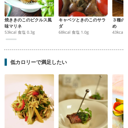
焼ききのこのピクルス風
キャベツときのこのサラ
３種の
味マリネ
ダ
め
53
kcal
食塩
0.3
g
68
kcal
食塩
1.0
g
43
kcal
低カロリーで満足したい