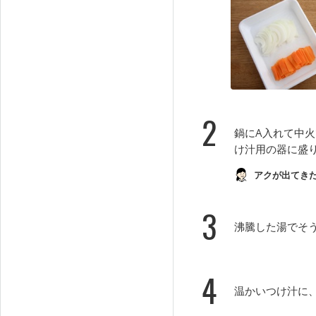
2
鍋にA入れて中
け汁用の器に盛
アクが出てき
3
沸騰した湯でそ
4
温かいつけ汁に