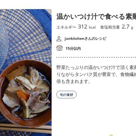
温かいつけ汁で食べる素
312
2.7
エネルギー
食塩相当量
kcal
g
junkitchenさんのレシピ
15分以内
野菜たっぷりの温かいつけ汁で頂く素
りながらタンパク質が豊富で、食物繊
倍も含まれます。
旬の食材