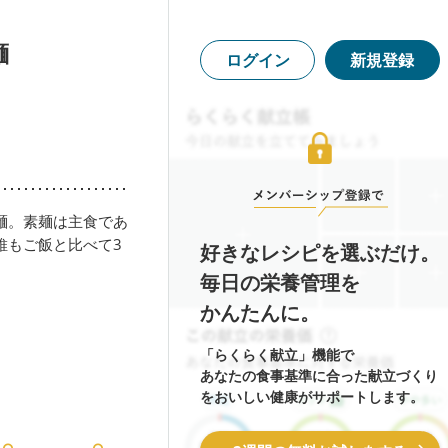
麺
ログイン
新規登録
麺。素麺は主食であ
維もご飯と比べて3
好きなレシピを選ぶだけ。
毎日の栄養管理を
かんたんに。
「らくらく献立」機能で
あなたの食事基準に合った献立づくり
をおいしい健康がサポートします。