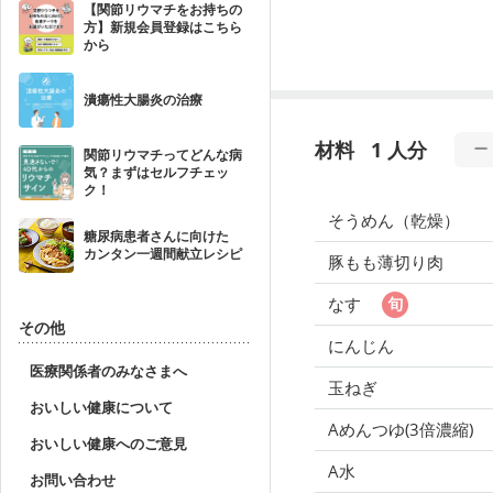
【関節リウマチをお持ちの
方】新規会員登録はこちら
から
潰瘍性大腸炎の治療
材料
1 人分
関節リウマチってどんな病
気？まずはセルフチェッ
ク！
そうめん（乾燥）
糖尿病患者さんに向けた
カンタン一週間献立レシピ
豚もも薄切り肉
なす
その他
にんじん
医療関係者のみなさまへ
玉ねぎ
おいしい健康について
Aめんつゆ(3倍濃縮)
おいしい健康へのご意見
A水
お問い合わせ