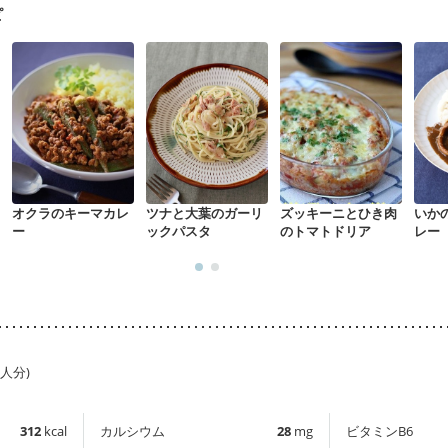
ピ
オクラのキーマカレ
ツナと大葉のガーリ
ズッキーニとひき肉
いか
ー
ックパスタ
のトマトドリア
レー
1人分)
312
kcal
カルシウム
28
mg
ビタミンB6