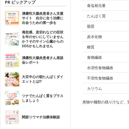
PR ピックアップ
食塩相当量
潰瘍性大腸炎患者さん支援
たんぱく質
サイト 自分に合う治療に
出会うための第一歩を
脂質
倦怠感、息切れなどの症状
炭水化物
を年のせいにしていません
か？そのサイン心臓からの
SOSかもしれません
糖質
食物繊維
潰瘍性大腸炎患者さん座談
会レポート
水溶性食物繊維
大豆中心の朝たんぱくダイ
不溶性食物繊維
エットとは!?
カリウム
ツナでたんぱく質をプラス
しましょう
煮物や麺類の残り汁など、
関節リウマチ治療体験談