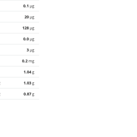
0.1
µg
20
µg
128
µg
0.0
µg
3
µg
0.2
mg
1.04
g
酸
1.03
g
酸
0.87
g