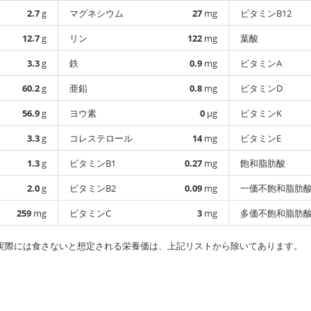
2.7
g
マグネシウム
27
mg
ビタミンB12
12.7
g
リン
122
mg
葉酸
3.3
g
鉄
0.9
mg
ビタミンA
60.2
g
亜鉛
0.8
mg
ビタミンD
56.9
g
ヨウ素
0
µg
ビタミンK
3.3
g
コレステロール
14
mg
ビタミンE
1.3
g
ビタミンB1
0.27
mg
飽和脂肪酸
2.0
g
ビタミンB2
0.09
mg
一価不飽和脂肪
259
mg
ビタミンC
3
mg
多価不飽和脂肪
実際には食さないと想定される栄養価は、上記リストから除いてあります。