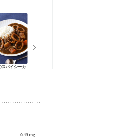
のスパイシーカ
アボカドとバジルソ
夏野菜たっぷりカレ
夏野菜たっぷ
ースで冷製パスタ
ー
イカレー
0.13
mg