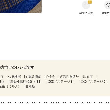
献立に追加
お気に
の方向けのレシピです
心症
心筋梗塞
心臓弁膜症
心不全
逆流性食道炎
胆石症
期）
過敏性腸症候群（IBS）
CKD（ステージ１）
CKD（ステージ２）
産後（ミルク）
更年期