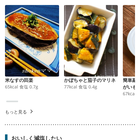
米なすの田楽
かぼちゃと茄子のマリネ
簡単副
65
kcal
食塩
0.7
g
77
kcal
食塩
0.4
g
がいも
67
kcal
もっと見る
おいしく減塩したい