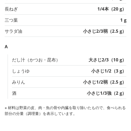
長ねぎ
1/4本（20 g）
三つ葉
1 g
サラダ油
小さじ2/3弱（2.5 g）
A
だし汁（かつお・昆布）
大さじ2/3（10 g）
しょうゆ
小さじ1/2（3 g）
みりん
小さじ1/2弱（2.5 g）
酒
小さじ1/3強（2 g）
※ 材料は野菜の皮、肉・魚の骨や内臓を取り除いたもので、食べられる
部分の分量（調理量）を表示しています。