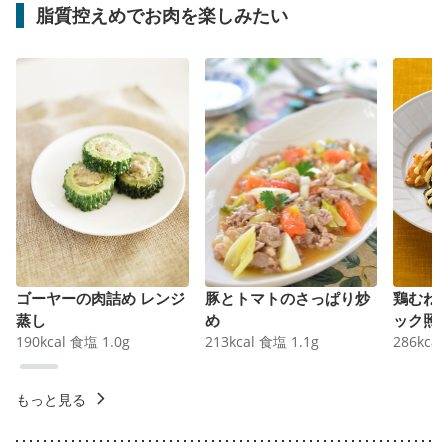
脂質控えめでお肉を楽しみたい
ゴーヤーの肉詰め レンジ
豚とトマトのさっぱり炒
鶏むね
蒸し
め
ック照
190
kcal
食塩
1.0
g
213
kcal
食塩
1.1
g
286
kcal
もっと見る