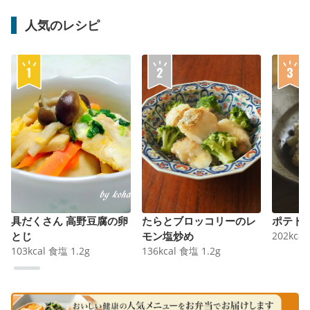
人気のレシピ
具だくさん 高野豆腐の卵
たらとブロッコリーのレ
ポテト
とじ
モン塩炒め
202
kcal
103
kcal
食塩
1.2
g
136
kcal
食塩
1.2
g