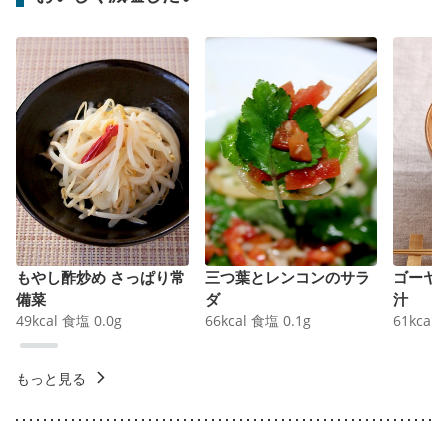
もやし酢炒め さっぱり常
三つ葉とレンコンのサラ
ゴーヤ
備菜
ダ
汁
49
kcal
食塩
0.0
g
66
kcal
食塩
0.1
g
61
kcal
もっと見る