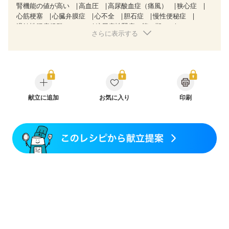
腎機能の値が高い
高血圧
高尿酸血症（痛風）
狭心症
心筋梗塞
心臓弁膜症
心不全
胆石症
慢性便秘症
過敏性腸症候群（IBS）
糖尿病性腎症（第１期）
さらに表示する
糖尿病性腎症（第２期）
糖尿病性腎症（第３期）
CKD（ステージ１）
CKD（ステージ２）
CKD（ステージ３a）
CKD（ステージ３b）
透析
乳がん（抗がん剤治療中）
乳がん（ホルモン療法中）
乳がん（放射線治療中）
乳がん治療を終えた方・経過観察中の方など
妊娠中(初期)
妊婦健診・体重増加が気になる（初期）
献立に追加
お気に入り
印刷
妊婦健診・血圧が気になる（初期）
妊婦健診・血糖値が気になる（初期）
妊娠高血圧(中期)
妊娠糖尿病(初期)
産後（母乳）
産後（混合栄養）
産後（ミルク）
骨折
関節リウマチ
乾癬
貧血対策
ニキビ・肌荒れ
妊活中
更年期