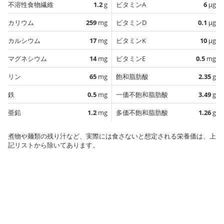
不溶性食物繊維
1.2
g
ビタミンA
6
µg
カリウム
259
mg
ビタミンD
0.1
µg
カルシウム
17
mg
ビタミンK
10
µg
マグネシウム
14
mg
ビタミンE
0.5
mg
リン
65
mg
飽和脂肪酸
2.35
g
鉄
0.5
mg
一価不飽和脂肪酸
3.49
g
亜鉛
1.2
mg
多価不飽和脂肪酸
1.26
g
煮物や麺類の残り汁など、実際には食さないと想定される栄養価は、上
記リストから除いてあります。