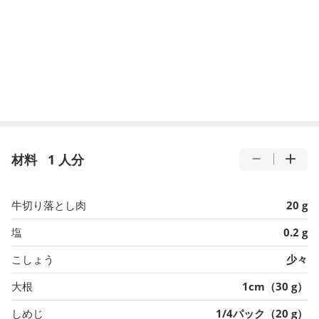
材料
1 人分
牛切り落とし肉
20 g
塩
0.2 g
こしょう
少々
大根
1cm（30 g）
しめじ
1/4パック（20 g）