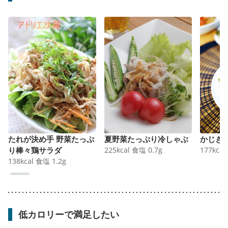
たれが決め手 野菜たっぷ
夏野菜たっぷり冷しゃぶ
かじき
り棒々鶏サラダ
225
kcal
食塩
0.7
g
177
kcal
138
kcal
食塩
1.2
g
低カロリーで満足したい