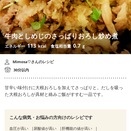
牛肉としめじのさっぱりおろし炒め煮
113
0.7
エネルギー
kcal
食塩相当量
g
Mimosa♡さんのレシピ
30分以内
甘辛い味付けに大根おろしを加えてさっぱりと。だしを吸っ
た大根おろしが具材と絡みご飯がすすむ一品です。
こんな病気・お悩みの方向けのレシピです
血圧が高い
尿酸値が高い
肝機能の値が高い