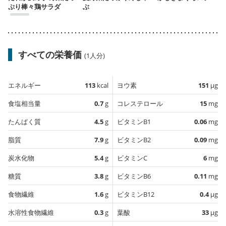
ぷり棒々鶏サラダ
ぶ
すべての栄養価
(1人分)
エネルギー
113
kcal
ヨウ素
151
µg
食塩相当量
0.7
g
コレステロール
15
mg
たんぱく質
4.5
g
ビタミンB1
0.06
mg
脂質
7.9
g
ビタミンB2
0.09
mg
炭水化物
5.4
g
ビタミンC
6
mg
糖質
3.8
g
ビタミンB6
0.11
mg
食物繊維
1.6
g
ビタミンB12
0.4
µg
水溶性食物繊維
0.3
g
葉酸
33
µg