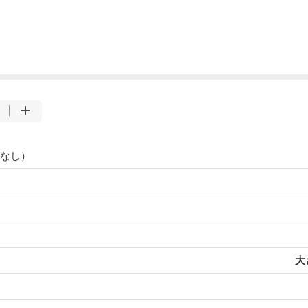
なし）
大