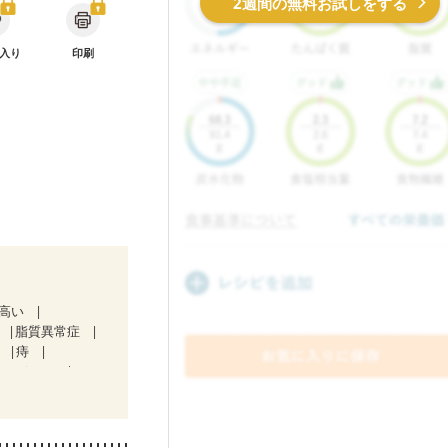
2週間の無料お試しをする
入り
印刷
が高い
脂質異常症
肝
痔
テージ１）
中）
ない