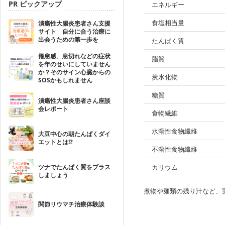
PR ピックアップ
エネルギー
食塩相当量
潰瘍性大腸炎患者さん支援
サイト 自分に合う治療に
出会うための第一歩を
たんぱく質
倦怠感、息切れなどの症状
脂質
を年のせいにしていません
か？そのサイン心臓からの
炭水化物
SOSかもしれません
糖質
潰瘍性大腸炎患者さん座談
会レポート
食物繊維
水溶性食物繊維
大豆中心の朝たんぱくダイ
エットとは!?
不溶性食物繊維
ツナでたんぱく質をプラス
カリウム
しましょう
煮物や麺類の残り汁など、
関節リウマチ治療体験談