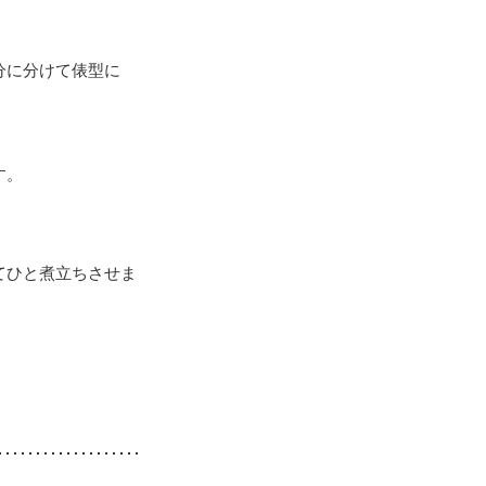
分に分けて俵型に
す。
てひと煮立ちさせま