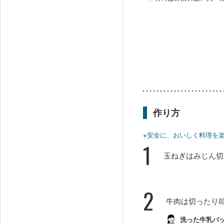
作り方
※安全に、おいしく料理を
1
玉ねぎはみじん切
2
牛肉は切ったり
洗った牛乳パ