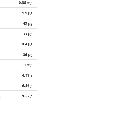
0.36
mg
1.1
µg
43
µg
33
µg
0.4
µg
36
µg
1.1
mg
4.97
g
酸
6.56
g
酸
1.52
g