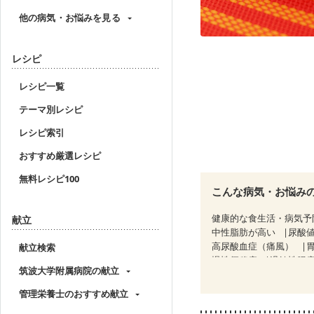
他の病気・お悩みを見る
レシピ
レシピ一覧
テーマ別レシピ
レシピ索引
おすすめ厳選レシピ
無料レシピ100
こんな病気・お悩み
健康的な食生活・病気予
献立
中性脂肪が高い
尿酸
高尿酸血症（痛風）
献立検索
慢性便秘症
過敏性腸症
筑波大学附属病院の献立
CKD（ステージ２）
C
乳がん（放射線治療中）
管理栄養士のおすすめ献立
妊娠中(初期)
妊婦健診