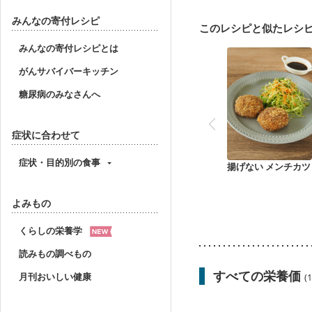
妊婦健診・血糖値が気に
産後（ミルク）
骨折
みんなの寄付レシピ
このレシピと似たレシ
貧血対策
ニキビ・肌
みんなの寄付レシピとは
がんサバイバーキッチン
糖尿病のみなさんへ
症状に合わせて
症状・目的別の食事
揚げない メンチカツ
よみもの
くらしの栄養学
読みもの調べもの
すべての栄養価
月刊おいしい健康
(