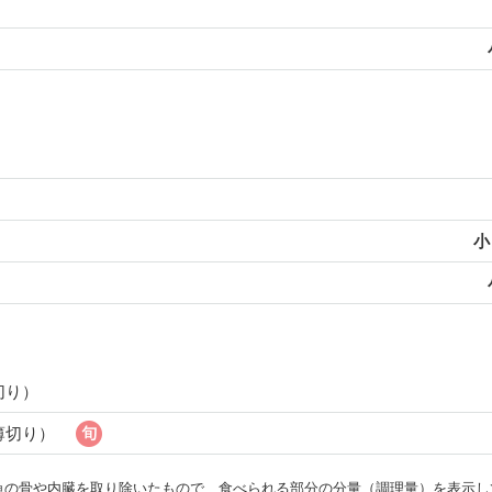
小
切り）
薄切り）
・魚の骨や内臓を取り除いたもので、食べられる部分の分量（調理量）を表示し