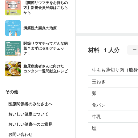
【関節リウマチをお持ちの
方】新規会員登録はこちら
から
潰瘍性大腸炎の治療
関節リウマチってどんな病
気？まずはセルフチェッ
材料
1 人分
ク！
糖尿病患者さんに向けた
牛もも薄切り肉（脂身
カンタン一週間献立レシピ
玉ねぎ
その他
卵
医療関係者のみなさまへ
食パン
おいしい健康について
牛乳
おいしい健康へのご意見
塩
お問い合わせ