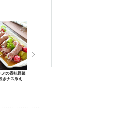
後（混合栄養）
）
低栄養予防
ゃぶの香味野菜
牛肉とパプリカの甘
マスタード醤油焼き
牛肉とモロヘ
 焼きナス添え
辛炒め
オイスターあ