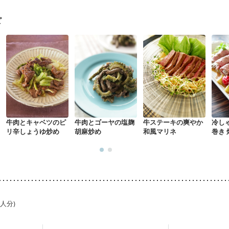
なる（初期）
妊娠高血圧(中期)
妊娠糖尿病(初期)
産後（母乳）
産
骨粗しょう症
関節リウマチ
乾癬
フレイル（年齢に合わせた体作り
ピ
荒れ
妊活中
更年期
牛肉とキャベツのピ
牛肉とゴーヤの塩麹
牛ステーキの爽やか
冷し
リ辛しょうゆ炒め
胡麻炒め
和風マリネ
巻き
1人分)