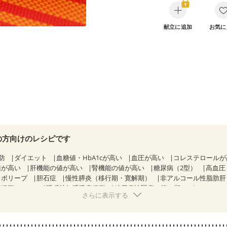
献立に追加
お気に
の方向けのレシピです
防
ダイエット
血糖値・HbA1cが高い
血圧が高い
コレステロール
値が高い
肝機能の値が高い
腎機能の値が高い
糖尿病（2型）
高血圧
胃ポリープ
胆石症
慢性膵炎（移行期・寛解期）
非アルコール性脂肪
候群（IBS）
睡眠時無呼吸症候群
糖尿病性腎症（第３期）
CKD（ス
さらに表示する
KD（ステージ３b）
乳がん（抗がん剤治療中）
乳がん（ホルモン療法
乳がん治療を終えた方・経過観察中の方など
飲み込みにくい
食欲が
・体重増加が気になる（初期）
妊婦健診・血圧が気になる（初期）