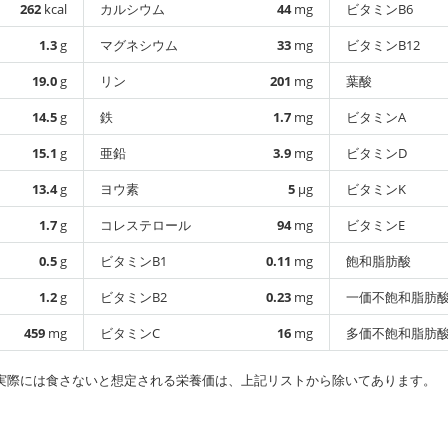
262
kcal
カルシウム
44
mg
ビタミンB6
1.3
g
マグネシウム
33
mg
ビタミンB12
19.0
g
リン
201
mg
葉酸
14.5
g
鉄
1.7
mg
ビタミンA
15.1
g
亜鉛
3.9
mg
ビタミンD
13.4
g
ヨウ素
5
µg
ビタミンK
1.7
g
コレステロール
94
mg
ビタミンE
0.5
g
ビタミンB1
0.11
mg
飽和脂肪酸
1.2
g
ビタミンB2
0.23
mg
一価不飽和脂肪
459
mg
ビタミンC
16
mg
多価不飽和脂肪
実際には食さないと想定される栄養価は、上記リストから除いてあります。