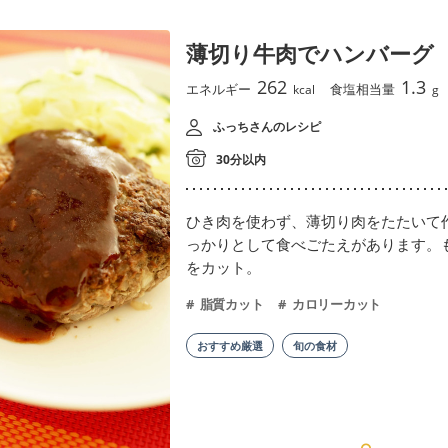
薄切り牛肉でハンバーグ
262
1.3
エネルギー
食塩相当量
kcal
g
ふっちさんのレシピ
30分以内
ひき肉を使わず、薄切り肉をたたいて
っかりとして食べごたえがあります。
をカット。
脂質カット
カロリーカット
おすすめ厳選
旬の食材