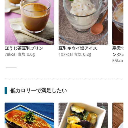
ほうじ茶豆乳プリン
豆乳キウイ塩アイス
寒天で
78
kcal
食塩
0.0
g
107
kcal
食塩
0.2
g
ンジェ
85
kcal
低カロリーで満足したい