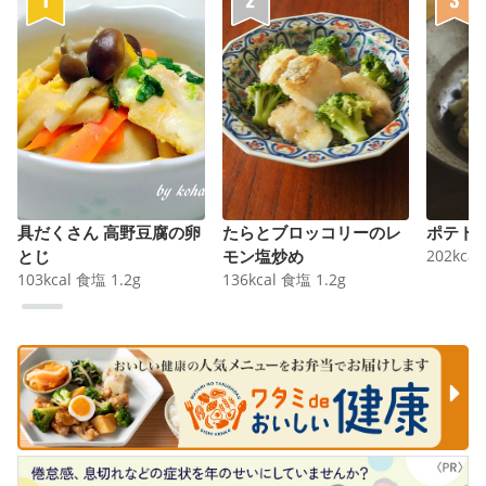
具だくさん 高野豆腐の卵
たらとブロッコリーのレ
ポテト
とじ
モン塩炒め
202
kcal
103
kcal
食塩
1.2
g
136
kcal
食塩
1.2
g