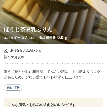
ほうじ茶豆乳ぷりん
87
0.0
エネルギー
kcal
食塩相当量
g
あゆななさんのレシピ
30分以内
ほうじ茶と豆乳が相性◎。てんさい糖は、上白糖よりもコク
があるため、少ない量でも味わい深く仕上ります。
簡単・手軽
こんな病気・お悩みの方向けのレシピです