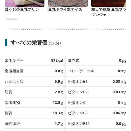
ほうじ茶豆乳プリン
豆乳キウイ塩アイス
寒天で簡単 豆乳ブラン
マンジェ
すべての栄養価
(1人分)
エネルギー
87
kcal
ヨウ素
0
µg
食塩相当量
0.0
g
コレステロール
0
mg
たんぱく質
5.9
g
ビタミンB1
0.03
mg
脂質
2.8
g
ビタミンB2
0.03
mg
炭水化物
12.0
g
ビタミンC
0
mg
糖質
10.3
g
ビタミンB6
0.06
mg
食物繊維
1.7
g
ビタミンB12
0.0
µg