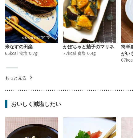
米なすの田楽
かぼちゃと茄子のマリネ
簡単副
65
kcal
食塩
0.7
g
77
kcal
食塩
0.4
g
がいも
67
kcal
もっと見る
おいしく減塩したい