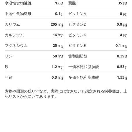
水溶性食物繊維
1.6
g
葉酸
35
µg
不溶性食物繊維
0.1
g
ビタミンA
0
µg
カリウム
205
mg
ビタミンD
0.0
µg
カルシウム
16
mg
ビタミンK
4
µg
マグネシウム
25
mg
ビタミンE
0.1
mg
リン
50
mg
飽和脂肪酸
0.39
g
鉄
1.2
mg
一価不飽和脂肪酸
0.53
g
亜鉛
0.3
mg
多価不飽和脂肪酸
1.55
g
煮物や麺類の残り汁など、実際には食さないと想定される栄養価は、上
記リストから除いてあります。