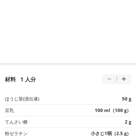
材料
1 人分
ほうじ茶(浸出液)
50 g
豆乳
100 ml（100 g）
てんさい糖
2 g
粉ゼラチン
小さじ1弱（2.5 g）