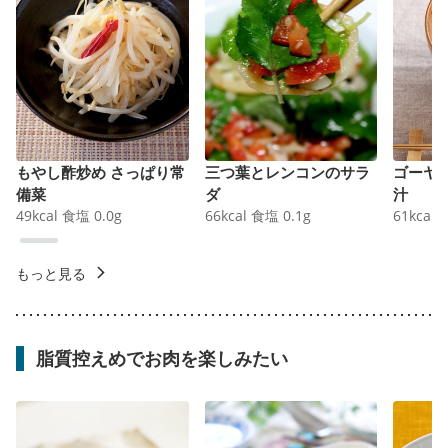
もやし酢炒め さっぱり常
三つ葉とレンコンのサラ
ゴーヤ
備菜
ダ
汁
49
kcal
食塩
0.0
g
66
kcal
食塩
0.1
g
61
kcal
もっと見る
脂質控えめでお肉を楽しみたい