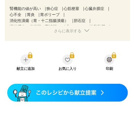
腎機能の値が高い
狭心症
心筋梗塞
心臓弁膜症
心不全
胃炎
胃ポリープ
消化性潰瘍（胃・十二指腸潰瘍）
胆石症
慢性膵炎（移行期・寛解期）
非アルコール性脂肪肝
さらに表示する
潰瘍性大腸炎（寛解期）
クローン病（寛解期）
過敏性腸症候群（IBS）
CKD（ステージ１）
CKD（ステージ２）
乳がん（抗がん剤治療中）
乳がん（ホルモン療法中）
乳がん（放射線治療中）
乳がん治療を終えた方・経過観察中の方など
胃がん（抗がん剤治療中）
胃がん治療を終えた方・経過観察中の方
献立に追加
お気に入り
印刷
大腸がん治療を終えた方・経過観察中の方
大腸がん（抗がん剤治療中）
大腸がん（放射線治療中）
飲み込みにくい
食欲がない
関節リウマチ
フレイル（年齢に合わせた体作り）
更年期