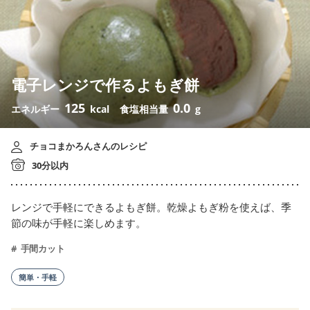
電子レンジで作るよもぎ餅
125
0.0
エネルギー
kcal
食塩相当量
g
チョコまかろんさんのレシピ
30分以内
レンジで手軽にできるよもぎ餅。乾燥よもぎ粉を使えば、季
節の味が手軽に楽しめます。
手間カット
簡単・手軽