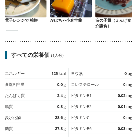
電子レンジで 柏餅
かぼちゃ小倉羊羹
亥の子餅（えんげ食・
介護食）
すべての栄養価
(1人分)
エネルギー
125
kcal
ヨウ素
0
µg
食塩相当量
0.0
g
コレステロール
0
mg
たんぱく質
2.4
g
ビタミンB1
0.02
mg
脂質
0.3
g
ビタミンB2
0.01
mg
炭水化物
28.6
g
ビタミンC
0
mg
糖質
27.3
g
ビタミンB6
0.03
mg