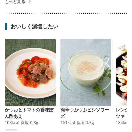
もっと見る
おいしく減塩したい
かつおとトマトの香味ぽ
簡単つぶつぶビシソワー
レンジ
ん酢あえ
ズ
ツァ
108
kcal
食塩
0.8
g
161
kcal
食塩
0.5
g
184
kcal