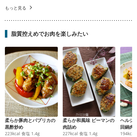
もっと見る
脂質控えめでお肉を楽しみたい
柔らか豚肉とパプリカの
柔らか和風味 ピーマンの
ヘルシ
黒酢炒め
肉詰め
回鍋肉
223
kcal
食塩
1.4
g
227
kcal
食塩
1.4
g
194
kcal