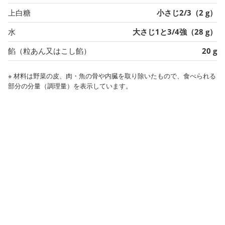
上白糖
小さじ2/3（2 g）
水
大さじ1と3/4強（28 g）
餡（粒あん又はこし餡）
20 g
※ 材料は野菜の皮、肉・魚の骨や内臓を取り除いたもので、食べられる
部分の分量（調理量）を表示しています。