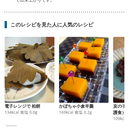
このレシピを見た人に人気のレシピ
電子レンジで 柏餅
かぼちゃ小倉羊羹
亥の子
134
kcal
食塩
0.0
g
169
kcal
食塩
0.2
g
護食）
109
kcal