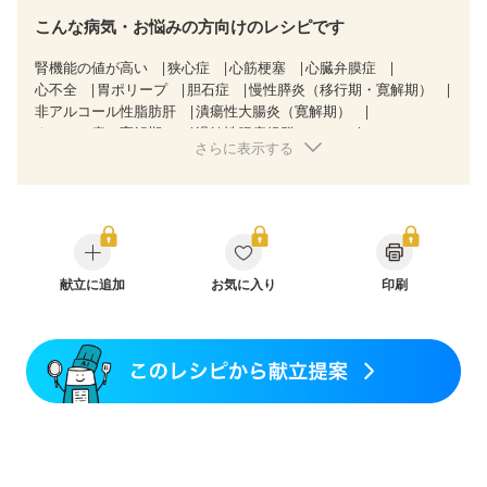
こんな病気・お悩みの方向けのレシピです
腎機能の値が高い
狭心症
心筋梗塞
心臓弁膜症
心不全
胃ポリープ
胆石症
慢性膵炎（移行期・寛解期）
非アルコール性脂肪肝
潰瘍性大腸炎（寛解期）
クローン病（寛解期）
過敏性腸症候群（IBS）
さらに表示する
糖尿病性腎症（第３期）
CKD（ステージ１）
CKD（ステージ２）
CKD（ステージ３a）
CKD（ステージ３b）
透析
乳がん（抗がん剤治療中）
乳がん（ホルモン療法中）
乳がん（放射線治療中）
乳がん治療を終えた方・経過観察中の方など
食欲がない
妊娠中(初期)
妊婦健診・体重増加が気になる（初期）
妊婦健診・血圧が気になる（初期）
献立に追加
お気に入り
印刷
妊婦健診・血糖値が気になる（初期）
妊娠高血圧(中期)
妊娠糖尿病(初期)
産後（母乳）
産後（混合栄養）
産後（ミルク）
骨折
骨粗しょう症
関節リウマチ
フレイル（年齢に合わせた体作り）
更年期