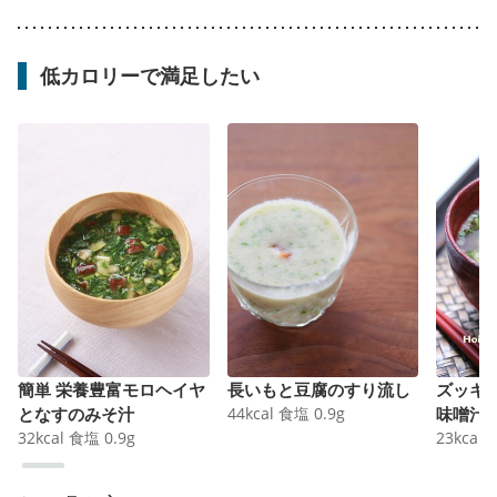
低カロリーで満足したい
簡単 栄養豊富モロヘイヤ
長いもと豆腐のすり流し
ズッキ
となすのみそ汁
44
kcal
食塩
0.9
g
味噌汁
32
kcal
食塩
0.9
g
23
kcal