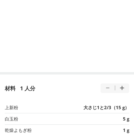
材料
1 人分
上新粉
大さじ1と2/3（15 g）
白玉粉
5 g
乾燥よもぎ粉
1 g