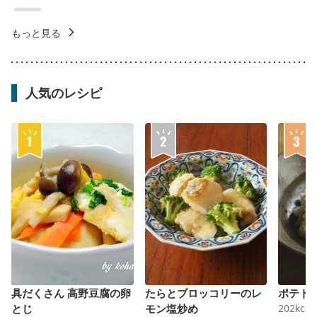
もっと見る
人気のレシピ
具だくさん 高野豆腐の卵
たらとブロッコリーのレ
ポテト
とじ
モン塩炒め
202
kcal