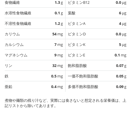
食物繊維
1.3
g
ビタミンB12
0.0
µg
水溶性食物繊維
0.1
g
葉酸
6
µg
不溶性食物繊維
1.2
g
ビタミンA
4
µg
カリウム
54
mg
ビタミンD
0.0
µg
カルシウム
7
mg
ビタミンK
5
µg
マグネシウム
9
mg
ビタミンE
0.1
mg
リン
32
mg
飽和脂肪酸
0.07
g
鉄
0.5
mg
一価不飽和脂肪酸
0.05
g
亜鉛
0.4
mg
多価不飽和脂肪酸
0.09
g
煮物や麺類の残り汁など、実際には食さないと想定される栄養価は、上
記リストから除いてあります。