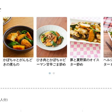
になる（初期）
妊婦健診・血圧が気になる（初期）
なる（初期）
妊娠高血圧(中期)
妊娠糖尿病(初期)
産後（母乳）
産
ピ
骨粗しょう症
関節リウマチ
乾癬
フレイル（年齢に合わせた体作り
荒れ
妊活中
更年期
かぼちゃとがんもど
ひき肉とかぼちゃピ
豚と夏野菜のオイス
ヘル
きの煮もの
ーマン甘辛ごま炒め
ター炒め
ター
1人分)