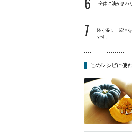
6
全体に油がまわ
7
軽く混ぜ、醤油を
です。
このレシピに使