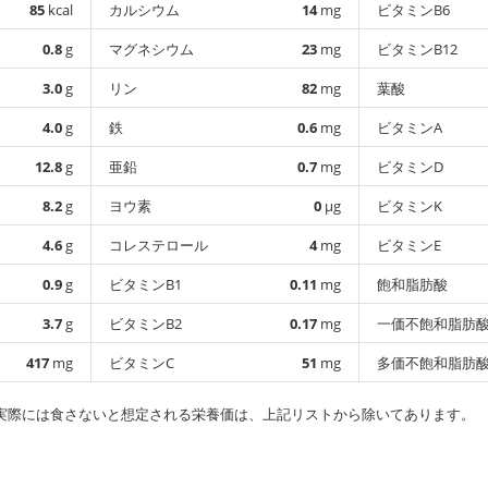
85
kcal
カルシウム
14
mg
ビタミンB6
0.8
g
マグネシウム
23
mg
ビタミンB12
3.0
g
リン
82
mg
葉酸
4.0
g
鉄
0.6
mg
ビタミンA
12.8
g
亜鉛
0.7
mg
ビタミンD
8.2
g
ヨウ素
0
µg
ビタミンK
4.6
g
コレステロール
4
mg
ビタミンE
0.9
g
ビタミンB1
0.11
mg
飽和脂肪酸
3.7
g
ビタミンB2
0.17
mg
一価不飽和脂肪
417
mg
ビタミンC
51
mg
多価不飽和脂肪
実際には食さないと想定される栄養価は、上記リストから除いてあります。