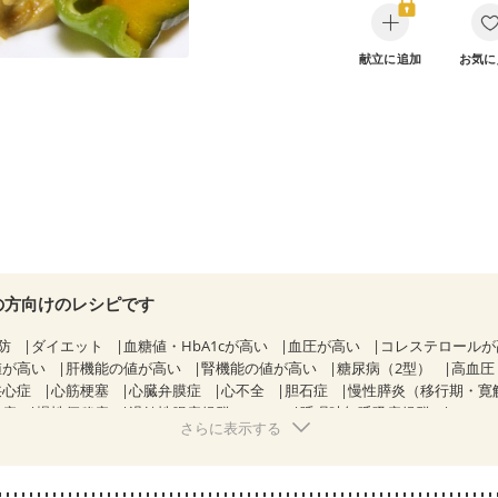
献立に追加
お気に
の方向けのレシピです
防
ダイエット
血糖値・HbA1cが高い
血圧が高い
コレステロール
値が高い
肝機能の値が高い
腎機能の値が高い
糖尿病（2型）
高血圧
狭心症
心筋梗塞
心臓弁膜症
心不全
胆石症
慢性膵炎（移行期・寛
痔
慢性便秘症
過敏性腸症候群（IBS）
睡眠時無呼吸症候群
さらに表示する
糖尿病性腎症（第２期）
CKD（ステージ１）
CKD（ステージ２）
乳がん（抗がん剤治療中）
乳がん（ホルモン療法中）
乳がん（放射線
経過観察中の方など
味の感じ方が変わった
妊娠中(初期)