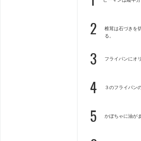
2
椎茸は石づきを
る。
3
フライパンにオ
4
３のフライパン
5
かぼちゃに油が