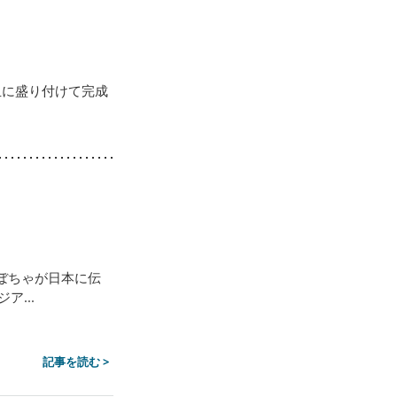
。
皿に盛り付けて完成
ぼちゃが日本に伝
...
記事を読む >