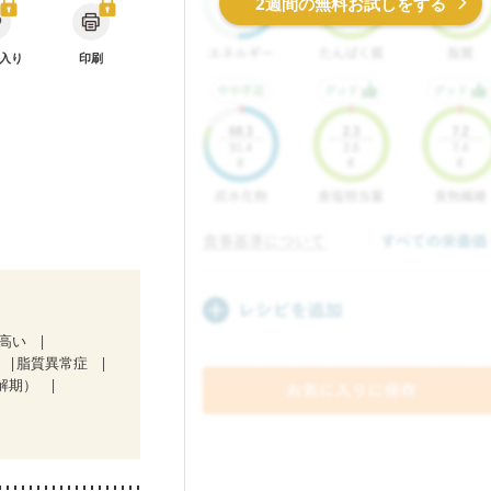
2週間の無料お試しをする
入り
印刷
が高い
脂質異常症
解期）
治療中）