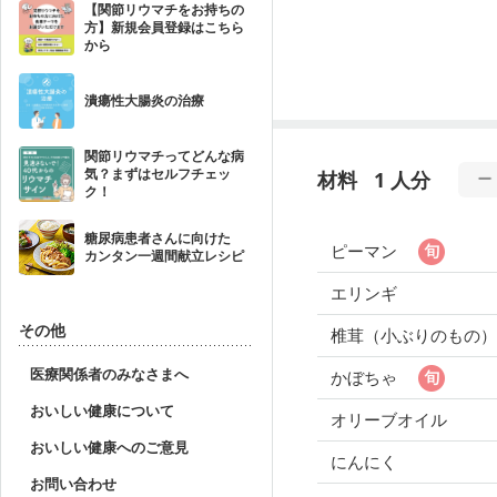
【関節リウマチをお持ちの
方】新規会員登録はこちら
から
潰瘍性大腸炎の治療
関節リウマチってどんな病
気？まずはセルフチェッ
材料
1 人分
ク！
糖尿病患者さんに向けた
ピーマン
カンタン一週間献立レシピ
エリンギ
その他
椎茸（小ぶりのもの）
医療関係者のみなさまへ
かぼちゃ
おいしい健康について
オリーブオイル
おいしい健康へのご意見
にんにく
お問い合わせ