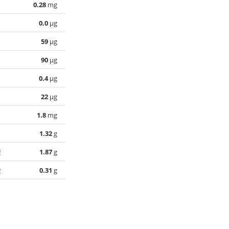
0.28
mg
0.0
µg
59
µg
90
µg
0.4
µg
22
µg
1.8
mg
1.32
g
酸
1.87
g
酸
0.31
g