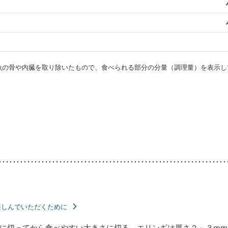
・魚の骨や内臓を取り除いたもので、食べられる部分の分量（調理量）を表示し
楽しんでいただくために
に切ってから食べやすい大きさに切る。エリンギは厚さ２～３mm