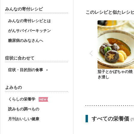
妊婦健診・体重増加が気
妊婦健診・血糖値が気に
みんなの寄付レシピ
このレシピと似たレシ
産後（ミルク）
骨折
貧血対策
ニキビ・肌
みんなの寄付レシピとは
がんサバイバーキッチン
糖尿病のみなさんへ
症状に合わせて
症状・目的別の食事
茄子とかぼちゃの焼
き浸し
よみもの
くらしの栄養学
読みもの調べもの
すべての栄養価
月刊おいしい健康
(