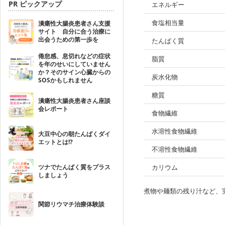
PR ピックアップ
エネルギー
食塩相当量
潰瘍性大腸炎患者さん支援
サイト 自分に合う治療に
出会うための第一歩を
たんぱく質
倦怠感、息切れなどの症状
脂質
を年のせいにしていません
か？そのサイン心臓からの
炭水化物
SOSかもしれません
糖質
潰瘍性大腸炎患者さん座談
会レポート
食物繊維
水溶性食物繊維
大豆中心の朝たんぱくダイ
エットとは!?
不溶性食物繊維
ツナでたんぱく質をプラス
カリウム
しましょう
煮物や麺類の残り汁など、
関節リウマチ治療体験談