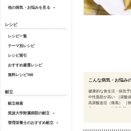
他の病気・お悩みを見る
レシピ
レシピ一覧
テーマ別レシピ
レシピ索引
おすすめ厳選レシピ
無料レシピ100
こんな病気・お悩み
健康的な食生活・病気予
献立
中性脂肪が高い
尿酸
高尿酸血症（痛風）
献立検索
非アルコール性脂肪肝
筑波大学附属病院の献立
糖尿病性腎症（第１期）
CKD（ステージ３a）
管理栄養士のおすすめ献立
乳がん治療を終えた方・