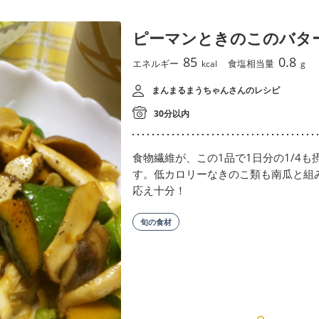
ピーマンときのこのバタ
85
0.8
エネルギー
食塩相当量
kcal
g
まんまるまうちゃんさんのレシピ
30分以内
食物繊維が、この1品で1日分の1/4
す。低カロリーなきのこ類も南瓜と組
応え十分！
旬の食材