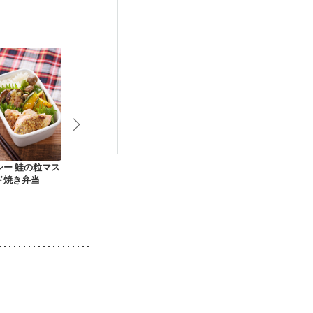
後（混合栄養）
）
低栄養予防
シー 鮭の粒マス
鶏肉と夏野菜のさっ
酢鶏・野菜の焼き蒸
黒胡椒香る 
ド焼き弁当
ぱり炒め
し・黒米ご飯のお弁
菜のオイスタ
当