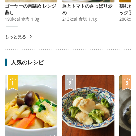
ゴーヤーの肉詰め レンジ
豚とトマトのさっぱり炒
鶏むね
蒸し
め
ック照
190
kcal
食塩
1.0
g
213
kcal
食塩
1.1
g
286
kcal
もっと見る
人気のレシピ