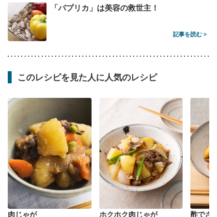
「パプリカ」は美容の救世主！
記事を読む >
このレシピを見た人に人気のレシピ
肉じゃが
ホクホク肉じゃが
酢でさ