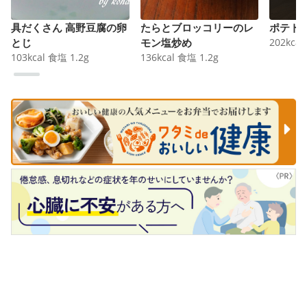
具だくさん 高野豆腐の卵
たらとブロッコリーのレ
ポテト
とじ
モン塩炒め
202
kcal
103
kcal
食塩
1.2
g
136
kcal
食塩
1.2
g