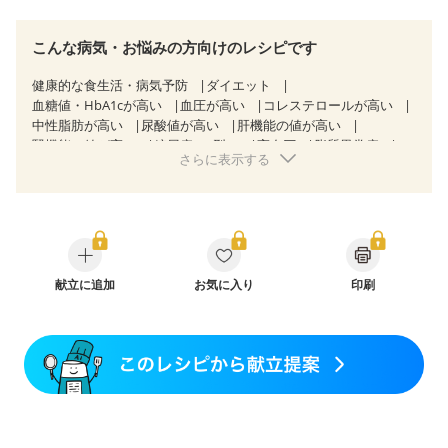
こんな病気・お悩みの方向けのレシピです
健康的な食生活・病気予防
ダイエット
血糖値・HbA1cが高い
血圧が高い
コレステロールが高い
中性脂肪が高い
尿酸値が高い
肝機能の値が高い
腎機能の値が高い
糖尿病（2型）
高血圧
脂質異常症
さらに表示する
高尿酸血症（痛風）
狭心症
心筋梗塞
心臓弁膜症
心不全
胆石症
慢性膵炎（移行期・寛解期）
非アルコール性脂肪肝
痔
慢性便秘症
過敏性腸症候群（IBS）
睡眠時無呼吸症候群
糖尿病性腎症（第１期）
糖尿病性腎症（第２期）
糖尿病性腎症（第３期）
CKD（ステージ１）
CKD（ステージ２）
献立に追加
CKD（ステージ３a）
お気に入り
印刷
乳がん（抗がん剤治療中）
乳がん（ホルモン療法中）
乳がん（放射線治療中）
乳がん治療を終えた方・経過観察中の方など
妊娠中(初期)
妊婦健診・体重増加が気になる（初期）
妊婦健診・血圧が気になる（初期）
妊婦健診・血糖値が気になる（初期）
妊娠高血圧(中期)
妊娠糖尿病(初期)
産後（母乳）
産後（混合栄養）
産後（ミルク）
骨折
骨粗しょう症
関節リウマチ