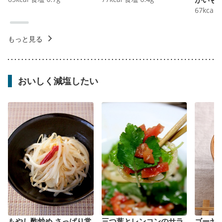
67
kcal
もっと見る
おいしく減塩したい
もやし酢炒め さっぱり常
三つ葉とレンコンのサラ
ゴーヤ