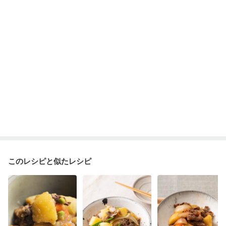
乾癬
低栄養予防
貧血対策
ニキビ・肌荒れ
妊活中
更年期
このレシピと似たレシピ