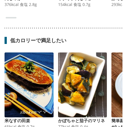
376
kcal
食塩
2.8
g
154
kcal
食塩
0.7
g
293
kcal
低カロリーで満足したい
米なすの田楽
かぼちゃと茄子のマリネ
簡単副
65
kcal
食塩
0.7
g
77
kcal
食塩
0.4
g
がいも