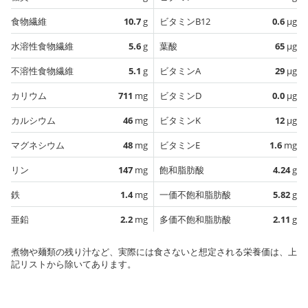
食物繊維
10.7
g
ビタミンB12
0.6
µg
水溶性食物繊維
5.6
g
葉酸
65
µg
不溶性食物繊維
5.1
g
ビタミンA
29
µg
カリウム
711
mg
ビタミンD
0.0
µg
カルシウム
46
mg
ビタミンK
12
µg
マグネシウム
48
mg
ビタミンE
1.6
mg
リン
147
mg
飽和脂肪酸
4.24
g
鉄
1.4
mg
一価不飽和脂肪酸
5.82
g
亜鉛
2.2
mg
多価不飽和脂肪酸
2.11
g
煮物や麺類の残り汁など、実際には食さないと想定される栄養価は、上
記リストから除いてあります。