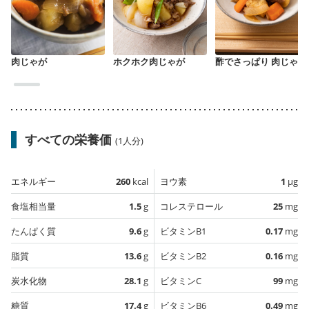
肉じゃが
ホクホク肉じゃが
酢でさっぱり 肉じゃが
すべての栄養価
(1人分)
エネルギー
260
kcal
ヨウ素
1
µg
食塩相当量
1.5
g
コレステロール
25
mg
たんぱく質
9.6
g
ビタミンB1
0.17
mg
脂質
13.6
g
ビタミンB2
0.16
mg
炭水化物
28.1
g
ビタミンC
99
mg
糖質
17.4
g
ビタミンB6
0.49
mg