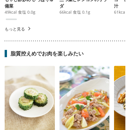
備菜
ダ
汁
49
kcal
食塩
0.0
g
66
kcal
食塩
0.1
g
61
kcal
もっと見る
脂質控えめでお肉を楽しみたい