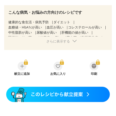
こんな病気・お悩みの方向けのレシピです
健康的な食生活・病気予防
ダイエット
血糖値・HbA1cが高い
血圧が高い
コレステロールが高い
中性脂肪が高い
尿酸値が高い
肝機能の値が高い
腎機能の値が高い
糖尿病（2型）
高血圧
脂質異常症
さらに表示する
高尿酸血症（痛風）
狭心症
心筋梗塞
心臓弁膜症
心不全
胃炎
胃ポリープ
消化性潰瘍（胃・十二指腸潰瘍）
逆流性食道炎
胆石症
慢性膵炎（移行期・寛解期）
非アルコール性脂肪肝
痔
潰瘍性大腸炎（寛解期）
クローン病（寛解期）
過敏性腸症候群（IBS）
睡眠時無呼吸症候群
糖尿病性腎症（第１期）
献立に追加
糖尿病性腎症（第２期）
お気に入り
印刷
糖尿病性腎症（第３期）
CKD（ステージ１）
CKD（ステージ２）
CKD（ステージ３a）
CKD（ステージ３b）
透析
乳がん（抗がん剤治療中）
乳がん（ホルモン療法中）
乳がん（放射線治療中）
乳がん治療を終えた方・経過観察中の方など
飲み込みにくい
食欲がない
消化不良
妊娠中(初期)
妊婦健診・体重増加が気になる（初期）
妊婦健診・血圧が気になる（初期）