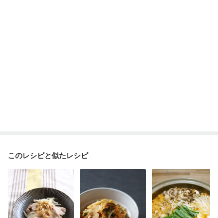
妊婦健診・血糖値が気になる（初期）
妊娠高血圧(中期)
妊娠糖尿病(初期)
産後（母乳）
産後（混合栄養）
産後（ミルク）
骨折
骨粗しょう症
関節リウマチ
乾癬
フレイル（年齢に合わせた体作り）
貧血対策
ニキビ・肌荒れ
妊活中
更年期
このレシピと似たレシピ