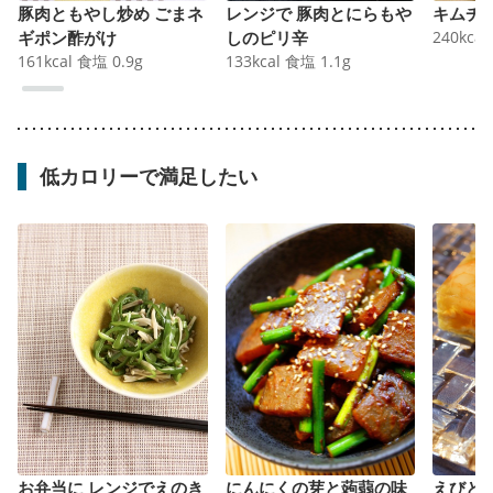
豚肉ともやし炒め ごまネ
レンジで 豚肉とにらもや
キムチ
ギポン酢がけ
しのピリ辛
240
kcal
161
kcal
食塩
0.9
g
133
kcal
食塩
1.1
g
低カロリーで満足したい
お弁当に レンジでえのき
にんにくの芽と蒟蒻の味
えびと