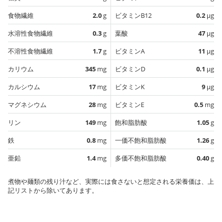
食物繊維
2.0
g
ビタミンB12
0.2
µg
水溶性食物繊維
0.3
g
葉酸
47
µg
不溶性食物繊維
1.7
g
ビタミンA
11
µg
カリウム
345
mg
ビタミンD
0.1
µg
カルシウム
17
mg
ビタミンK
9
µg
マグネシウム
28
mg
ビタミンE
0.5
mg
リン
149
mg
飽和脂肪酸
1.05
g
鉄
0.8
mg
一価不飽和脂肪酸
1.26
g
亜鉛
1.4
mg
多価不飽和脂肪酸
0.40
g
煮物や麺類の残り汁など、実際には食さないと想定される栄養価は、上
記リストから除いてあります。