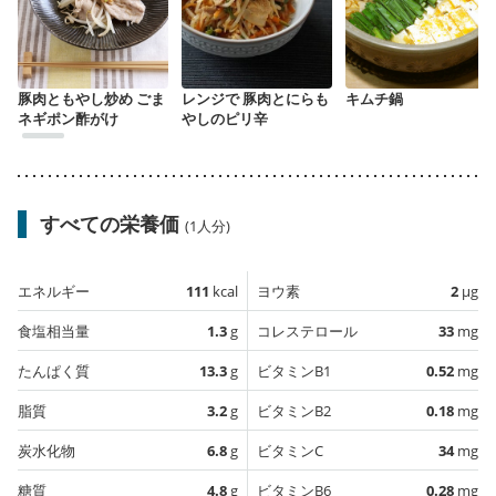
豚肉ともやし炒め ごま
レンジで 豚肉とにらも
キムチ鍋
ネギポン酢がけ
やしのピリ辛
すべての栄養価
(1人分)
エネルギー
111
kcal
ヨウ素
2
µg
食塩相当量
1.3
g
コレステロール
33
mg
たんぱく質
13.3
g
ビタミンB1
0.52
mg
脂質
3.2
g
ビタミンB2
0.18
mg
炭水化物
6.8
g
ビタミンC
34
mg
糖質
4.8
g
ビタミンB6
0.28
mg