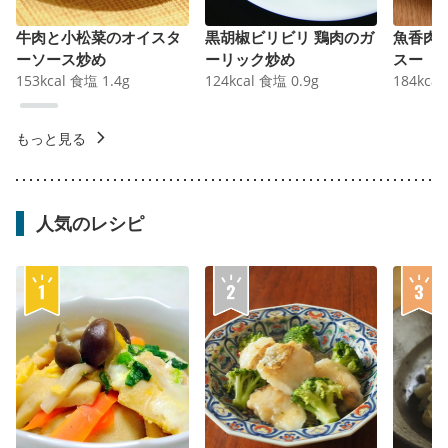
牛肉と小松菜のオイスタ
黒胡椒ビリビリ 鶏肉のガ
魚香肉
ーソース炒め
ーリック炒め
スー
153
kcal
食塩
1.4
g
124
kcal
食塩
0.9
g
184
kcal
もっと見る
人気のレシピ