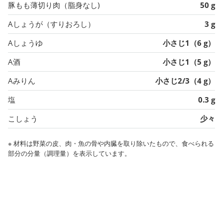
豚もも薄切り肉（脂身なし)
50 g
Aしょうが（すりおろし）
3 g
Aしょうゆ
小さじ1（6 g）
A酒
小さじ1（5 g）
Aみりん
小さじ2/3（4 g）
塩
0.3 g
こしょう
少々
※ 材料は野菜の皮、肉・魚の骨や内臓を取り除いたもので、食べられる
部分の分量（調理量）を表示しています。