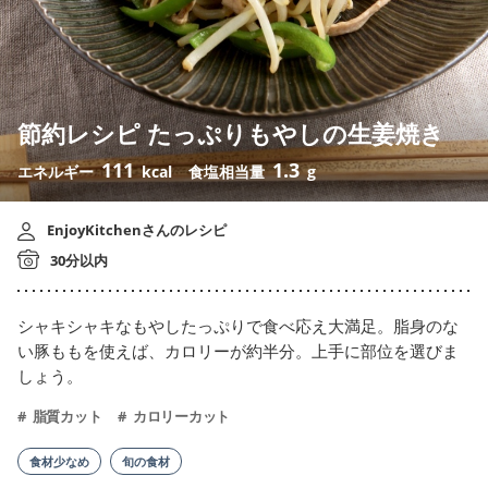
節約レシピ たっぷりもやしの生姜焼き
111
1.3
エネルギー
kcal
食塩相当量
g
EnjoyKitchenさんのレシピ
30分以内
シャキシャキなもやしたっぷりで食べ応え大満足。脂身のな
い豚ももを使えば、カロリーが約半分。上手に部位を選びま
しょう。
脂質カット
カロリーカット
食材少なめ
旬の食材