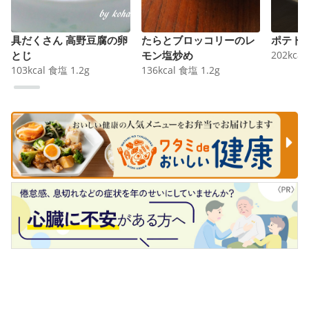
具だくさん 高野豆腐の卵
たらとブロッコリーのレ
ポテト
とじ
モン塩炒め
202
kcal
103
kcal
食塩
1.2
g
136
kcal
食塩
1.2
g