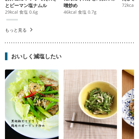
とピーマン塩ナムル
噌炒め
72
kcal
29
kcal
食塩
0.6
g
46
kcal
食塩
0.7
g
もっと見る
おいしく減塩したい