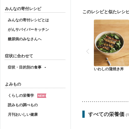
妊婦健診・体重増加が気
妊婦健診・血糖値が気に
みんなの寄付レシピ
このレシピと似たレシ
産後（ミルク）
骨折
貧血対策
ニキビ・肌
みんなの寄付レシピとは
がんサバイバーキッチン
糖尿病のみなさんへ
症状に合わせて
症状・目的別の食事
いわしの蒲焼き丼
よみもの
くらしの栄養学
読みもの調べもの
すべての栄養価
月刊おいしい健康
(