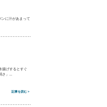
パンに汁があまって
水揚げするとすぐ
」...
記事を読む >