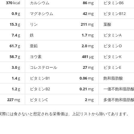
370
kcal
カルシウム
86
mg
ビタミンB6
0.9
g
マグネシウム
42
mg
ビタミンB12
15.3
g
リン
211
mg
葉酸
7.4
g
鉄
1.7
mg
ビタミンA
61.7
g
亜鉛
2.0
mg
ビタミンD
58.7
g
ヨウ素
481
µg
ビタミンK
3.0
g
コレステロール
27
mg
ビタミンE
1.4
g
ビタミンB1
0.06
mg
飽和脂肪酸
1.2
g
ビタミンB2
0.21
mg
一価不飽和脂肪
227
mg
ビタミンC
2
mg
多価不飽和脂肪
実際には食さないと想定される栄養価は、上記リストから除いてあります。