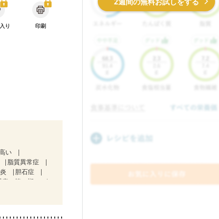
2週間の無料お試しをする
入り
印刷
が高い
脂質異常症
道炎
胆石症
腎症（第２期）
治療中）
期)