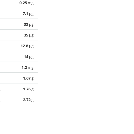
0.25
mg
7.1
µg
33
µg
35
µg
12.8
µg
14
µg
1.2
mg
1.67
g
酸
1.76
g
酸
2.72
g