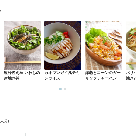
になる（初期）
妊婦健診・血圧が気になる（初期）
なる（初期）
妊娠高血圧(中期)
妊娠糖尿病(初期)
産後（母乳）
産
ピ
骨粗しょう症
関節リウマチ
乾癬
フレイル（年齢に合わせた体作り
荒れ
妊活中
更年期
塩分控えめ いわしの
カオマンガイ風チキ
海老とコーンのガー
パリ
蒲焼き丼
ンライス
リックチャーハン
焼き
1人分)