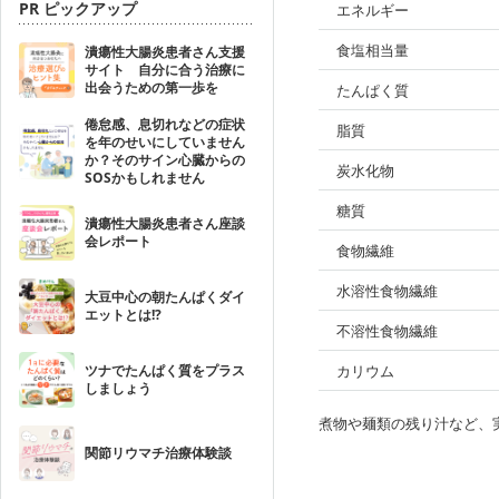
PR ピックアップ
エネルギー
食塩相当量
潰瘍性大腸炎患者さん支援
サイト 自分に合う治療に
出会うための第一歩を
たんぱく質
倦怠感、息切れなどの症状
脂質
を年のせいにしていません
か？そのサイン心臓からの
炭水化物
SOSかもしれません
糖質
潰瘍性大腸炎患者さん座談
会レポート
食物繊維
水溶性食物繊維
大豆中心の朝たんぱくダイ
エットとは!?
不溶性食物繊維
ツナでたんぱく質をプラス
カリウム
しましょう
煮物や麺類の残り汁など、
関節リウマチ治療体験談