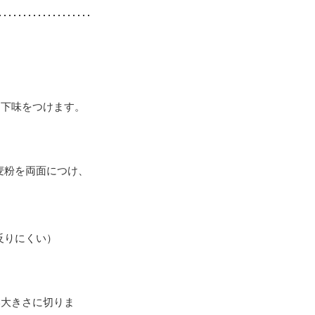
て下味をつけます。
麦粉を両面につけ、
反りにくい）
い大きさに切りま