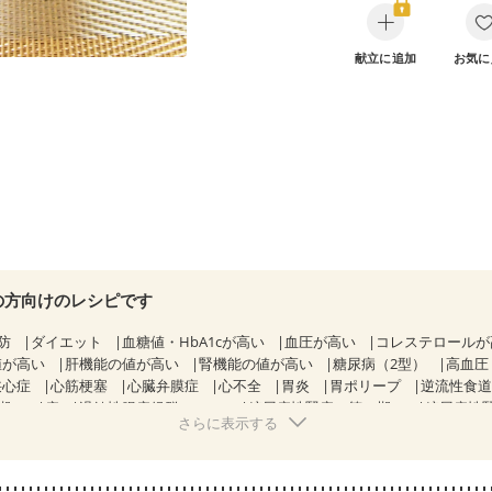
献立に追加
お気に
の方向けのレシピです
防
ダイエット
血糖値・HbA1cが高い
血圧が高い
コレステロール
値が高い
肝機能の値が高い
腎機能の値が高い
糖尿病（2型）
高血圧
狭心症
心筋梗塞
心臓弁膜症
心不全
胃炎
胃ポリープ
逆流性食
期）
痔
過敏性腸症候群（IBS）
糖尿病性腎症（第１期）
糖尿病性
さらに表示する
CKD（ステージ１）
CKD（ステージ２）
CKD（ステージ３a）
乳がん（抗がん剤治療中）
乳がん（ホルモン療法中）
乳がん（放射線
経過観察中の方など
飲み込みにくい
味の感じ方が変わった
妊娠中(初