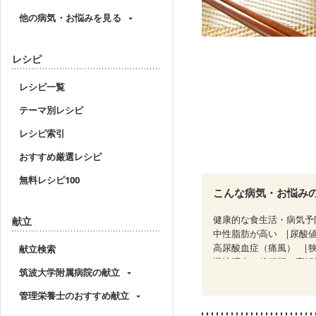
他の病気・お悩みを見る
レシピ
レシピ一覧
テーマ別レシピ
レシピ索引
おすすめ厳選レシピ
無料レシピ100
こんな病気・お悩み
健康的な食生活・病気予
献立
中性脂肪が高い
尿酸
高尿酸血症（痛風）
献立検索
慢性膵炎（移行期・寛解
筑波大学附属病院の献立
糖尿病性腎症（第３期）
CKD（ステージ３b）
管理栄養士のおすすめ献立
乳がん治療を終えた方・