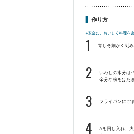
作り方
※安全に、おいしく料理を
1
青しそ細かく刻み
2
いわしの水分は
余分な粉をはた
3
フライパンにご
4
Aを回し入れ、