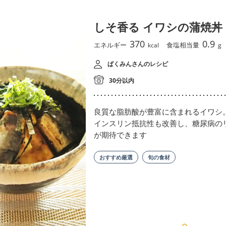
しそ香る イワシの蒲焼丼
370
0.9
エネルギー
食塩相当量
kcal
g
ぱくみんさんのレシピ
30分以内
良質な脂肪酸が豊富に含まれるイワシ
インスリン抵抗性も改善し、糖尿病の
が期待できます
おすすめ厳選
旬の食材