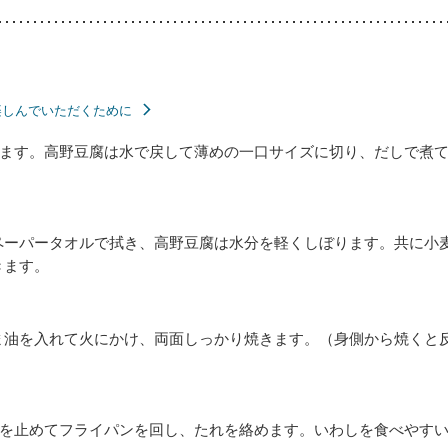
楽しんでいただくために
ます。高野豆腐は水で戻して薄めの一口サイズに切り、だしで煮
ペーパータオルで拭き、高野豆腐は水分を軽くしぼります。共に小
きます。
ま油を入れて火にかけ、両面しっかり焼きます。（身側から焼くと
火を止めてフライパンを回し、たれを絡めます。いわしを食べやす