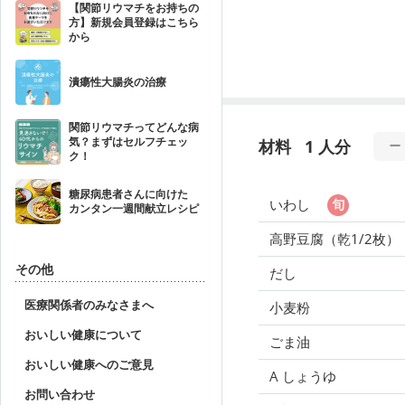
【関節リウマチをお持ちの
方】新規会員登録はこちら
から
潰瘍性大腸炎の治療
関節リウマチってどんな病
気？まずはセルフチェッ
材料
1 人分
ク！
糖尿病患者さんに向けた
いわし
カンタン一週間献立レシピ
高野豆腐（乾1/2枚）
その他
だし
医療関係者のみなさまへ
小麦粉
おいしい健康について
ごま油
おいしい健康へのご意見
A しょうゆ
お問い合わせ