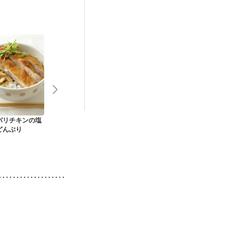
後（混合栄養）
）
低栄養予防
パリチキンの塩
地中海風ライスサラ
バジル香る ガパオラ
夏野菜の彩り
どんぶり
ダ
イス
カレー