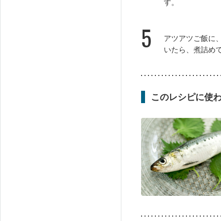
す。
5
アツアツご飯に
いたら、煮詰め
このレシピに使