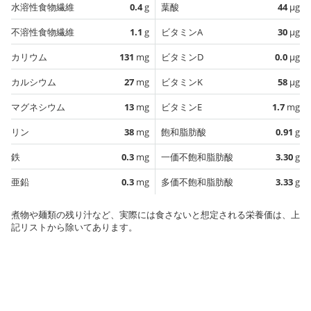
水溶性食物繊維
0.4
g
葉酸
44
µg
不溶性食物繊維
1.1
g
ビタミンA
30
µg
カリウム
131
mg
ビタミンD
0.0
µg
カルシウム
27
mg
ビタミンK
58
µg
マグネシウム
13
mg
ビタミンE
1.7
mg
リン
38
mg
飽和脂肪酸
0.91
g
鉄
0.3
mg
一価不飽和脂肪酸
3.30
g
亜鉛
0.3
mg
多価不飽和脂肪酸
3.33
g
煮物や麺類の残り汁など、実際には食さないと想定される栄養価は、上
記リストから除いてあります。