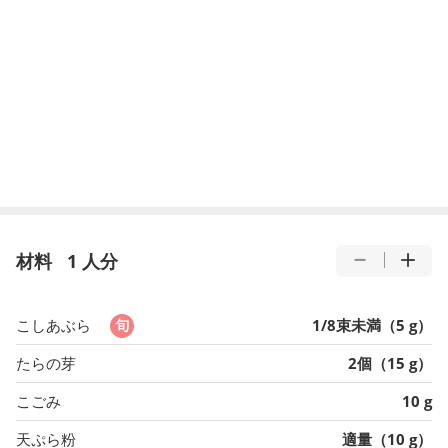
材料
1 人分
こしあぶら
1/8束未満（5 g）
たらの芽
2個（15 g）
こごみ
10 g
天ぷら粉
適量（10 g）