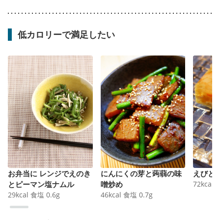
低カロリーで満足したい
お弁当に レンジでえのき
にんにくの芽と蒟蒻の味
えびと
とピーマン塩ナムル
噌炒め
72
kcal
29
kcal
食塩
0.6
g
46
kcal
食塩
0.7
g