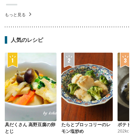
もっと見る
人気のレシピ
具だくさん 高野豆腐の卵
たらとブロッコリーのレ
ポテト
とじ
モン塩炒め
202
kcal