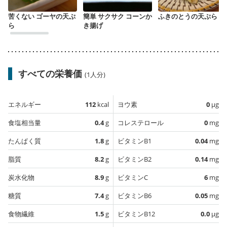
苦くない ゴーヤの天ぷ
簡単 サクサク コーンか
ふきのとうの天ぷら
ら
き揚げ
すべての栄養価
(1人分)
エネルギー
112
kcal
ヨウ素
0
µg
食塩相当量
0.4
g
コレステロール
0
mg
たんぱく質
1.8
g
ビタミンB1
0.04
mg
脂質
8.2
g
ビタミンB2
0.14
mg
炭水化物
8.9
g
ビタミンC
6
mg
糖質
7.4
g
ビタミンB6
0.05
mg
食物繊維
1.5
g
ビタミンB12
0.0
µg