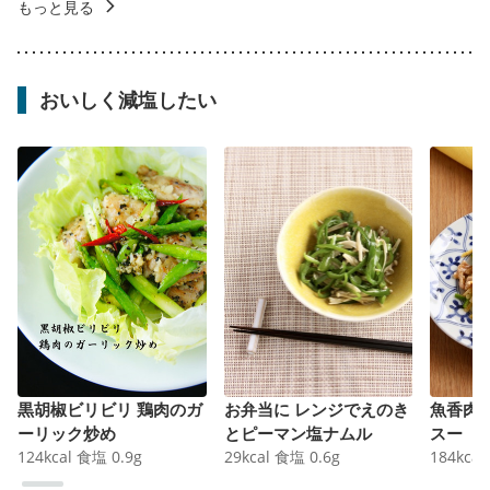
もっと見る
おいしく減塩したい
黒胡椒ビリビリ 鶏肉のガ
お弁当に レンジでえのき
魚香肉
ーリック炒め
とピーマン塩ナムル
スー
124
kcal
食塩
0.9
g
29
kcal
食塩
0.6
g
184
kcal