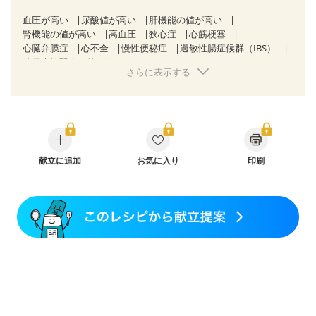
血圧が高い
尿酸値が高い
肝機能の値が高い
腎機能の値が高い
高血圧
狭心症
心筋梗塞
心臓弁膜症
心不全
慢性便秘症
過敏性腸症候群（IBS）
糖尿病性腎症（第３期）
CKD（ステージ１）
さらに表示する
CKD（ステージ２）
CKD（ステージ３a）
CKD（ステージ３b）
透析
乳がん（抗がん剤治療中）
乳がん（ホルモン療法中）
乳がん（放射線治療中）
乳がん治療を終えた方・経過観察中の方など
妊娠中(初期)
妊婦健診・体重増加が気になる（初期）
妊婦健診・血圧が気になる（初期）
妊婦健診・血糖値が気になる（初期）
献立に追加
お気に入り
妊娠高血圧(中期)
印刷
妊娠糖尿病(初期)
産後（母乳）
産後（混合栄養）
骨粗しょう症
関節リウマチ
フレイル（年齢に合わせた体作り）
低栄養予防
貧血対策
ニキビ・肌荒れ
妊活中
更年期