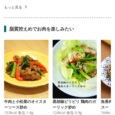
もっと見る
脂質控えめでお肉を楽しみたい
牛肉と小松菜のオイスタ
黒胡椒ビリビリ 鶏肉のガ
魚香肉
ーソース炒め
ーリック炒め
スー
153
kcal
食塩
1.4
g
124
kcal
食塩
0.9
g
184
kcal