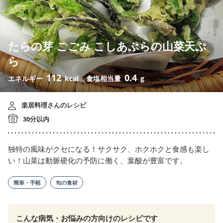
たらの芽 こごみ こしあぶらの山菜天ぷ
ら
112
0.4
エネルギー
kcal
食塩相当量
g
楽居料理さんのレシピ
30分以内
独特の風味がクセになる！サクサク、ホクホクと食感も楽し
い！山菜は動脈硬化の予防に働く、葉酸が豊富です。
簡単・手軽
旬の食材
こんな病気・お悩みの方向けのレシピです