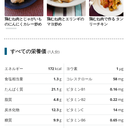
鶏むね肉とじゃがいも
鶏むね肉とエリンギの
鶏むね肉で作る タンド
のにんにくカレー炒め
マヨ炒め
リーチキン
すべての栄養価
(1人分)
エネルギー
172
kcal
ヨウ素
1
µg
食塩相当量
1.3
g
コレステロール
58
mg
たんぱく質
21.1
g
ビタミンB1
0.16
mg
脂質
4.8
g
ビタミンB2
0.22
mg
炭水化物
12.3
g
ビタミンC
14
mg
糖質
9.9
g
ビタミンB6
0.65
mg