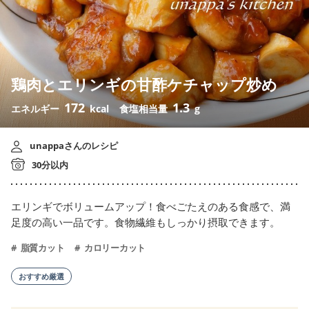
鶏肉とエリンギの甘酢ケチャップ炒め
172
1.3
エネルギー
kcal
食塩相当量
g
unappaさんのレシピ
30分以内
エリンギでボリュームアップ！食べごたえのある食感で、満
足度の高い一品です。食物繊維もしっかり摂取できます。
脂質カット
カロリーカット
おすすめ厳選