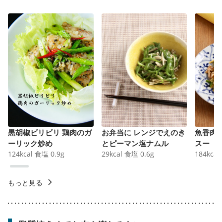
黒胡椒ビリビリ 鶏肉のガ
お弁当に レンジでえのき
魚香肉
ーリック炒め
とピーマン塩ナムル
スー
124
kcal
食塩
0.9
g
29
kcal
食塩
0.6
g
184
kcal
もっと見る