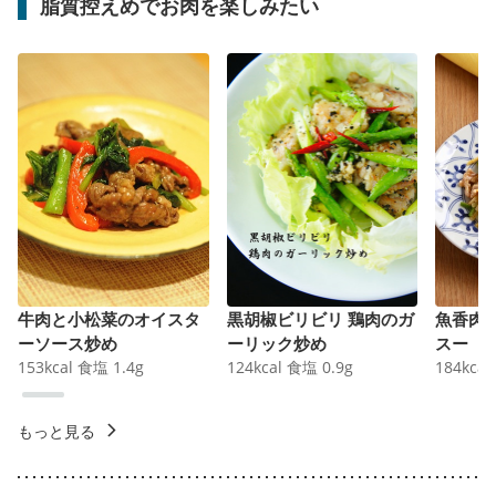
脂質控えめでお肉を楽しみたい
牛肉と小松菜のオイスタ
黒胡椒ビリビリ 鶏肉のガ
魚香肉
ーソース炒め
ーリック炒め
スー
153
kcal
食塩
1.4
g
124
kcal
食塩
0.9
g
184
kcal
もっと見る