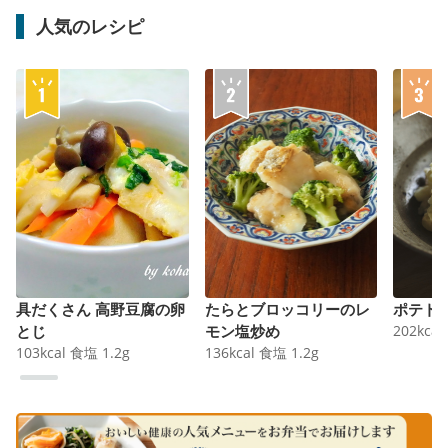
人気のレシピ
具だくさん 高野豆腐の卵
たらとブロッコリーのレ
ポテト
とじ
モン塩炒め
202
kcal
103
kcal
食塩
1.2
g
136
kcal
食塩
1.2
g