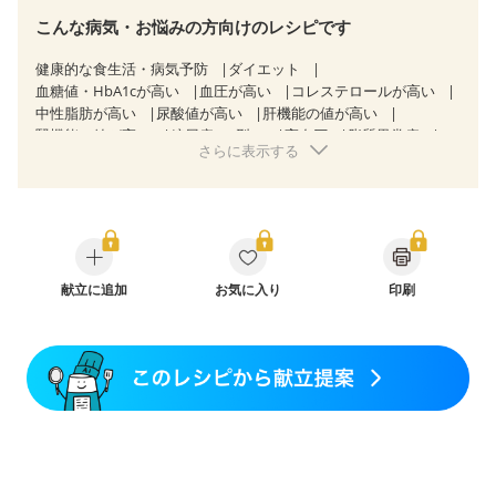
こんな病気・お悩みの方向けのレシピです
健康的な食生活・病気予防
ダイエット
血糖値・HbA1cが高い
血圧が高い
コレステロールが高い
中性脂肪が高い
尿酸値が高い
肝機能の値が高い
腎機能の値が高い
糖尿病（2型）
高血圧
脂質異常症
さらに表示する
高尿酸血症（痛風）
狭心症
心筋梗塞
心臓弁膜症
心不全
胃ポリープ
胆石症
慢性膵炎（移行期・寛解期）
非アルコール性脂肪肝
過敏性腸症候群（IBS）
睡眠時無呼吸症候群
糖尿病性腎症（第１期）
糖尿病性腎症（第２期）
糖尿病性腎症（第３期）
CKD（ステージ１）
CKD（ステージ２）
乳がん（抗がん剤治療中）
献立に追加
お気に入り
乳がん（ホルモン療法中）
印刷
乳がん（放射線治療中）
乳がん治療を終えた方・経過観察中の方など
味の感じ方が変わった
食欲がない
産後（ミルク）
骨折
骨粗しょう症
関節リウマチ
乾癬
フレイル（年齢に合わせた体作り）
貧血対策
ニキビ・肌荒れ
妊活中
更年期