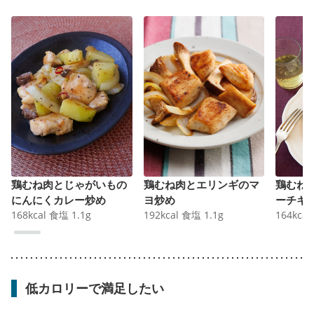
鶏むね肉とじゃがいもの
鶏むね肉とエリンギのマ
鶏むね
にんにくカレー炒め
ヨ炒め
ーチキ
168
kcal
食塩
1.1
g
192
kcal
食塩
1.1
g
164
kcal
低カロリーで満足したい