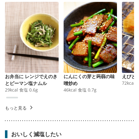
お弁当に レンジでえのき
にんにくの芽と蒟蒻の味
えびと
とピーマン塩ナムル
噌炒め
72
kcal
29
kcal
食塩
0.6
g
46
kcal
食塩
0.7
g
もっと見る
おいしく減塩したい