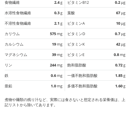
食物繊維
2.4
g
ビタミンB12
0.2
µg
水溶性食物繊維
0.3
g
葉酸
67
µg
不溶性食物繊維
2.1
g
ビタミンA
10
µg
カリウム
575
mg
ビタミンD
0.7
µg
カルシウム
19
mg
ビタミンK
42
µg
マグネシウム
39
mg
ビタミンE
0.8
mg
リン
244
mg
飽和脂肪酸
0.72
g
鉄
0.6
mg
一価不飽和脂肪酸
1.85
g
亜鉛
1.0
mg
多価不飽和脂肪酸
1.60
g
煮物や麺類の残り汁など、実際には食さないと想定される栄養価は、上
記リストから除いてあります。