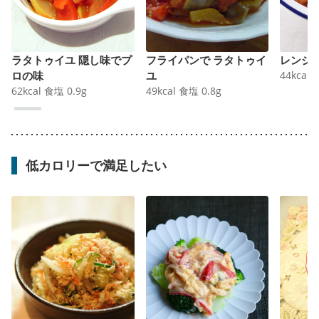
ラタトゥイユ 隠し味でプ
フライパンで ラタトゥイ
レンジ
ロの味
ユ
44
kcal
62
kcal
食塩
0.9
g
49
kcal
食塩
0.8
g
低カロリーで満足したい