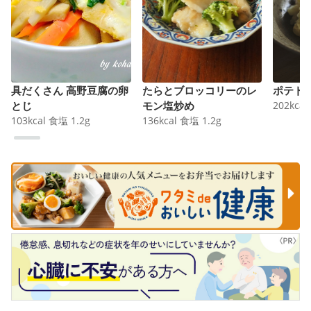
具だくさん 高野豆腐の卵
たらとブロッコリーのレ
ポテト
とじ
モン塩炒め
202
kcal
103
kcal
食塩
1.2
g
136
kcal
食塩
1.2
g