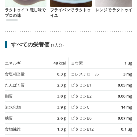
ラタトゥイユ 隠し味で
フライパンで ラタトゥ
レンジで ラタトゥイユ
プロの味
イユ
すべての栄養価
(1人分)
エネルギー
48
kcal
ヨウ素
1
µg
食塩相当量
0.3
g
コレステロール
3
mg
たんぱく質
2.3
g
ビタミンB1
0.05
mg
脂質
3.0
g
ビタミンB2
0.06
mg
炭水化物
3.9
g
ビタミンC
14
mg
糖質
2.6
g
ビタミンB6
0.07
mg
食物繊維
1.3
g
ビタミンB12
0.1
µg