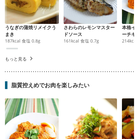
うなぎの蒲焼リメイクう
さわらのレモンマスター
本格イ
まき
ドソース
ーチキ
187
kcal
食塩
0.8
g
161
kcal
食塩
0.7
g
214
kcal
もっと見る
脂質控えめでお肉を楽しみたい