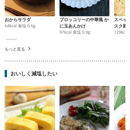
おからサラダ
ブロッコリーの中華風 か
スペイ
64
kcal
食塩
0.6
g
に玉あんかけ
スク風
97
kcal
食塩
0.9
g
129
kcal
もっと見る
おいしく減塩したい