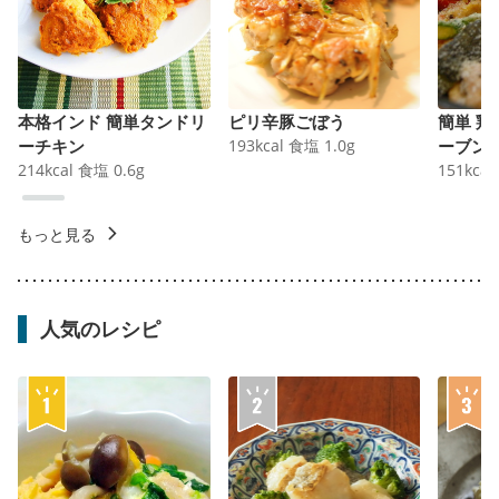
本格インド 簡単タンドリ
ピリ辛豚ごぼう
簡単 
ーチキン
193
kcal
食塩
1.0
g
ーブン
214
kcal
食塩
0.6
g
151
kcal
もっと見る
人気のレシピ