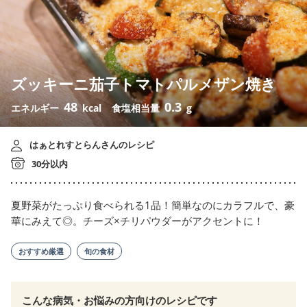
ズッキーニ茄子トマトパルメザン焼き
48
0.3
エネルギー
kcal
食塩相当量
g
はぁとれすとらんさんのレシピ
30分以内
夏野菜がたっぷり食べられる1品！簡単なのにカラフルで、豪
華にみえて◎。チーズ×チリパウダーがアクセントに！
おすすめ厳選
旬の食材
こんな病気・お悩みの方向けのレシピです