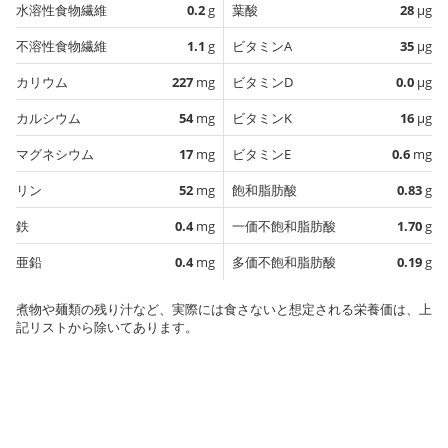
水溶性食物繊維
0.2
g
葉酸
28
µg
不溶性食物繊維
1.1
g
ビタミンA
35
µg
カリウム
227
mg
ビタミンD
0.0
µg
カルシウム
54
mg
ビタミンK
16
µg
マグネシウム
17
mg
ビタミンE
0.6
mg
リン
52
mg
飽和脂肪酸
0.83
g
鉄
0.4
mg
一価不飽和脂肪酸
1.70
g
亜鉛
0.4
mg
多価不飽和脂肪酸
0.19
g
煮物や麺類の残り汁など、実際には食さないと想定される栄養価は、上
記リストから除いてあります。