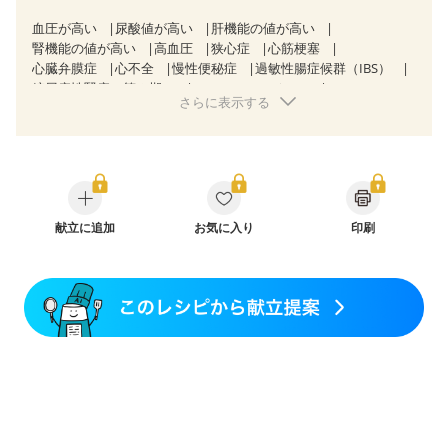
血圧が高い
尿酸値が高い
肝機能の値が高い
腎機能の値が高い
高血圧
狭心症
心筋梗塞
心臓弁膜症
心不全
慢性便秘症
過敏性腸症候群（IBS）
糖尿病性腎症（第３期）
CKD（ステージ１）
さらに表示する
CKD（ステージ２）
CKD（ステージ３a）
CKD（ステージ３b）
透析
乳がん（抗がん剤治療中）
乳がん（ホルモン療法中）
乳がん（放射線治療中）
乳がん治療を終えた方・経過観察中の方など
産後（ミルク）
骨折
骨粗しょう症
関節リウマチ
フレイル（年齢に合わせた体作り）
低栄養予防
貧血対策
ニキビ・肌荒れ
献立に追加
妊活中
お気に入り
更年期
印刷