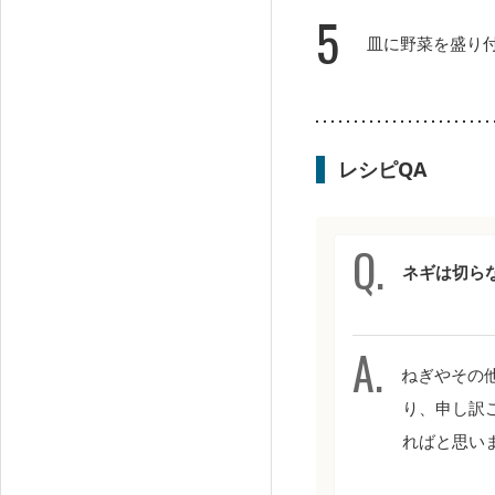
5
皿に野菜を盛り
レシピQA
ネギは切ら
ねぎやその
り、申し訳
ればと思い