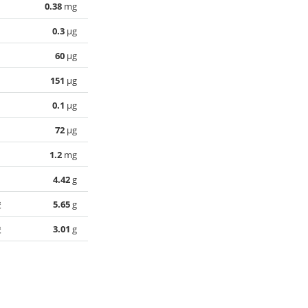
0.38
mg
0.3
µg
60
µg
151
µg
0.1
µg
72
µg
1.2
mg
4.42
g
酸
5.65
g
酸
3.01
g