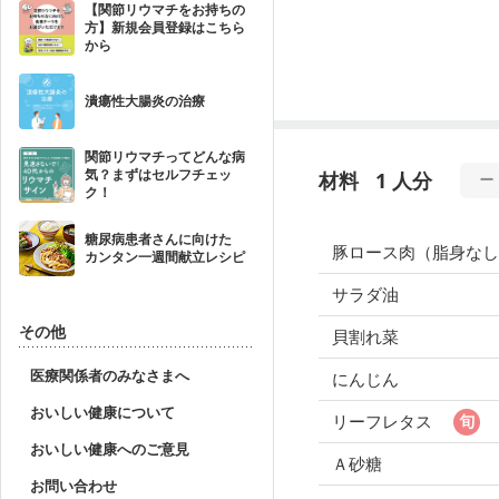
【関節リウマチをお持ちの
方】新規会員登録はこちら
から
潰瘍性大腸炎の治療
関節リウマチってどんな病
気？まずはセルフチェッ
材料
1 人分
ク！
糖尿病患者さんに向けた
豚ロース肉（脂身なし
カンタン一週間献立レシピ
サラダ油
その他
貝割れ菜
医療関係者のみなさまへ
にんじん
おいしい健康について
リーフレタス
おいしい健康へのご意見
Ａ砂糖
お問い合わせ