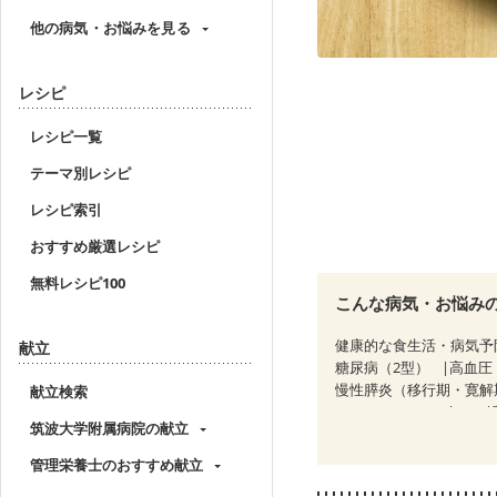
他の病気・お悩みを見る
レシピ
レシピ一覧
テーマ別レシピ
レシピ索引
おすすめ厳選レシピ
無料レシピ100
こんな病気・お悩み
健康的な食生活・病気予
献立
糖尿病（2型）
高血圧
慢性膵炎（移行期・寛解
献立検索
CKD（ステージ３b）
筑波大学附属病院の献立
乳がん治療を終えた方・
妊婦健診・血圧が気にな
管理栄養士のおすすめ献立
産後（母乳）
産後（