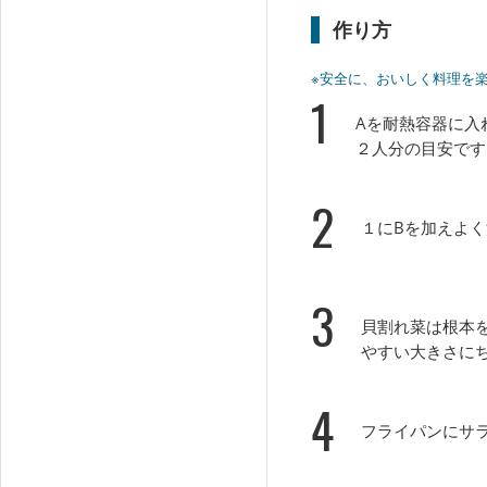
作り方
※安全に、おいしく料理を
1
Aを耐熱容器に入
２人分の目安です
2
１にBを加えよ
3
貝割れ菜は根本
やすい大きさに
4
フライパンにサ