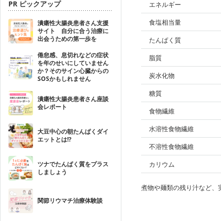
PR ピックアップ
エネルギー
食塩相当量
潰瘍性大腸炎患者さん支援
サイト 自分に合う治療に
出会うための第一歩を
たんぱく質
倦怠感、息切れなどの症状
脂質
を年のせいにしていません
か？そのサイン心臓からの
炭水化物
SOSかもしれません
糖質
潰瘍性大腸炎患者さん座談
会レポート
食物繊維
水溶性食物繊維
大豆中心の朝たんぱくダイ
エットとは!?
不溶性食物繊維
ツナでたんぱく質をプラス
カリウム
しましょう
煮物や麺類の残り汁など、
関節リウマチ治療体験談