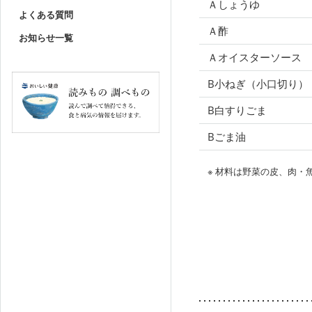
Ａしょうゆ
よくある質問
Ａ酢
お知らせ一覧
Ａオイスターソース
B小ねぎ（小口切り）
B白すりごま
Bごま油
※ 材料は野菜の皮、肉