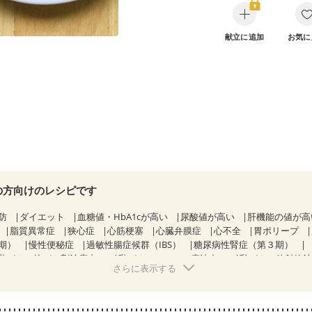
献立に追加
お気に
の方向けのレシピです
防
ダイエット
血糖値・HbA1cが高い
尿酸値が高い
肝機能の値が
脂質異常症
狭心症
心筋梗塞
心臓弁膜症
心不全
胃ポリープ
期）
慢性便秘症
過敏性腸症候群（IBS）
糖尿病性腎症（第３期）
乳がん（抗がん剤治療中）
乳がん（ホルモン療法中）
乳がん（放射線
さらに表示する
経過観察中の方など
食欲がない
妊娠中(初期)
妊婦健診・体重増加が
る（初期）
妊婦健診・血糖値が気になる（初期）
妊娠高血圧(中期)
妊
混合栄養）
産後（ミルク）
骨折
骨粗しょう症
関節リウマチ
乾癬