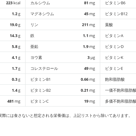
223
kcal
カルシウム
81
mg
ビタミンB6
1.2
g
マグネシウム
45
mg
ビタミンB12
19.0
g
リン
211
mg
葉酸
14.3
g
鉄
1.1
mg
ビタミンA
5.8
g
亜鉛
1.9
mg
ビタミンD
4.1
g
ヨウ素
3
µg
ビタミンK
1.7
g
コレステロール
49
mg
ビタミンE
0.3
g
ビタミンB1
0.66
mg
飽和脂肪酸
1.4
g
ビタミンB2
0.21
mg
一価不飽和脂肪
481
mg
ビタミンC
19
mg
多価不飽和脂肪
実際には食さないと想定される栄養価は、上記リストから除いてあります。