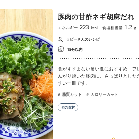
豚肉の甘酢ネギ胡麻だれ
223
1.2
エネルギー
食塩相当量
kcal
g
ラビーさんのレシピ
15分以内
食がすすまない暑い夏におすすめ。フ
んがり焼いた豚肉に、さっぱりとした
すい一皿です。
脂質カット
カロリーカット
旬の食材