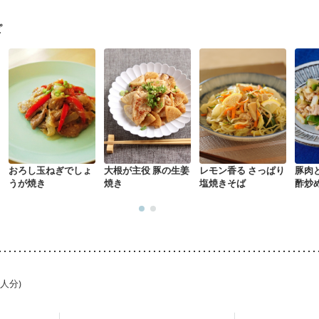
た体作り）
低栄養予防
貧血対策
ニキビ・肌荒れ
妊活中
更年期
ピ
おろし玉ねぎでしょ
大根が主役 豚の生姜
レモン香る さっぱり
豚肉
うが焼き
焼き
塩焼きそば
酢炒
1人分)