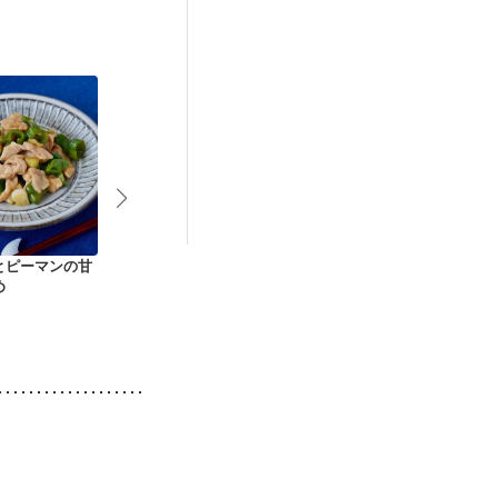
とピーマンの甘
青じそとチーズの挟
豚ロースとパプリカ
大葉もやしの
め
みとんカツ
の黒酢炒め
き にんにく
蒸し