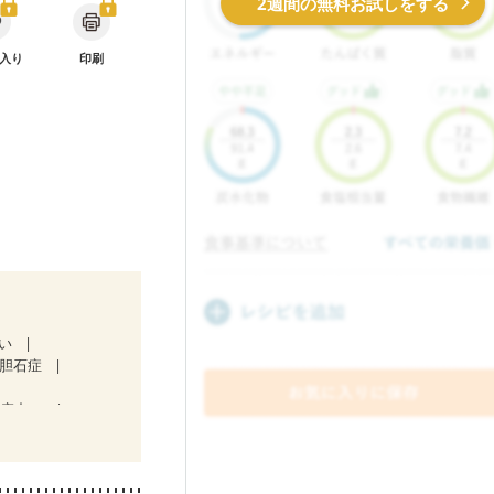
2週間の無料お試しをする
入り
印刷
高い
胆石症
治療中）
気になる（初期）
娠糖尿病(初期)