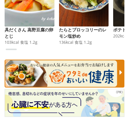
具だくさん 高野豆腐の卵
たらとブロッコリーのレ
ポテト
とじ
モン塩炒め
202
kcal
103
kcal
食塩
1.2
g
136
kcal
食塩
1.2
g