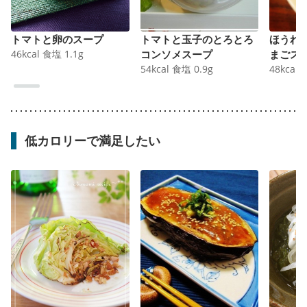
トマトと卵のスープ
トマトと玉子のとろとろ
ほうれ
46
kcal
食塩
1.1
g
コンソメスープ
まごス
54
kcal
食塩
0.9
g
48
kcal
低カロリーで満足したい