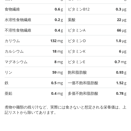
食物繊維
0.6
g
ビタミンB12
0.3
µg
水溶性食物繊維
0.2
g
葉酸
22
µg
不溶性食物繊維
0.4
g
ビタミンA
66
µg
カリウム
132
mg
ビタミンD
1.0
µg
カルシウム
18
mg
ビタミンK
6
µg
マグネシウム
8
mg
ビタミンE
0.7
mg
リン
59
mg
飽和脂肪酸
0.93
g
鉄
0.5
mg
一価不飽和脂肪酸
1.52
g
亜鉛
0.4
mg
多価不飽和脂肪酸
0.78
g
煮物や麺類の残り汁など、実際には食さないと想定される栄養価は、上
記リストから除いてあります。