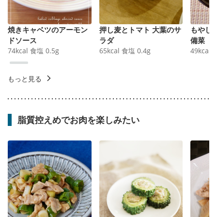
焼きキャベツのアーモン
押し麦とトマト 大葉のサ
もやし
ドソース
ラダ
備菜
74
kcal
食塩
0.5
g
65
kcal
食塩
0.4
g
49
kcal
もっと見る
脂質控えめでお肉を楽しみたい