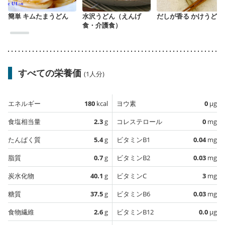
簡単 キムたまうどん
水沢うどん（えんげ
だしが香る かけうどん
食・介護食）
すべての栄養価
(1人分)
エネルギー
180
kcal
ヨウ素
0
µg
食塩相当量
2.3
g
コレステロール
0
mg
たんぱく質
5.4
g
ビタミンB1
0.04
mg
脂質
0.7
g
ビタミンB2
0.03
mg
炭水化物
40.1
g
ビタミンC
3
mg
糖質
37.5
g
ビタミンB6
0.03
mg
食物繊維
2.6
g
ビタミンB12
0.0
µg