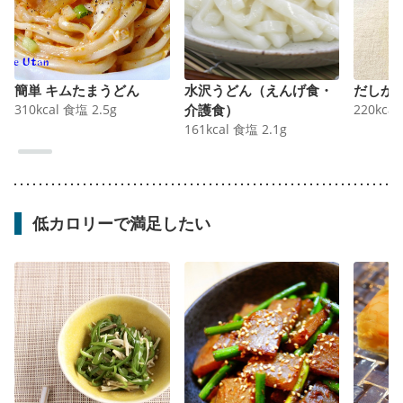
簡単 キムたまうどん
水沢うどん（えんげ食・
だしが
310
kcal
食塩
2.5
g
介護食）
220
kcal
161
kcal
食塩
2.1
g
低カロリーで満足したい