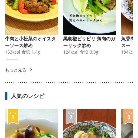
牛肉と小松菜のオイスタ
黒胡椒ビリビリ 鶏肉のガ
魚香肉
ーソース炒め
ーリック炒め
スー
153
kcal
食塩
1.4
g
124
kcal
食塩
0.9
g
184
kcal
もっと見る
人気のレシピ