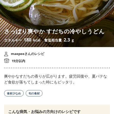
さっぱり爽やか すだちの冷やしうどん
180
2.3
エネルギー
kcal
食塩相当量
g
maepeeさんのレシピ
15分以内
爽やかなすだちの香りが広がります。疲労回復や、夏バテな
ど食欲が落ちてしまった時にもピッタリ。
食材少なめ
旬の食材
こんな病気・お悩みの方向けのレシピです