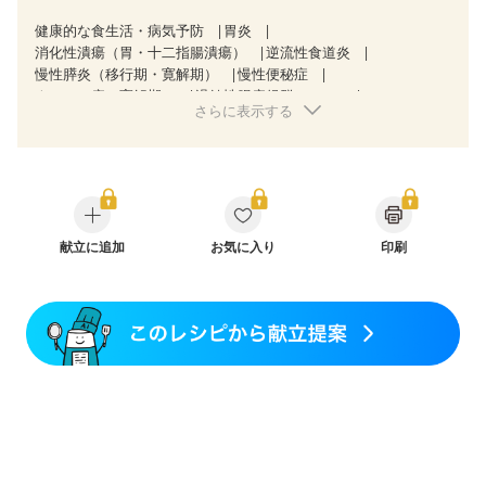
健康的な食生活・病気予防
胃炎
消化性潰瘍（胃・十二指腸潰瘍）
逆流性食道炎
慢性膵炎（移行期・寛解期）
慢性便秘症
クローン病（寛解期）
過敏性腸症候群（IBS）
さらに表示する
乳がん（放射線治療中）
胃がん（抗がん剤治療中）
胃がん治療を終えた方・経過観察中の方
大腸がん治療を終えた方・経過観察中の方
大腸がん（抗がん剤治療中）
大腸がん（放射線治療中）
飲み込みにくい
味の感じ方が変わった
食欲がない
消化不良
産後（ミルク）
骨折
骨粗しょう症
関節リウマチ
献立に追加
更年期
お気に入り
印刷