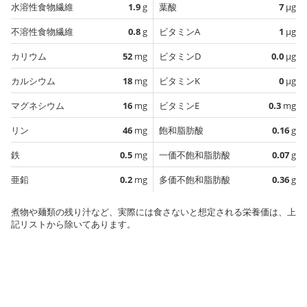
水溶性食物繊維
1.9
g
葉酸
7
µg
不溶性食物繊維
0.8
g
ビタミンA
1
µg
カリウム
52
mg
ビタミンD
0.0
µg
カルシウム
18
mg
ビタミンK
0
µg
マグネシウム
16
mg
ビタミンE
0.3
mg
リン
46
mg
飽和脂肪酸
0.16
g
鉄
0.5
mg
一価不飽和脂肪酸
0.07
g
亜鉛
0.2
mg
多価不飽和脂肪酸
0.36
g
煮物や麺類の残り汁など、実際には食さないと想定される栄養価は、上
記リストから除いてあります。