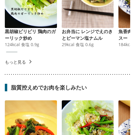
黒胡椒ビリビリ 鶏肉のガ
お弁当に レンジでえのき
魚香肉
ーリック炒め
とピーマン塩ナムル
スー
124
kcal
食塩
0.9
g
29
kcal
食塩
0.6
g
184
kcal
もっと見る
脂質控えめでお肉を楽しみたい