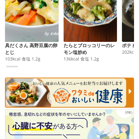
具だくさん 高野豆腐の卵
たらとブロッコリーのレ
ポテト
とじ
モン塩炒め
202
kcal
103
kcal
食塩
1.2
g
136
kcal
食塩
1.2
g