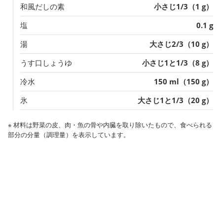
和風だしの素
小さじ1/3（1 g）
塩
0.1 g
湯
大さじ2/3（10 g）
うす口しょうゆ
小さじ1と1/3（8 g）
冷水
150 ml（150 g）
氷
大さじ1と1/3（20 g）
※ 材料は野菜の皮、肉・魚の骨や内臓を取り除いたもので、食べられる
部分の分量（調理量）を表示しています。