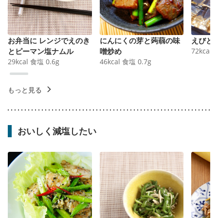
お弁当に レンジでえのき
にんにくの芽と蒟蒻の味
えびと
とピーマン塩ナムル
噌炒め
72
kcal
29
kcal
食塩
0.6
g
46
kcal
食塩
0.7
g
もっと見る
おいしく減塩したい