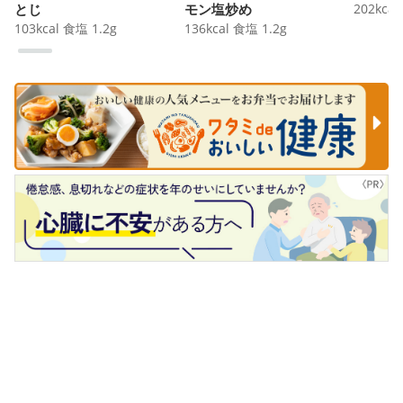
とじ
モン塩炒め
202
kcal
103
kcal
食塩
1.2
g
136
kcal
食塩
1.2
g