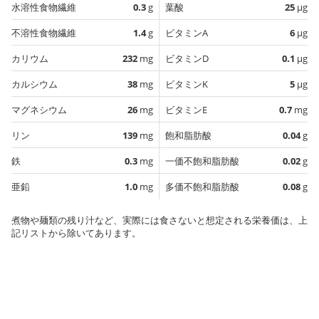
水溶性食物繊維
0.3
g
葉酸
25
µg
不溶性食物繊維
1.4
g
ビタミンA
6
µg
カリウム
232
mg
ビタミンD
0.1
µg
カルシウム
38
mg
ビタミンK
5
µg
マグネシウム
26
mg
ビタミンE
0.7
mg
リン
139
mg
飽和脂肪酸
0.04
g
鉄
0.3
mg
一価不飽和脂肪酸
0.02
g
亜鉛
1.0
mg
多価不飽和脂肪酸
0.08
g
煮物や麺類の残り汁など、実際には食さないと想定される栄養価は、上
記リストから除いてあります。